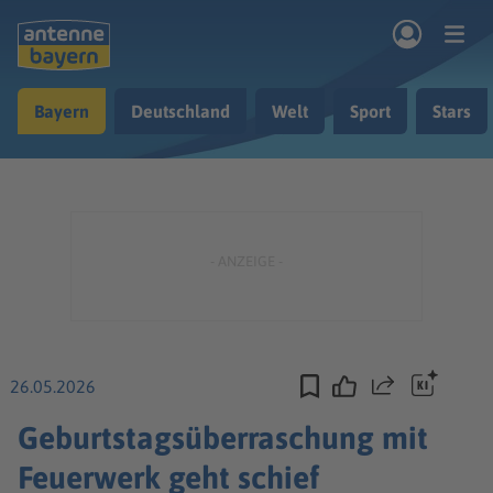
Zum Hauptinhalt springen
Bayern
Deutschland
Welt
Sport
Stars
rogramm
Musik & Radio
Podcasts
Nachrichten
Ratgeber
Kontakt
26.05.2026
Teilen
Geburtstagsüberraschung mit
Feuerwerk geht schief