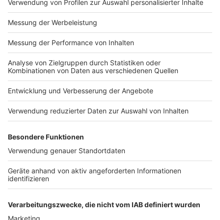
Impressum
Newsletter
Nutzungsbedingungen
Kontakt
Jobs
Studio-Hotline
Presse
Verkehrs-Hotline
Werben
Archiv
ANTENNE BAYERN GROUP
Stiftung ANTENNE BAYERN
hilft
Teilnahmebedingungen