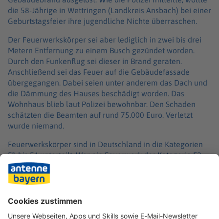
die 58-Jährige in Wettringen (Landkreis Ansbach) bei einer
Geburtstagsfeier ihre jugendliche Nichte überraschen.
Der Feuerwerkskörper sei aber lediglich in zwei bis drei
Metern Entfernung zu einem Busch gezündet worden.
Durch den Funkenflug sei dieser in Brand geraten.
Anschließend sei das Feuer auf die Gebäudefassade
übergegangen. Dabei seien unter anderem das Dach und
die Dämmung des Hauses beschädigt worden. Das
Wohnhaus blieb laut Polizei bewohnbar. Den Schaden
schätzten die Beamten auf rund 75.000 Euro. Verletzt
wurde niemand.
Feuerwerkskörper sind in Deutschland in die Kategorien
F1 bis F4 unterteilt. Wer ein Feuerwerk der Kategorie F2
abseits vom Jahreswechsel abbrennen möchte und nicht
im Besitz einer entsprechenden Erlaubnis ist, benötigt
eine Genehmigung. Die hatte die 58 Jahre alte Tante des
Geburtstagskinds nicht. Gegen sie wird nun wegen
fahrlässiger Brandstiftung ermittelt.