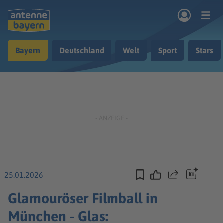
Zum Hauptinhalt springen
Bayern
Deutschland
Welt
Sport
Stars
rogramm
Musik & Radio
Podcasts
Nachrichten
Ratgeber
Kontakt
25.01.2026
Teilen
Glamouröser Filmball in
München - Glas: