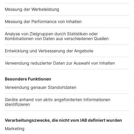
Impressum
Newsletter
Nutzungsbedingungen
Kontakt
Jobs
Studio-Hotline
Presse
Verkehrs-Hotline
Werben
Archiv
ANTENNE BAYERN GROUP
Stiftung ANTENNE BAYERN
hilft
Teilnahmebedingungen