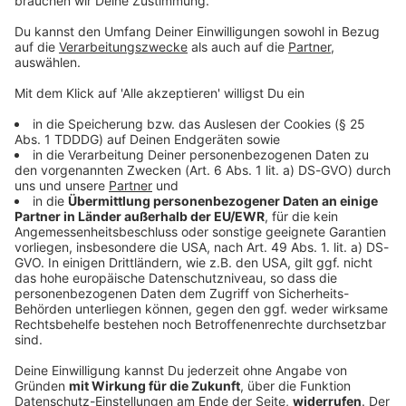
© dpa-infocom, dpa:260125-930-592428/1
DAS KÖNNTE DICH AUCH INTERESSIEREN
Bayern
FC Augsburg siegt beim Familientag gegen
Italien-Club