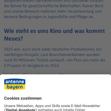
ausgezeichneten Darstellerinnen und Darsteller nutzten
die Bühne für gesellschaftliche Botschaften: Rainer Bock
und Leonie Benesch mahnten mehr Verantwortung und
bessere Bedingungen in Jugendhilfe und Pflege an.
Wie steht es ums Kino und was kommt
Neues?
2025 war, auch dank vieler deutscher Produktionen, ein
vielfältiges Kinojahr. Laut Branchenverbänden wurden
rund 90 Millionen Tickets verkauft - ein Plus von mehr als
2 Prozent im Vergleich zu 2024.
Nach dem Filmwochenende in München startet das
Kinojahr 2026. Auf der Leinwand zu sehen sind unter
anderem «Die drei ??? – Toteninsel», «Ach, diese Lücke,
diese entsetzliche Lücke» mit Bruno Alexander und Senta
Berger sowie der Verfilmung des Theaterhits «Extrawurst»
mit Hape Kerkeling.