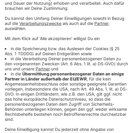
Sprachnachricht
© dpa-infocom, dpa:251114-930-294417/1
DAS KÖNNTE DICH AUCH INTERESSIEREN
Bayern
Studie: Europa nicht gut auf Drohnenangriffe