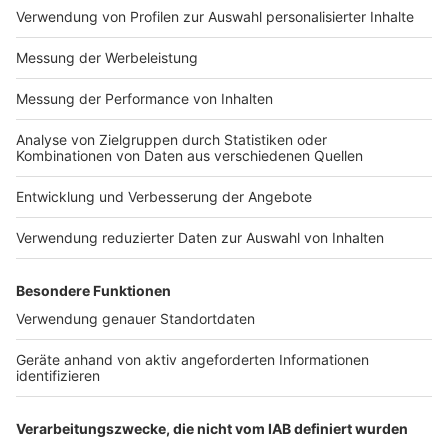
Impressum
Newsletter
Nutzungsbedingungen
Kontakt
Jobs
Studio-Hotline
Presse
Verkehrs-Hotline
Werben
Archiv
ANTENNE BAYERN GROUP
Stiftung ANTENNE BAYERN
hilft
Teilnahmebedingungen