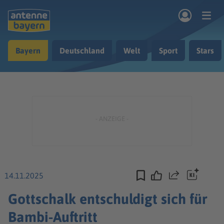
Zum Hauptinhalt springen
Bayern
Deutschland
Welt
Sport
Stars
rogramm
Musik & Radio
Podcasts
Nachrichten
Ratgeber
Kontakt
14.11.2025
Teilen
Gottschalk entschuldigt sich für
Bambi-Auftritt