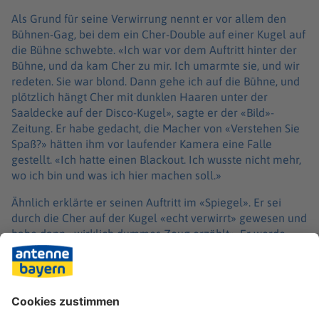
Als Grund für seine Verwirrung nennt er vor allem den
Bühnen-Gag, bei dem ein Cher-Double auf einer Kugel auf
die Bühne schwebte. «Ich war vor dem Auftritt hinter der
Bühne, und da kam Cher zu mir. Ich umarmte sie, und wir
redeten. Sie war blond. Dann gehe ich auf die Bühne, und
plötzlich hängt Cher mit dunklen Haaren unter der
Saaldecke auf der Disco-Kugel», sagte er der «Bild»-
Zeitung. Er habe gedacht, die Macher von «Verstehen Sie
Spaß?» hätten ihm vor laufender Kamera eine Falle
gestellt. «Ich hatte einen Blackout. Ich wusste nicht mehr,
wo ich bin und was ich hier machen soll.»
Ähnlich erklärte er seinen Auftritt im «Spiegel». Er sei
durch die Cher auf der Kugel «echt verwirrt» gewesen und
habe dann «wirklich dummes Zeug erzählt». Er werde
sich dennoch mit der letzten Ausgabe der RTL-Show
«Denn sie wissen nicht, was passiert» im Dezember «mit
stolzen 75 von der Show-Bühne verabschieden». Er
räumte aber auch ein: «Beim Bambi wusste ich tatsächlich
nicht, was da gerade passierte.»