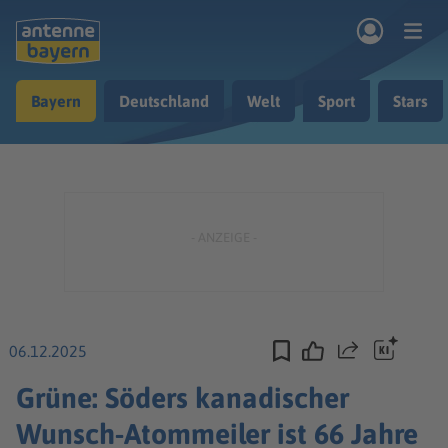
Zum Hauptinhalt springen
Bayern
Deutschland
Welt
Sport
Stars
rogramm
Musik & Radio
Podcasts
Nachrichten
Ratgeber
Kontakt
06.12.2025
Teilen
Grüne: Söders kanadischer
Wunsch-Atommeiler ist 66 Jahre