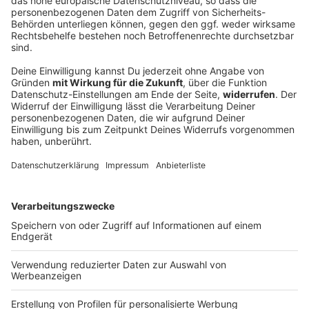
Blackout stoppt Apnoetaucher kurz vor
Tiefenrekord
Kurz vor dem Ziel wird er ohnmächtig: Apnoetaucher
Minja Marinković taucht mit einem Atemzug auf 85
Meter – doch der Rekord bleibt unerreicht. Warum der
Versuch nicht zählt und wie er damit umgeht.
DEINE GEMERKTEN ARTIKEL
Du hast dir noch keine Artikel gemerkt
Markiere sie hierfür mit einem