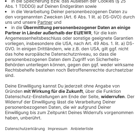
Bayern
Autofahrer rast der Polizei davon - bis an
einen Baum
Mit deutlich überhöhter Geschwindigkeit und
riskanten Überholmanövern flüchtet ein 24-Jähriger
vor der Polizei. Die Verfolgungsfahrt endet an einem
Baum. Die Ermittler bitten Zeugen um Hinweise.