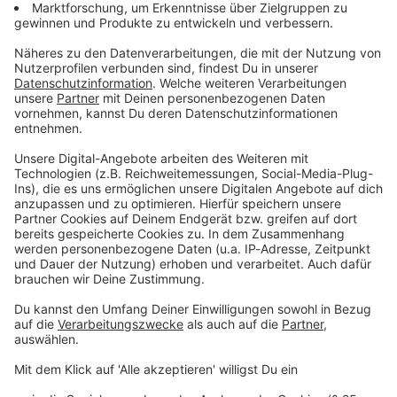
Du möchtest uns etwas sagen?
Studio Hotline
Kontaktformular
Sprachnachricht
© dpa-infocom, dpa:260520-930-108002/2
DAS KÖNNTE DICH AUCH INTERESSIEREN