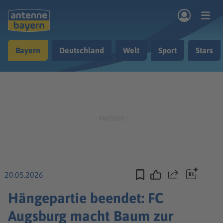
Zum Hauptinhalt springen
Bayern
Deutschland
Welt
Sport
Stars
rogramm
Musik & Radio
Podcasts
Nachrichten
Ratgeber
Kontakt
20.05.2026
Teilen
Hängepartie beendet: FC
Augsburg macht Baum zur