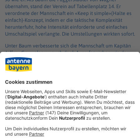
übernahm, stand der Verein auf Tabellenplatz 14. Er
verordnete der Mannschaft ein «Keep it simple»(Halte es
einfach)-Konzept, indem er die taktische Komplexität
herunterfuhr, hohe Intensität einforderte und einfaches
Umschaltspiel verlangte. Die Umstellungen wirkten sofort.
Unter Baum verbesserte sich die Mannschaft um Kapitän
Jeffrey Gouweleeuw auch dank Ausrufezeichen wie dem
2:1 am 19. Spieltag bei Meister FC Bayern München. Früh
waren die Schwaben gerettet und bestreiten in der
kommenden Saison ihre 16. Spielzeit in der Bundesliga.
Baum muss nun allerdings künftig die gestiegene
Erwartungshaltung bewältigen.