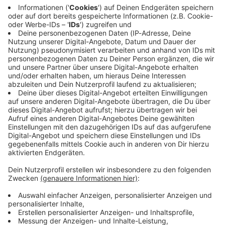
Immer auf dem Laufenden
bleiben!
Verpass' nichts mehr - mit unserem kostenlosen
ANTENNE BAYERN Newsletter. Ob Nachrichten,
Lifestyle oder unsere neuesten Aktionen - wir
informieren dich.
Zum Newsletter anmelden