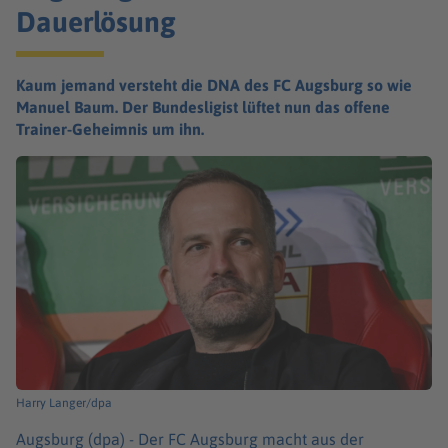
Dauerlösung
Kaum jemand versteht die DNA des FC Augsburg so wie
Manuel Baum. Der Bundesligist lüftet nun das offene
Trainer-Geheimnis um ihn.
Harry Langer/dpa
Augsburg (dpa) -
Der FC Augsburg macht aus der