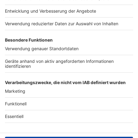
Jobs
Studio-Hotline
Presse
Verkehrs-Hotline
Werben
Archiv
ANTENNE BAYERN GROUP
Stiftung ANTENNE BAYERN
hilft
Teilnahmebedingungen
Grounding Page ANTENNE
BAYERN
Datenschutz­erklärung
Cookie- und Drittanbieter-