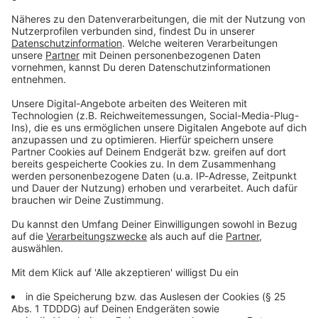
Du möchtest uns etwas sagen?
Studio Hotline
Kontaktformular
Sprachnachricht
© dpa-infocom, dpa:260214-930-685538/1
DAS KÖNNTE DICH AUCH INTERESSIEREN
Bayern