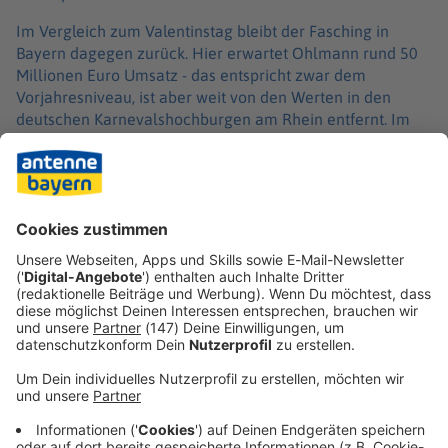
Im Vergleich zum Valentinstag bleibt der Fasching in
Bayern dagegen zurück. Hier erwartet Ohlmann rund 50
Millionen Euro Umsatz - das entspricht zwar dem
Vorjahresniveau, ist aber weit von den Werten in den
deutschen Karnevalshochburgen am Rhein entfernt. Im
Freistaat kann der Fasching damit nicht einmal mit
Halloween mithalten, das für höhere Umsätze sorgt.
Dieses Jahr fallen Valentinstag und Faschingssamstag
zusammen. Ob das bremsend auf die Geschäfte wirkt, ist
umstritten.