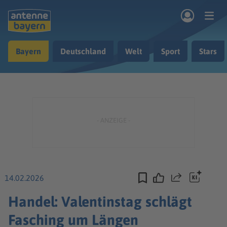
Zum Hauptinhalt springen
Bayern
Deutschland
Welt
Sport
Stars
rogramm
Musik & Radio
Podcasts
Nachrichten
Ratgeber
Kontakt
14.02.2026
Teilen
Handel: Valentinstag schlägt
Fasching um Längen