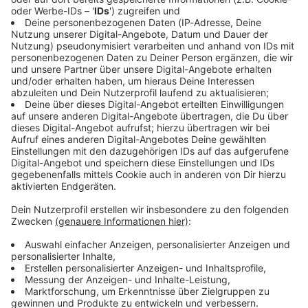
Immer auf dem Laufenden
bleiben!
Verpass' nichts mehr - mit unserem kostenlosen
ANTENNE BAYERN Newsletter. Ob Nachrichten,
Lifestyle oder unsere neuesten Aktionen - wir
informieren dich.
Zum Newsletter anmelden