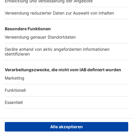
Presse
Verkehrs-Hotline
Werben
Archiv
ANTENNE BAYERN GROUP
Stiftung ANTENNE BAYERN
hilft
Teilnahmebedingungen
Grounding Page ANTENNE
BAYERN
Datenschutz­erklärung
Cookie- und Drittanbieter-
einstellungen