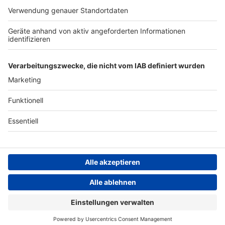
ANTENNE BAYERN GROUP
Stiftung ANTENNE BAYERN
hilft
Teilnahmebedingungen
Grounding Page ANTENNE
BAYERN
Datenschutz­erklärung
Cookie- und Drittanbieter-
einstellungen
Persönliche Datenkontrolle
ANTENNE BAYERN Live
Take That – The Flood