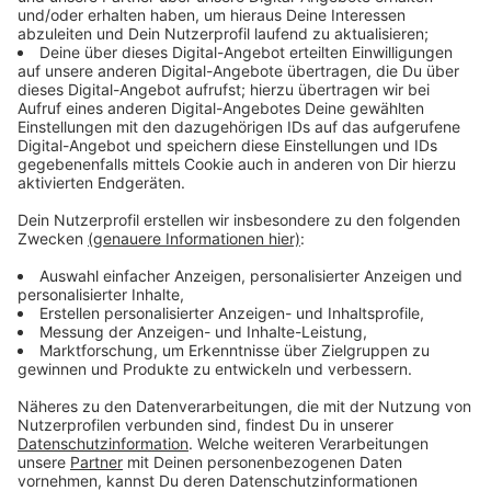
Immer auf dem Laufenden
bleiben!
Verpass' nichts mehr - mit unserem kostenlosen
ANTENNE BAYERN Newsletter. Ob Nachrichten,
Lifestyle oder unsere neuesten Aktionen - wir
informieren dich.
Zum Newsletter anmelden
Du möchtest uns etwas sagen?