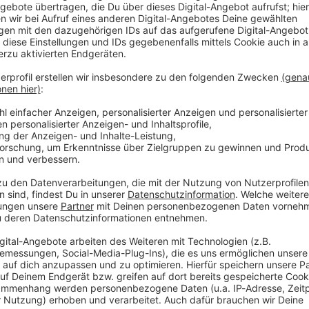
ern trotz eines ansonsten eher verhaltenen
ergleich zum Vorjahreszeitraum steigern, wie das
en mitteilte. Die «sehr dynamische Nachfrage bei
, sagte Konzernchef Jochen Hanebeck. Er will nun
diesen Bereich investieren. Auch der Umsatz soll dort
m ersten Quartal seines Geschäftsjahres, das im
 Das waren 4 Prozent mehr als vor einem Jahr. Die
 7 Prozent auf 3,66 Milliarden Euro. Die positive
ur vom Bereich Power & Sensor Systems getrieben,
utomobilbereich, der größten Sparte des
r drückte dagegen aufs Geschäft. Ohne ihn wäre der
k gestiegen.