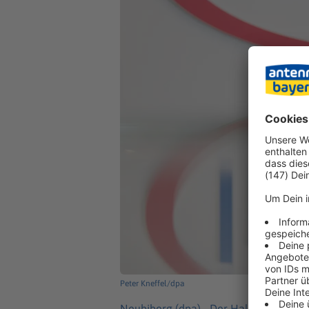
Peter Kneffel/dpa
Neubiberg (dpa) -
Der Halbleiterherste