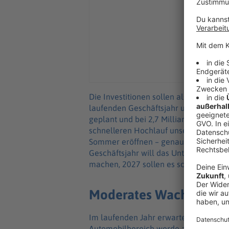
Die Investitionen sollen als Reaktion
laufenden Geschäftsjahr um rund eine 
geplant und bei 2,7 Milliarden Euro lie
schnelleren Hochlauf unserer neuen Sm
Sommer eröffnen – genau zum richtige
Geschäftsjahr will das Unternehmen mi
machen, 2027 sollen es schon 2,5 Mil
Moderates Wachstum e
Im laufenden Jahr erwartet Infineon 
Automobilbereich werde aber schwäch