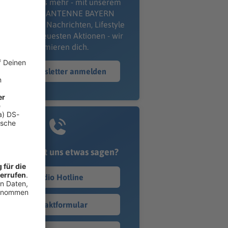
erpass' nichts mehr - mit unserem
kostenlosen ANTENNE BAYERN
wsletter. Ob Nachrichten, Lifestyle
er unsere neuesten Aktionen - wir
informieren dich.
Zum Newsletter anmelden
Du möchtest uns etwas sagen?
Studio Hotline
Kontaktformular