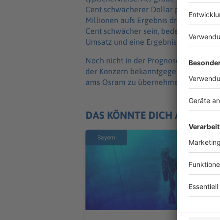
Cent schwächerer Dollar pro Quartal 
Millionen aufs Ergebnis drückt. Sollte 
Cent schwächer sein, bedeute das aufs
Umsatz und eine Ergebnisbelastung in
Noch nicht in der Prognose enthalten 
der Konzern bekanntgegeben, für 570 
ams Osram zu übernehmen.
DAS KÖNNTE DICH AUCH IN
Bayern