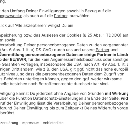
V
Ne
od
 auf die dynamische Nachfrage im KI-Bereich im
halbe Milliarde höher ausfallen als ursprünglich
gen. «Ein großer Teil davon entfällt auf einen
art Power Fab in Dresden, die wir bereits im
n Zeitpunkt!», sagte Hanebeck. Im laufenden
t Produkten für KI 1,5 Milliarden Euro Umsatz
liarden Euro werden.
rwartet
moderat steigende Umsätze. Der wichtige
er zulegen. Hier bremse eine verhaltene Nachfrage