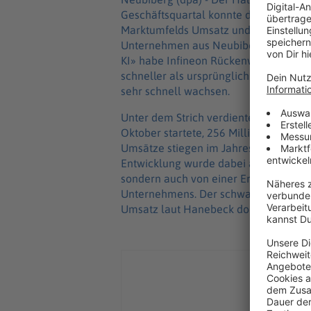
Geschäftsquartal konnte der Dax-Konz
Marktumfelds Umsatz und Gewinn im V
Unternehmen aus Neubiberg bei Münch
KI» habe Infineon Rückenwind gegeben
schneller als ursprünglich geplant in 
sehr schnell wachsen.
Unter dem Strich verdiente Infineon i
Oktober startete, 256 Millionen Euro.
Umsätze stiegen im Jahresvergleich um
Entwicklung wurde dabei aber nicht n
sondern auch von einer Erholung im A
Unternehmens. Der schwache US-Dolla
Umsatz laut Hanebeck doppelt so star