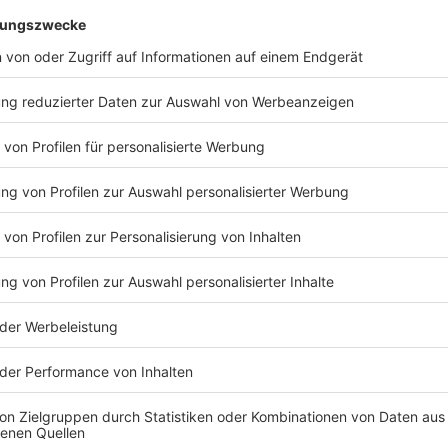
ich Power & Sensor Systems, zu dem auch die
hört, werde dagegen deutlich schneller als der
em Wechselkurs von 1,15 US-Dollar zum Euro aus. Das
wächerer Dollar belastet die Geschäfte von Infineon
ilt laut Finanzchef Sven Schneider, dass ein um einen