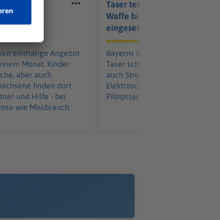
rschutz-
Taser testen auf Streife:
ht positive
Waffe bisher 19-mal
lanz
eingesetzt
eit einmalige Angebot
Bayerns Spezialeinheiten nutze
 einem Monat. Kinder
Taser schon länger. Nun testen
che, aber auch
auch Streifenpolizisten die
wachsene finden dort
Elektroschockgeräte. So läuft da
ner und Hilfe - bei
Pilotprojekt bisher.
nso wie Missbrauch.