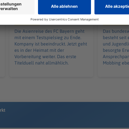
Bayern blickt schon auf
Neue Kinde
Supercup - «Messer
Hotline zie
zwischen Zähnen»
Zwischenbi
Die Asienreise des FC Bayern geht
Das bundesw
mit einem Testspielsieg zu Ende.
besteht seit
Kompany ist beeindruckt. Jetzt geht
und Jugendli
es in der Heimat mit der
besorgte Er
Vorbereitung weiter. Das erste
Ansprechpart
Titelduell naht allmählich.
Mobbing ebe
rkt