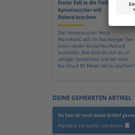
Freier Fall in die Tiefe:
Apnoetaucher will
Rekord brechen
Der Apnoetaucher Minja
Marinković will im Starnberger See
einen neuen deutschen Rekord
aufstellen. Wie fühlt es sich an, in
völliger Dunkelheit und bei neun
bar Druck 85 Meter tief zu tauchen?
DEINE GEMERKTEN ARTIKEL
Du hast dir noch keine Artikel geme
Markiere sie hierfür mit einem