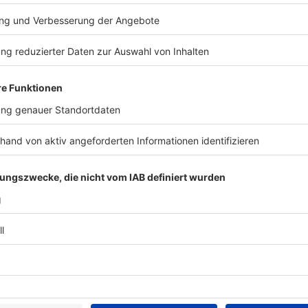
rund 25 Millionen Euro Umsatz kostet und mit 10
der Dollar also im Jahresschnitt beispielsweise fünf
 Geschäftsjahr gerechnet rund eine halbe Milliarde
 einer Dimension von 200 Millionen Euro.
ist Infineons jüngster Zukauf: Am Dienstagabend hatte
Millionen Euro einen Teil des Sensorgeschäfts von
TERESSIEREN
Bayern
Bayern