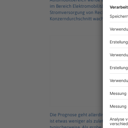
im Bereich Elektromobilität. Der Bere
Stromversorgung von Rechenzentren ge
Konzerndurchschnitt wachsen.
Die Prognose geht allerdings von ein
ist etwas weniger als zuletzt. Ein sch
typischerweise. Als grobe Faustregel g