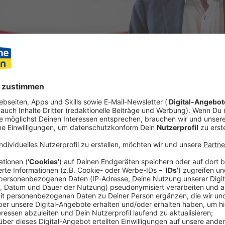
ller Infineon profitiert vom KI-Boom. Im ersten