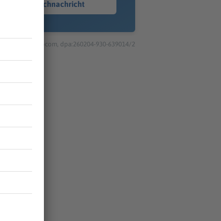
Sprachnachricht
© dpa-infocom, dpa:260204-930-639014/2