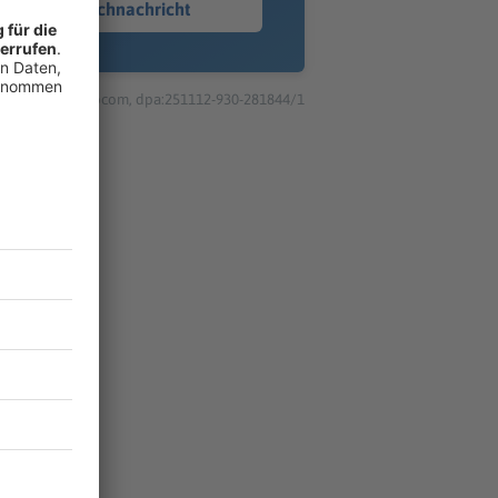
Sprachnachricht
© dpa-infocom, dpa:251112-930-281844/1