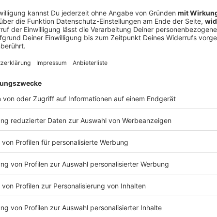
eile für Kundinnen und Kunden: Ihnen könne man den
t sichern - auch bei kleineren Händlern. Das stärke
 einen Beitrag zur Attraktivität und Vielfalt an