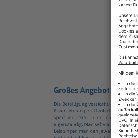
Großes Angebot - auch 
Die Beteiligung verstärke die Position
Preen. «Intersport Deutschland ist dami
Sport und Textil – unter einem Dach ve
eigenständig. Man sehe aber viele Ch
Leistungen man den jeweiligen Mitglie
Verbund hat hierzulande aktuell knap