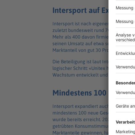
Intersport auf Expansio
Intersport ist nach eigenen Angaben 
zuletzt bundesweit rund 700 Händleri
Mehr als 400 davon firmieren auch un
seinen Umsatz auf etwa sechs Milliard
Marktanteil von gut 30 Prozent.
Die Beteiligung ist laut Intersport-Fin
logischer Schritt: «Unitex hat sich in
Wachstum entwickelt und hat solide 
Mindestens 100 neue Ge
Intersport expandiert auch aus eigener
mindestens 100 neue Geschäfte in Deu
wurde bereits erreicht. 2023/24 ist 
getrübten Konsumstimmung leicht auf 
Marktanteile gewinnen, hieß es. Für 