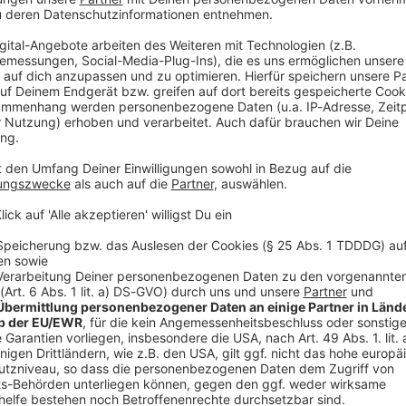
V
Ne
od
bei kleinen Händlern
 gegenüber den Industriepartnern weiter, sagte von
t der einzige Anbieter, der alle Bereiche - Schuh,
rbindet.» Unitex agiere künftig weiterhin
ancen und Synergien. Nun werde geprüft, welche
dern zur Verfügung stellen könne. Der Intersport-
p 90 Händler, die neben Sportartikeln auch Mode im