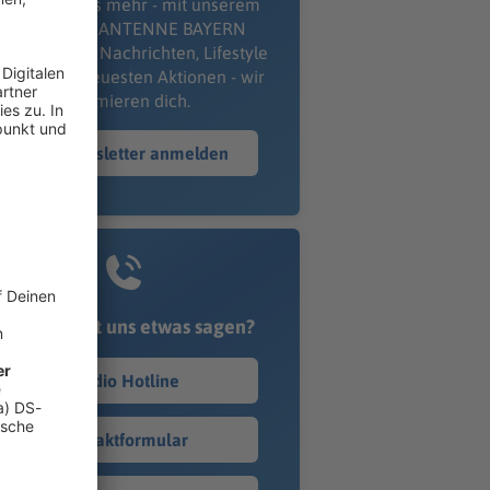
erpass' nichts mehr - mit unserem
kostenlosen ANTENNE BAYERN
wsletter. Ob Nachrichten, Lifestyle
er unsere neuesten Aktionen - wir
informieren dich.
Zum Newsletter anmelden
Du möchtest uns etwas sagen?
Studio Hotline
Kontaktformular