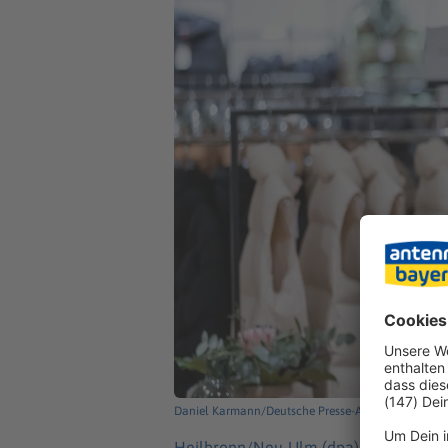
Daniel Karmann/Deutsche Presse-Agentur GmbH/d
Heilbronn/Neu-Ulm (dpa) -
Sneaker, J