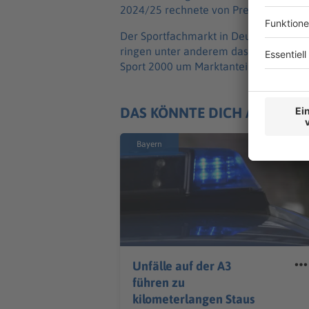
2024/25 rechnete von Preen zuletzt m
Der Sportfachmarkt in Deutschland ist
ringen unter anderem das französisc
Sport 2000 um Marktanteile.
DAS KÖNNTE DICH AUCH IN
Bayern
Unfälle auf der A3
führen zu
kilometerlangen Staus