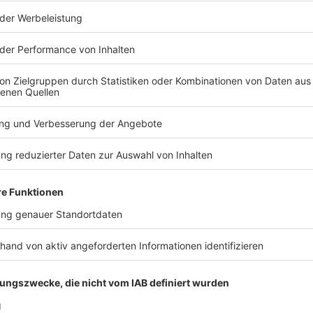
nskurs
Deutschlands größte Sporthändlergruppe. Ihr gehörten
nnen und Händler mit mehr als 1.400 Geschäften an.
ter dem Namen Intersport. Bis 2030 will der Verbund
en Euro steigern - und damit auf einen erwarteten
anzchef Thomas Storck ein wirtschaftlich-strategisch
 den letzten Jahren sehr dynamisch, mit einem enormen
Renditen ausgewiesen.» Das wolle man ausbauen.
schäfte bis 2030
 Kraft: Bis zum Ende des Jahrzehnts sollen
tschland dazukommen. Mehr als die Hälfte des Ziels
der Umsatz der Händler unter anderem wegen der
3,48 Milliarden Euro gesunken. Man habe aber
das Ende September abgelaufene Geschäftsjahr