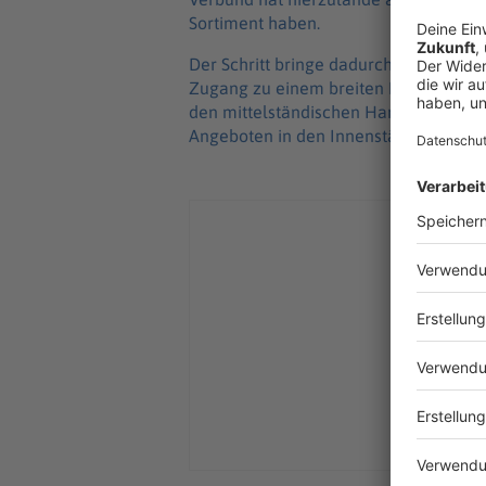
Sortiment haben.
Der Schritt bringe dadurch auch Vort
Zugang zu einem breiten Markenangebo
den mittelständischen Handel und leiste
Angeboten in den Innenstädten.