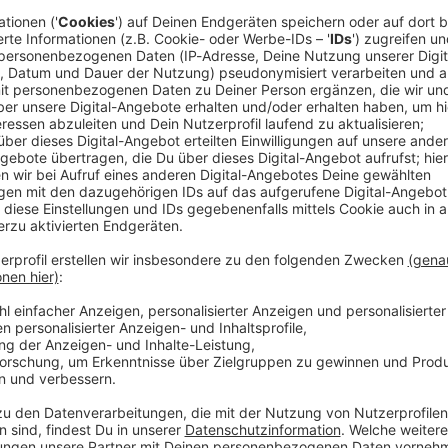
hr wegzudenken. Nun geht der Sporthändlerverbund
 und steigt in den klassischen Modehandel ein. Dazu
 Anteile am Mode-Einkaufsverbund Unitex. Eine
eichnet worden, teilte Intersport Deutschland mit.
ch die Unternehmen nicht.
 eine Verschmelzung der Handelslandschaft in den
«Wenn man draußen schaut, wie sich die Menschen
ion ist, ist auch Sport. Auf diese Entwicklung setzen
rt Deutschland, Alexander von Preen.
st eine der größten Verbundgruppen für den
n Raum. Sie hat über 800 Mitglieder mit mehr als
sterreich. Wie Intersport übernimmt auch Unitex eine
r. Eine der wichtigsten: Sie wickelt die Zahlungen
b. Diese Bündelung ermöglicht unter anderem bessere
gere Preise für die Händler. Der über dieses System
en Jahr bei rund 392 Millionen Euro.