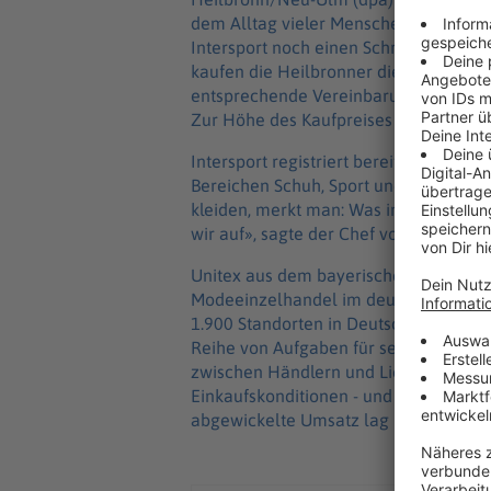
dem Alltag vieler Menschen nicht me
Intersport noch einen Schritt weiter -
kaufen die Heilbronner die Hälfte der
entsprechende Vereinbarung sei unterz
Zur Höhe des Kaufpreises äußerten si
Intersport registriert bereits länger
Bereichen Schuh, Sport und Fashion. 
kleiden, merkt man: Was im Moment Fash
wir auf», sagte der Chef von Interspo
Unitex aus dem bayerischen Neu-Ulm i
Modeeinzelhandel im deutschsprachige
1.900 Standorten in Deutschland und Ö
Reihe von Aufgaben für seine Mitgliede
zwischen Händlern und Lieferanten a
Einkaufskonditionen - und damit niedri
abgewickelte Umsatz lag im vergangen