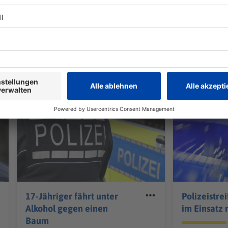
it etwas besseren Geschäften.
 milliardenschwer - und hart umkämpft. Mit Intersport
he Unternehmen Decathlon und der Einkaufsverbund
TERESSIEREN
Bayern
Bayern
17-Jähriger fährt unter
Polizeistrei
Alkohol gegen einen
im Einsatz 
Baum