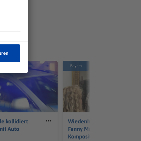
Bayern
fe kollidiert
Wiedenhofer erhält
mit Auto
Fanny Mendelssohn
Kompositionspreis