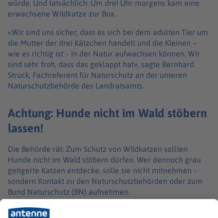
würde. Und tatsächlich: Um drei Uhr morgens kam eine
erwachsene Wildkatze zur Box.
«Wir sind uns sicher, dass es sich bei dem adulten Tier um
die Mutter der drei Kätzchen handelt und die Kleinen –
wie es richtig ist – in der Natur aufwachsen können. Wir
sind sehr froh, dass das geklappt hat», sagte Bernhard
Struck, Fachreferent für Naturschutz an der unteren
Naturschutzbehörde des Landratsamts.
Achtung: Hunde nicht im Wald stöbern
lassen!
Die Behörde rät: Zum Schutz von Wildkatzen sollten
Hunde nicht im Wald stöbern dürfen. Wer dennoch grau
getigerte Katzen entdecke, solle sie nicht mitnehmen -
sondern Kontakt zu den Naturschutzbehörden oder zum
Bund Naturschutz (BN) aufnehmen.
Nach BN-Angaben kommt die einst in Bayern ausgerottete