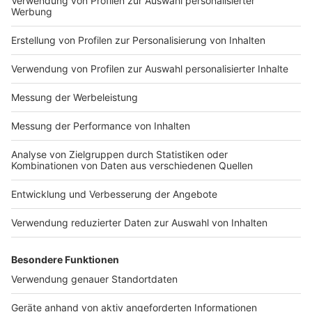
Impressum
Newsletter
Nutzungsbedingungen
Kontakt
Jobs
Studio-Hotline
Presse
Verkehrs-Hotline
Werben
Archiv
ANTENNE BAYERN GROUP