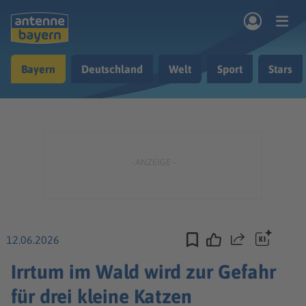
Zum Hauptinhalt springen
Bayern
Deutschland
Welt
Sport
Stars
rogramm
Musik & Radio
Podcasts
Nachrichten
Ratgeber
Kontakt
12.06.2026
Teilen
Irrtum im Wald wird zur Gefahr
für drei kleine Katzen