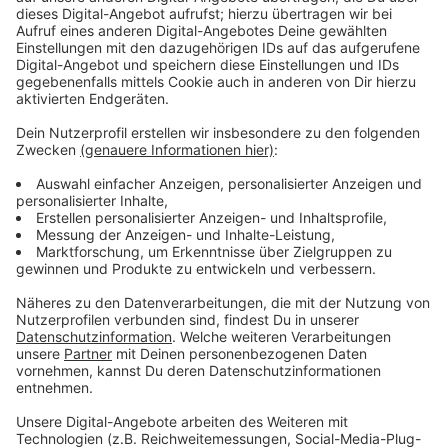
Immer auf dem Laufenden
bleiben!
Verpass' nichts mehr - mit unserem kostenlosen
ANTENNE BAYERN Newsletter. Ob Nachrichten,
Lifestyle oder unsere neuesten Aktionen - wir
informieren dich.
Zum Newsletter anmelden
Du möchtest uns etwas sagen?
Studio Hotline