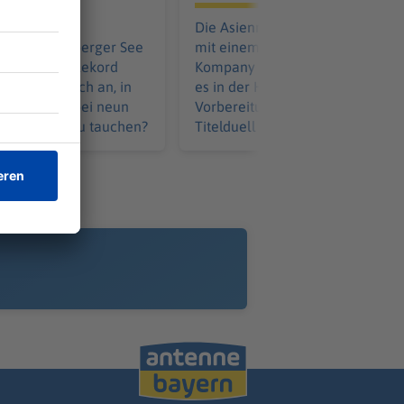
ucher Minja
Die Asienreise des FC Bayern ge
ill im Starnberger See
mit einem Testspielsieg zu Ende
 deutschen Rekord
Kompany ist beeindruckt. Jetzt g
ie fühlt es sich an, in
es in der Heimat mit der
kelheit und bei neun
Vorbereitung weiter. Das erste
 Meter tief zu tauchen?
Titelduell naht allmählich.