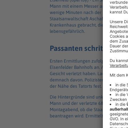
Mann mit einem Messer angegriffen un
wenige Minuten nach der Tat fest, wie
Staatsanwaltschaft Aschaffenburg mitte
Krankenhaus gebracht, die Verletzung
lebensgefährlich.
Passanten schritten ein
Ersten Ermittlungen zufolge sprach de
Elsenfelder Bahnhofs an. Anschließend
Gesicht verletzt haben. Laut Polizei sc
demnach davon. Polizisten nahmen de
der Nähe des Tatorts fest. Sie stellte
Die Hintergründe sind unklar, Polizei 
Mann und der verletzte 68-Jährige si
Montagabend, ob die Staatsanwaltscha
beantragen wird. Ermittelt wird wegen