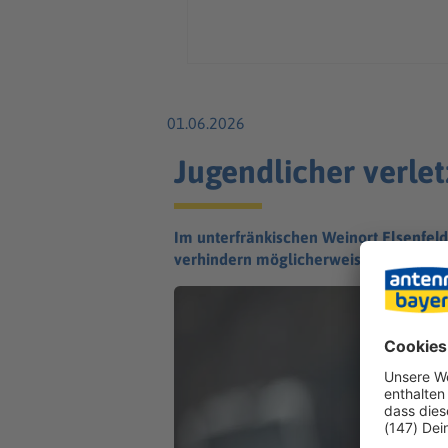
01.06.2026
Jugendlicher verlet
Im unterfränkischen Weinort Elsenfel
verhindern möglicherweise Schlimmer