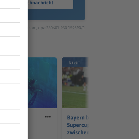
Sprachnachricht
© dpa-infocom, dpa:260601-930-159590/1
Bayern
in die Tiefe:
Bayern blickt schon auf
er will
Supercup - «Messer
chen
zwischen Zähnen»