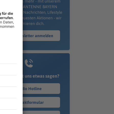
erpass' nichts mehr - mit unserem
kostenlosen ANTENNE BAYERN
wsletter. Ob Nachrichten, Lifestyle
er unsere neuesten Aktionen - wir
informieren dich.
Zum Newsletter anmelden
Du möchtest uns etwas sagen?
Studio Hotline
Kontaktformular