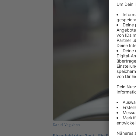
Daniel Vogl/dpa
Elsenfeld (dpa/lby) -
Ein Siebzehnjähri