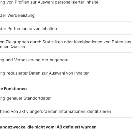
TERESSIEREN
Bayern
Bayern
Funkel schwärmt von
Freier Fall 
Klose: «Wahnsinnig gute
Apnoetauch
Arbeit»
Rekord bre