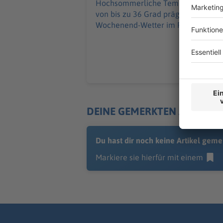
Hochsommerliche Temperaturen
von bis zu 36 Grad prägen das
Wochenend-Wetter im Freistaat.
DEINE GEMERKTEN ARTIKEL
Du hast dir noch keine Artikel geme
Markiere sie hierfür mit einem