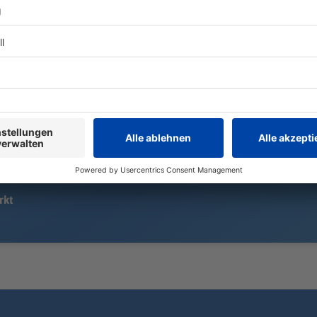
Ein Tabellenziel hat der 1. FC
Der Apnoeta
Nürnberg öffentlich nicht
Marinković w
ausgegeben. Geht es nach Trainer-
einen neuen
Urgestein Friedhelm Funkel, führt
aufstellen. W
der Weg von Miroslav Klose und
völliger Dun
den Franken ganz nach oben.
bar Druck 85
rkt