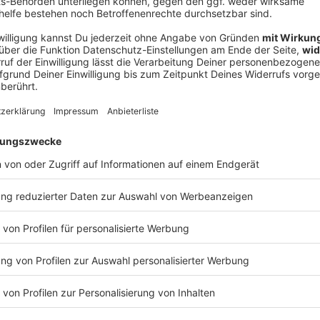
V
Ne
od