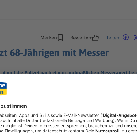
Merken:
Bewerten:
Teilen:
zt 68-Jährigen mit Messer
d nimmt die Polizei nach einem mutmaßlichen Messerangriff ein
es.