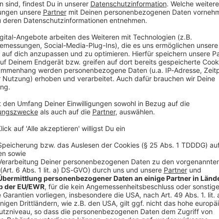
d verletzt haben. Die Polizei nahm den Jugendlichen
 Polizeipräsidium Unterfranken und
ilten. Der 68-Jährige wurde verletzt in ein
en waren Stand Montagabend laut Polizei nicht
r 17-Jährige den 68-Jährigen in der Nähe des
 soll er ihn - mutmaßlich mit einem Messer - im
hritten Passanten lautstark ein, der Jugendliche lief
n mutmaßlichen Angreifer wenige Minuten später in
n auch ein Messer als mutmaßliche Tatwaffe sicher.
und Staatsanwaltschaft wollen klären, ob der junge
ch kannten. Noch nicht entschieden war am
ft Haftbefehl gegen den 17-jährigen Ukrainer
 gefährlicher Körperverletzung.