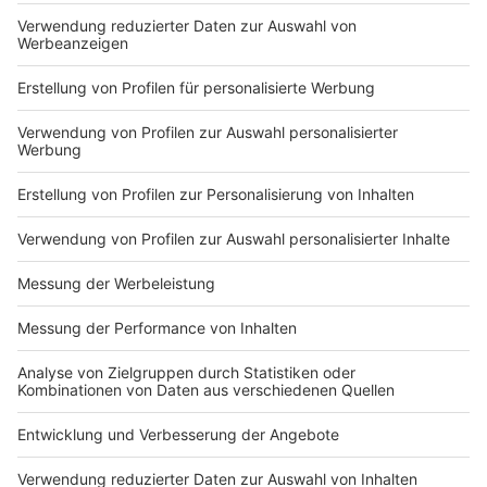
Du hast dir noch keine Artikel gemerkt
Markiere sie hierfür mit einem
Impressum
Newsletter
Nutzungsbedingungen
Kontakt
Jobs
Studio-Hotline
Presse
Verkehrs-Hotline