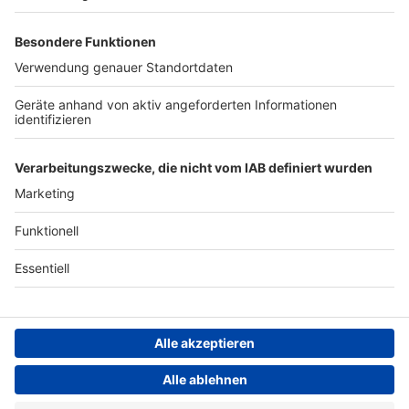
Werben
Archiv
ANTENNE BAYERN GROUP
Stiftung ANTENNE BAYERN
hilft
Teilnahmebedingungen
Grounding Page ANTENNE
BAYERN
Datenschutz­erklärung
Cookie- und Drittanbieter-
einstellungen
Persönliche Datenkontrolle