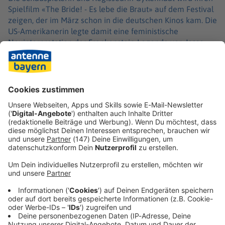
Spielfilm «The Bride! - Es lebe die Braut» auf dem Festival
zeigen, der im März schon in die deutschen Kinos kam. Die
US-Amerikanerin legte damit eine feministische
Neuinterpretation der Frankenstein-Legende vor. Jesse
Eisenberg machte sich einen Namen als Mark Zuckerberg
in dem Drama «The Social Network». In Karlsbad wird er
in dem weniger bekannten Thriller «The Double» von
2013 zu sehen sein.