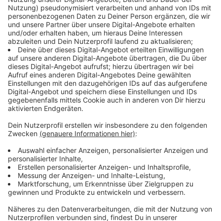
Immer auf dem Laufenden
bleiben!
Verpass' nichts mehr - mit unserem kostenlosen
ANTENNE BAYERN Newsletter. Ob Nachrichten,
Lifestyle oder unsere neuesten Aktionen - wir
informieren dich.
Zum Newsletter anmelden