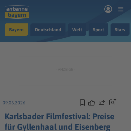
Zum Hauptinhalt springen
Bayern
Deutschland
Welt
Sport
Stars
rogramm
Musik & Radio
Podcasts
Nachrichten
Ratgeber
Kontakt
09.06.2026
Teilen
Karlsbader Filmfestival: Preise
für Gyllenhaal und Eisenberg