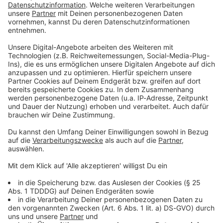
Du möchtest uns etwas sagen?
Studio Hotline
Kontaktformular
Sprachnachricht
© dpa-infocom, dpa:260609-930-195535/1
DAS KÖNNTE DICH AUCH INTERESSIEREN
Bayern