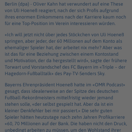
Berlin (dpa) -
Oliver Kahn hat verwundert auf eine These
von Uli Hoeneß reagiert, nach der sich Profis aufgrund
ihres enormen Einkommens nach der Karriere kaum noch
für eine Top-Position im Verein interessieren würden.
«Ich will jetzt nicht über jedes Stöckchen von Uli Hoeneß
springen, aber jeder, der 60 Millionen auf dem Konto als
ehemaliger Spieler hat, der arbeitet nix mehr? Aber was
ist das für eine Beziehung zwischen einem Kontostand
und Motivation, der da hergestellt wird», sagte der frühere
Torwart und Vorstandschef des FC Bayern im «Triple – der
Hagedorn-Fußballtalk» des Pay-TV-Senders Sky.
Bayerns Ehrenpräsident Hoeneß hatte im «OMR Podcast»
gesagt, dass idealerweise an der Spitze des deutschen
Fußball-Rekordmeisters mittelfristig wieder jemand
stehen solle, «der selbst gespielt hat. Aber da ist ein
kleiner Denkfehler bei mir passiert.» Die sehr guten
Spieler hätten heutzutage nach zehn Jahren Profikarriere
«60, 70 Millionen auf der Bank. Die haben nicht den Druck,
unbedingt arbeiten zu müssen, um den Wohlstand ihrer