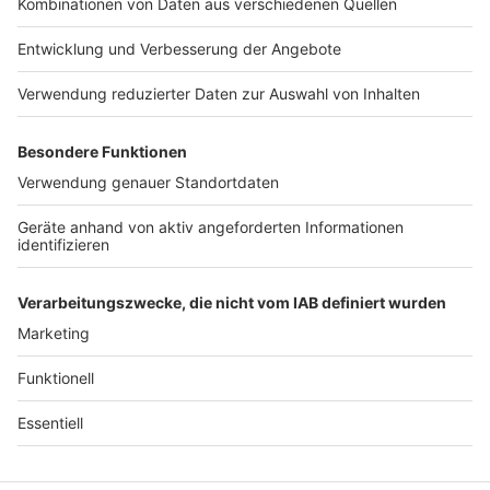
Jobs
Studio-Hotline
Presse
Verkehrs-Hotline
Werben
Archiv
ANTENNE BAYERN GROUP
Stiftung ANTENNE BAYERN
hilft
Teilnahmebedingungen
Grounding Page ANTENNE
BAYERN
Datenschutz­erklärung
Cookie- und Drittanbieter-