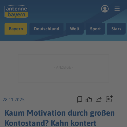
Zum Hauptinhalt springen
Bayern
Deutschland
Welt
Sport
Stars
rogramm
Musik & Radio
Podcasts
Nachrichten
Ratgeber
Kontakt
28.11.2025
Teilen
Kaum Motivation durch großen
Kontostand? Kahn kontert