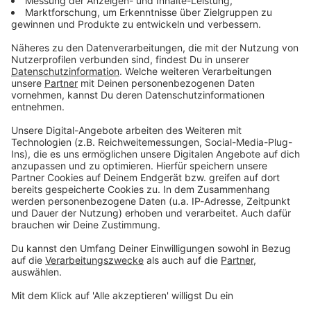
Du möchtest uns etwas sagen?
Studio Hotline
Kontaktformular
Sprachnachricht
© dpa-infocom, dpa:251128-930-352348/1
DAS KÖNNTE DICH AUCH INTERESSIEREN