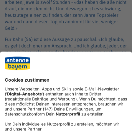
arbeiten, jeweils zwölf Stunden - «das haben die alle nicht
drauf, die meisten nicht. Und deswegen ist es schwierig,
heutzutage einen zu finden, der zehn Jahre Topspieler
war und dann diesen Topjob annimmt für viel weniger
Geld.»
Für Kahn (56) ist diese Aussage zu pauschal. «Ich glaube,
es geht doch eher um Anspruch. Und ich glaube, jeder, der
mal ein Topspieler war, der hat doch weiterhin auch einen
hohen Anspruch», sagte der frühere Nationaltorwart:
«Viele, mit denen ich spreche, haben da große Motivation,
auch da was zu reißen. Deswegen verstehe ich da die
Verbindung nicht zwischen Kontostand und eigener
Motivation.»