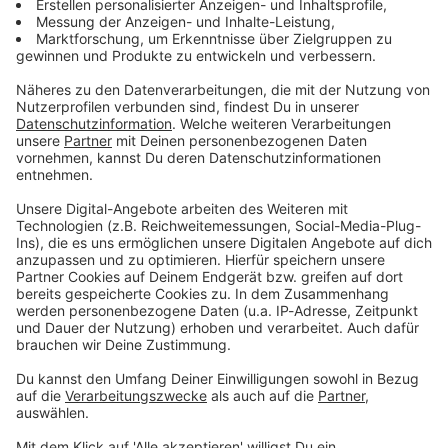
Zum Newsletter anmelden
Du möchtest uns etwas sagen?
Studio Hotline
Kontaktformular
Sprachnachricht
© dpa-infocom, dpa:260515-930-84445/1