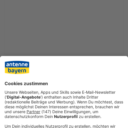
«Es kommt, wie es kommt», sagte Klose, der das
Fußballgeschäft bestens kennt. Anders als beim
Aufstiegskampf verriet er im Fall Zoma aber nach den
Gesprächen mit dem Stürmer seine Einschätzung: «Ich
habe ein gutes Gefühl - und das war mir wichtig.»