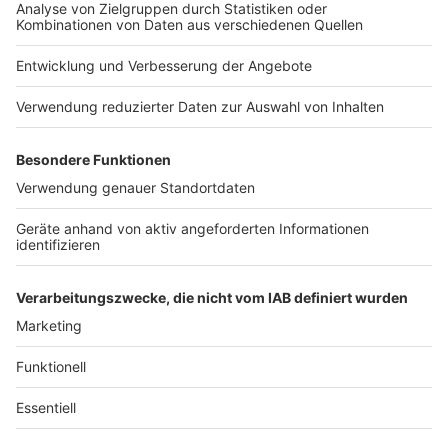
Jobs
Studio-Hotline
Presse
Verkehrs-Hotline
Werben
Archiv
ANTENNE BAYERN GROUP
Stiftung ANTENNE BAYERN
hilft
Teilnahmebedingungen
Grounding Page ANTENNE
BAYERN
Datenschutz­erklärung