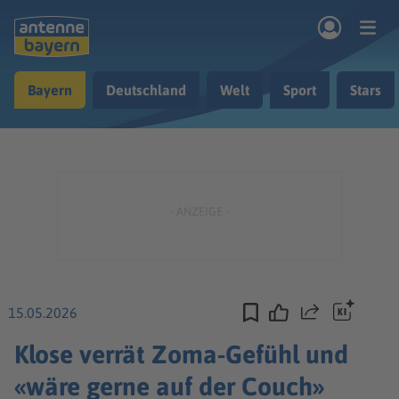
Zum Hauptinhalt springen
Bayern
Deutschland
Welt
Sport
Stars
rogramm
Musik & Radio
Podcasts
Nachrichten
Ratgeber
Kontakt
15.05.2026
Teilen
Klose verrät Zoma-Gefühl und
«wäre gerne auf der Couch»