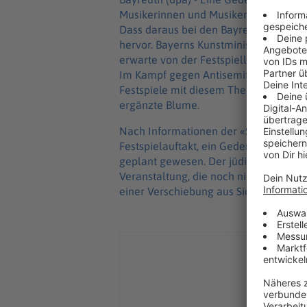
Musikerinnen und Musiker hätte es we
Dass daraus bei den Bayreuther Festspi
hervor. Bayerns Kunstminister Markus B
erwarte von der Festspielleitung, dass 
Im Kampf gegen Antisemitismus stehe
Festspiele mit diesem Thema «war leid
ergänzte Blume.
Nach Informationen der «Süddeutschen
Festspielauftakt, ein Gedenkkonzert 
geplant gewesen. Der jüdische Publizi
Veranstaltung, die noch nicht offiziel
einer Verschiebung aus Sicherheitsgr