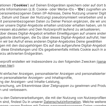
rden sollen, gleich am Anfang der Jubiläumssaison.
elen nun nichts wird, ruft deutliche Reaktionen
lume (CSU) kritisierte die Verantwortlichen. «Ich
sie eine Lösung für die Veranstaltung findet und zeigt:
n wir zusammen», sagte er. Der Umgang der
er mehr als unglücklich in den letzten Tagen»,
 Zeitung» war am 26. Juli, einen Tag nach dem
mit dem Titel «Verstummte Stimmen» in Bayreuth
st Michel Friedman hätte eine Rede halten sollen. Die
l bekannt war, wurde abgesagt. In Bayreuth war von
ünden die Rede.