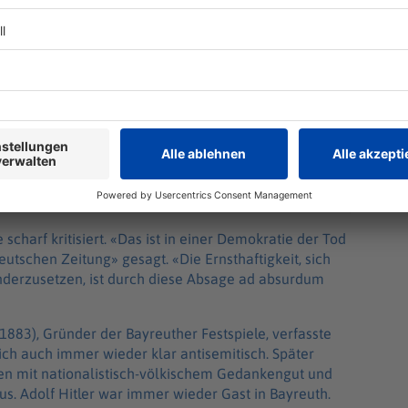
scharf kritisiert. «Das ist in einer Demokratie der Tod
utschen Zeitung» gesagt. «Die Ernsthaftigkeit, sich
derzusetzen, ist durch diese Absage ad absurdum
883), Gründer der Bayreuther Festspiele, verfasste
ich auch immer wieder klar antisemitisch. Später
hten mit nationalistisch-völkischem Gedankengut und
us. Adolf Hitler war immer wieder Gast in Bayreuth.