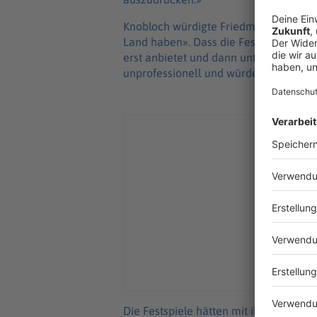
Knobloch würdigte Friedman als einen 
Land haben». Dass die Festspielleitun
erst anbietet und dann unter fadensch
unprofessionell und würdelos. Wer Ba
Die Festspiele hätten mit ihrem Vorge