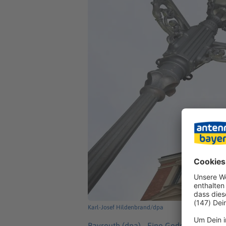
Karl-Josef Hildenbrand/dpa
Bayreuth (dpa) -
Eine Gedenkveranstalt