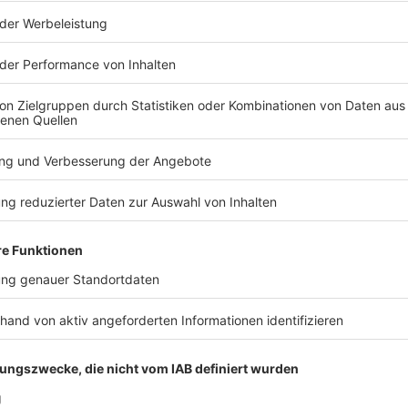
sondern «auch für die Zukunft erheblich erschwert».
ans Vortrag für die Anwesenden schmerzhaft
er war doch Sinn und Zweck seiner Einladung: Ein
s leere Symbolik und das deshalb auch wehtut. Nicht
statt – ich befürchte auch, die aktuelle Debatte wird
 bleibt.»
itisierte die Absage
udwig Spaenle teilte mit, die Absage habe ihn «sehr
 möglich sei, die Sicherheit für eine solche
Veranstalter müssen sich über die Folgen einer
 sein: Die Aufmerksamkeit zu einem Zeitpunkt
t auch die Zahl der Besucherinnen und Besucher
en. Das schadet dem Anliegen einer kritischen