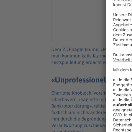
Dem ZDF sagte Blume: «Mich überzeugt 
man kommunikativ Klarheit schafft und
Festspielleitung erdacht war, auch wir
«Unprofessionell und w
Charlotte Knobloch, Vorsitzende der 
Oberbayern, reagierte mit scharfen Wo
Bankrotterklärung», teilte sie mit. «B
faktisch um nichts anderes als eine Au
ihm durch die Begründung «Sicherheit
Verantwortung zuschiebe. «Mir fehlen
auszudrücken.»