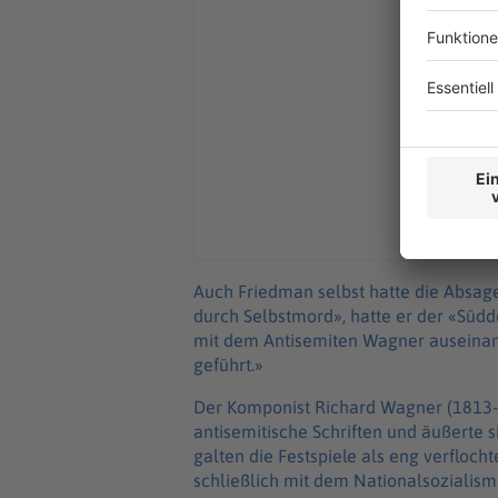
Auch Friedman selbst hatte die Absage 
durch Selbstmord», hatte er der «Südde
mit dem Antisemiten Wagner auseinan
geführt.»
Der Komponist Richard Wagner (1813-1
antisemitische Schriften und äußerte s
galten die Festspiele als eng verfloc
schließlich mit dem Nationalsozialism