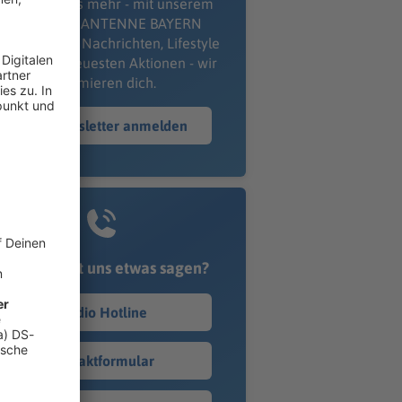
erpass' nichts mehr - mit unserem
kostenlosen ANTENNE BAYERN
wsletter. Ob Nachrichten, Lifestyle
er unsere neuesten Aktionen - wir
informieren dich.
Zum Newsletter anmelden
Du möchtest uns etwas sagen?
Studio Hotline
Kontaktformular