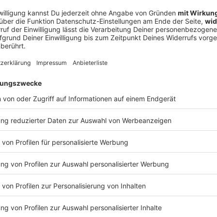
«der bedeutendsten Intellektuellen, die wir in diesem
g «ihm an dieser hochsymbolischen Stelle eine Bühne
einigem Vorwand wieder entzieht, das ist
yreuth schwächen will, der muss genauso handeln.»
hen eine Gelegenheit zur Aufarbeitung ihrer eigenen