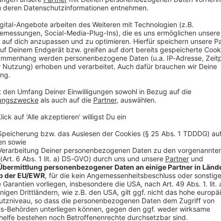
V
Ne
od
diese Begründung nicht völlig. Es ist wichtig, dass
 vor allem dieses so wichtige Signal, das von der
klich zu senden.»
ürdelos»
Israelitischen Kultusgemeinde für München und
rten: «Diese Absage ist auf jeder Ebene eine
ei der vermeintlichen Verschiebung handelt es sich
sladung Friedmans durch die Festspielleitung», die
sbedenken» obendrein noch indirekt die
 die Worte, um meine Wut und Enttäuschung