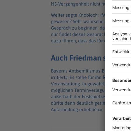
NS-Vergangenheit nicht nur verpasst, 
Weiter sagte Knobloch: «Wäre Friedm
gewesen? Sehr wahrscheinlich. Das ab
Gespräch zu beginnen, das mehr ist al
nur findet dieses Gespräch jetzt nicht 
dazu führen, dass das für einige Zeit so
Auch Friedman selbst kr
Bayerns Antisemitismus-Beauftragter L
irritiert». Es stehe für ihn fest, dass es
Veranstaltung zu gewährleisten. «Die 
möglichen Terminverlegung im Klaren
außerhalb der Festspielzeit und dami
dürfte dann deutlich geringer ausfall
Aufarbeitung erheblich.»