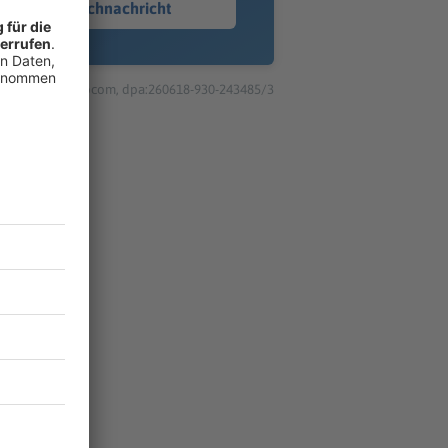
Sprachnachricht
© dpa-infocom, dpa:260618-930-243485/3