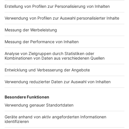
Impressum
Newsletter
Nutzungsbedingungen
Kontakt
Jobs
Studio-Hotline
Presse
Verkehrs-Hotline
Werben
Archiv
ANTENNE BAYERN GROUP
Stiftung ANTENNE BAYERN
hilft