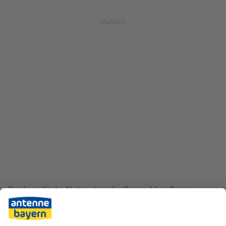
Der kanadische Nationalspieler Davies kämpft wie
Kollege Musiala nach einem Kreuzbandriss im
vergangenen Jahr um Spielpraxis und Form. Das Duo
muss im harten Wettkampfbetrieb Spielminuten sammeln.