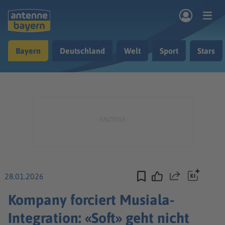
Zum Hauptinhalt springen
Bayern
Deutschland
Welt
Sport
Stars
rogramm
Musik & Radio
Podcasts
Nachrichten
Ratgeber
Kontakt
28.01.2026
Teilen
Kompany forciert Musiala-
Integration: «Soft» geht nicht