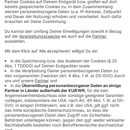
Sprachnachricht
© dpa-infocom, dpa:260128-930-610948/2
DAS KÖNNTE DICH AUCH INTERESSIEREN
Bayern