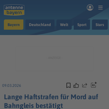
Zum Hauptinhalt springen
Bayern
Deutschland
Welt
Sport
Stars
rogramm
Musik & Radio
Podcasts
Nachrichten
Ratgeber
Kontakt
09.03.2026
Teilen
Lange Haftstrafen für Mord auf
Bahngleis bestätigt