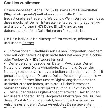
legten ihn auf ein Gleis und schlugen ihn bewusstlos.
Kurze Zeit später überrollte ein Güterzug den Mann.