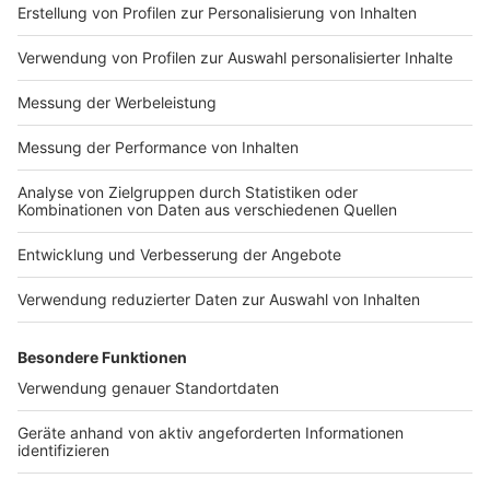
Impressum
Newsletter
Nutzungsbedingungen
Kontakt
Jobs
Studio-Hotline
Presse
Verkehrs-Hotline
Werben
Archiv
ANTENNE BAYERN GROUP
Stiftung ANTENNE BAYERN
hilft