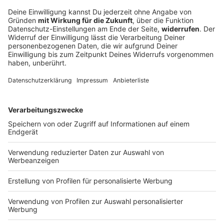
Fürth vor Saisonstart: Fingerzeig und Ansage
an den Ex
Beim Auftakt gegen St. Pauli trifft Fürth direkt auf Ex-
Kapitän Hrgota - und Coach Vogel hat eine besondere
Botschaft für ihn. Ganz grundsätzlich gibt es bei den
Franken schon ein klares Ziel.
DEINE GEMERKTEN ARTIKEL
Du hast dir noch keine Artikel gemerkt
Markiere sie hierfür mit einem