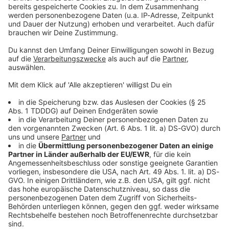
Sprachnachricht
© dpa-infocom, dpa:260309-930-790925/1
DAS KÖNNTE DICH AUCH INTERESSIEREN
Bayern