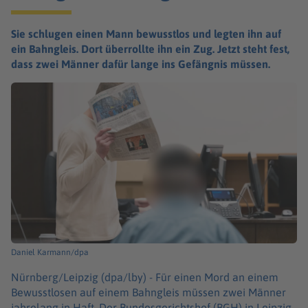
Sie schlugen einen Mann bewusstlos und legten ihn auf
ein Bahngleis. Dort überrollte ihn ein Zug. Jetzt steht fest,
dass zwei Männer dafür lange ins Gefängnis müssen.
Daniel Karmann/dpa
Nürnberg/Leipzig (dpa/lby) -
Für einen Mord an einem
Bewusstlosen auf einem Bahngleis müssen zwei Männer
jahrelang in Haft. Der Bundesgerichtshof (BGH) in Leipzig