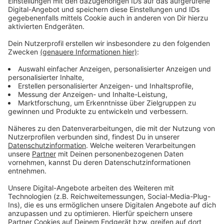
Immer auf dem Laufenden
bleiben!
Verpass' nichts mehr - mit unserem kostenlosen
ANTENNE BAYERN Newsletter. Ob Nachrichten,
Lifestyle oder unsere neuesten Aktionen - wir
informieren dich.
Zum Newsletter anmelden
Du möchtest uns etwas sagen?
Studio Hotline
Kontaktformular