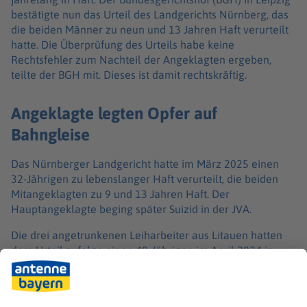
bestätigte nun das Urteil des Landgerichts Nürnberg, das
die beiden Männer zu neun und 13 Jahren Haft verurteilt
hatte. Die Überprüfung des Urteils habe keine
Rechtsfehler zum Nachteil der Angeklagten ergeben,
teilte der BGH mit. Dieses ist damit rechtskräftig.
Angeklagte legten Opfer auf
Bahngleise
Das Nürnberger Landgericht hatte im März 2025 einen
32-Jährigen zu lebenslanger Haft verurteilt, die beiden
Mitangeklagten zu 9 und 13 Jahren Haft. Der
Hauptangeklagte beging später Suizid in der JVA.
Die drei angetrunkenen Leiharbeiter aus Litauen hatten
dem Urteil zufolge einen 48-Jährigen im April 2024 in
einer Monteurunterkunft in Neumarkt in der Oberpfalz
nach einem Streit zu Boden geschlagen. Danach
schleppten sie ihn zu der nahe gelegenen Bahnstrecke,