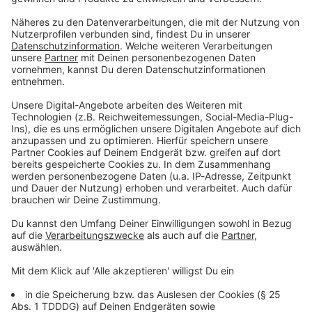
Du möchtest uns etwas sagen?
Studio Hotline
Kontaktformular
Sprachnachricht
© dpa-infocom, dpa:250807-930-884829/2
DAS KÖNNTE DICH AUCH INTERESSIEREN