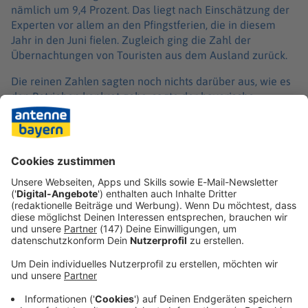
nämlich um 9,4 Prozent. Das liegt nach Einschätzung der
Experten vor allem an den Pfingstferien, die in diesem
Jahr in den Juni fielen. Zugleich ging die Zahl der
Übernachtungen von Touristen aus dem Ausland zurück.
Die reinen Zahlen sagten noch nichts darüber aus, wie es
den Betrieben konkret gehe, sagte der bayerische
Landesgeschäftsführer des Hotel- und
Gaststättenverbandes (Dehoga), Thomas Geppert. Die
Betriebe hätten enorme Kostensteigerungen zu
bewältigen. Deshalb setze man sehr auf die geplante
Absenkung der Mehrwertsteuer.