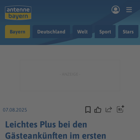
Zum Hauptinhalt springen
Bayern
Deutschland
Welt
Sport
Stars
rogramm
Musik & Radio
Podcasts
Nachrichten
Ratgeber
Kontakt
07.08.2025
Teilen
Leichtes Plus bei den
Gästeankünften im ersten