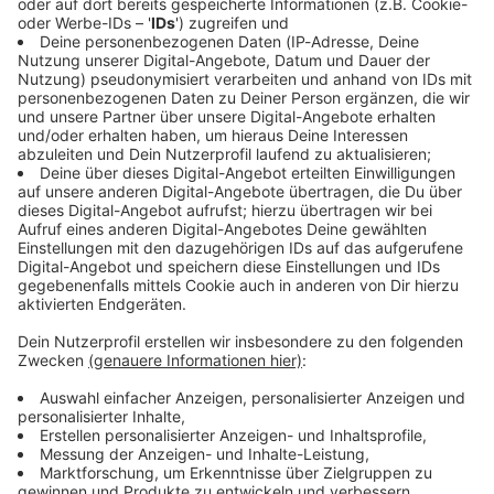
Immer auf dem Laufenden
bleiben!
Verpass' nichts mehr - mit unserem kostenlosen
ANTENNE BAYERN Newsletter. Ob Nachrichten,
Lifestyle oder unsere neuesten Aktionen - wir
informieren dich.
Zum Newsletter anmelden