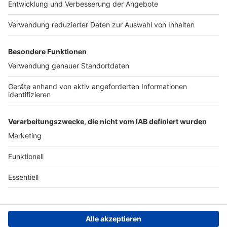
Presse
Verkehrs-Hotline
Werben
Archiv
ANTENNE BAYERN GROUP
Stiftung ANTENNE BAYERN
hilft
Teilnahmebedingungen
Grounding Page ANTENNE
BAYERN
Datenschutz­erklärung
Cookie- und Drittanbieter-
einstellungen