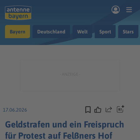
Zum Hauptinhalt springen
Bayern
Deutschland
Welt
Sport
Stars
rogramm
Musik & Radio
Podcasts
Nachrichten
Ratgeber
Kontakt
17.06.2026
Teilen
Geldstrafen und ein Freispruch
für Protest auf Felßners Hof