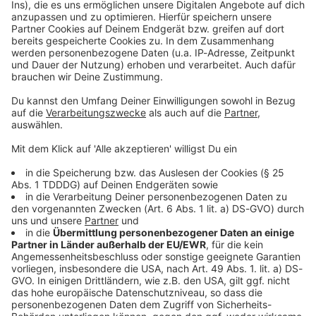
Kontaktformular
Sprachnachricht
© dpa-infocom, dpa:260617-930-236675/3
DAS KÖNNTE DICH AUCH INTERESSIEREN
Bayern