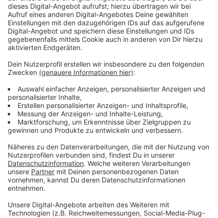
Immer auf dem Laufenden
bleiben!
Verpass' nichts mehr - mit unserem kostenlosen
ANTENNE BAYERN Newsletter. Ob Nachrichten,
Lifestyle oder unsere neuesten Aktionen - wir
informieren dich.
Zum Newsletter anmelden
Du möchtest uns etwas sagen?
Studio Hotline