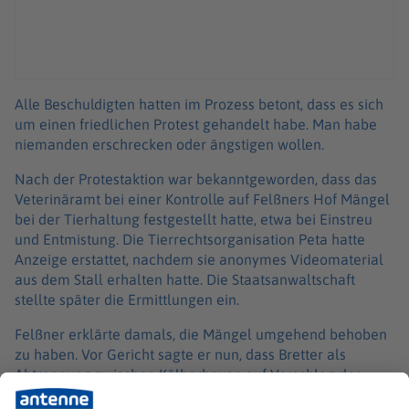
Alle Beschuldigten hatten im Prozess betont, dass es sich
um einen friedlichen Protest gehandelt habe. Man habe
niemanden erschrecken oder ängstigen wollen.
Nach der Protestaktion war bekanntgeworden, dass das
Veterinäramt bei einer Kontrolle auf Felßners Hof Mängel
bei der Tierhaltung festgestellt hatte, etwa bei Einstreu
und Entmistung. Die Tierrechtsorganisation Peta hatte
Anzeige erstattet, nachdem sie anonymes Videomaterial
aus dem Stall erhalten hatte. Die Staatsanwaltschaft
stellte später die Ermittlungen ein.
Felßner erklärte damals, die Mängel umgehend behoben
zu haben. Vor Gericht sagte er nun, dass Bretter als
Abtrennung zwischen Kälberboxen auf Vorschlag der
Behörde gegen Metallrohre ausgetauscht worden seien.