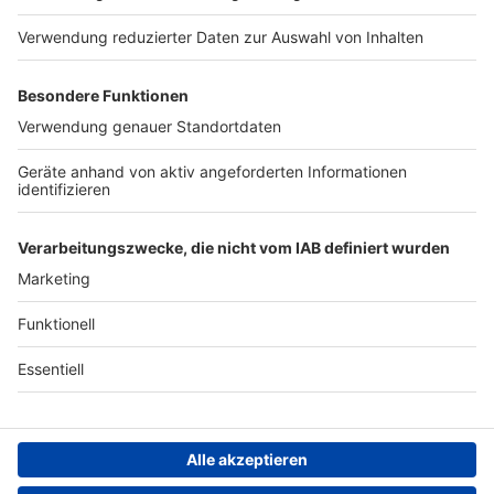
Presse
Verkehrs-Hotline
Werben
Archiv
ANTENNE BAYERN GROUP
Stiftung ANTENNE BAYERN
hilft
Teilnahmebedingungen
Grounding Page ANTENNE
BAYERN
Datenschutz­erklärung
Cookie- und Drittanbieter-
einstellungen
Persönliche Datenkontrolle