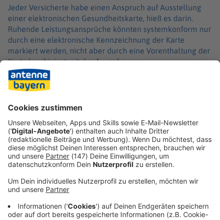
Jeder Versicherte habe einen Anspruch auf Ausstellung
einer elektronischen Gesundheitskarte, hieß es darin.
Ruhende Leistungsansprüche könnten systemkonform nur
durch eine elektronische Kennzeichnung der Karte
markiert werden, nicht aber durch eine Vorenthaltung der
Karte kombiniert mit der Ausgabe von
Berechtigungsscheinen. Zumal diese nicht für die
Inanspruchnahme von ärztlichen oder zahnärztlichen
Leistungen vorgesehen seien, sondern etwa für Heilmittel,
häusliche Krankenpflege oder Haushaltshilfen. Das Urteil
ist noch nicht rechtskräftig.