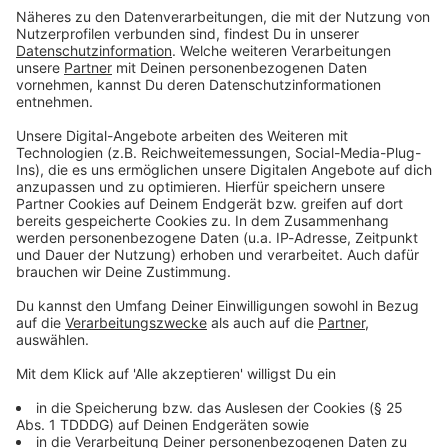
Du möchtest uns etwas sagen?
Studio Hotline
Kontaktformular
Sprachnachricht
© dpa-infocom, dpa:260617-930-236559/2
DAS KÖNNTE DICH AUCH INTERESSIEREN
Bayern