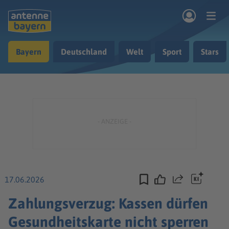
Zum Hauptinhalt springen
Bayern
Deutschland
Welt
Sport
Stars
rogramm
Musik & Radio
Podcasts
Nachrichten
Ratgeber
Kontakt
17.06.2026
Teilen
Zahlungsverzug: Kassen dürfen
Gesundheitskarte nicht sperren