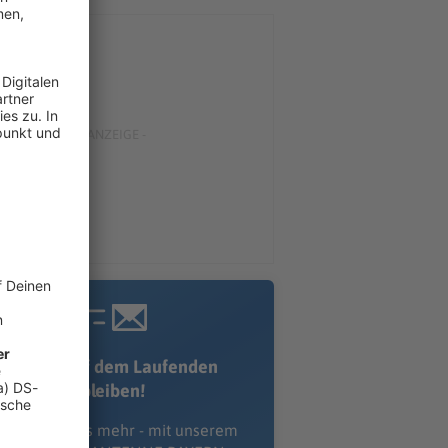
Immer auf dem Laufenden
bleiben!
erpass' nichts mehr - mit unserem