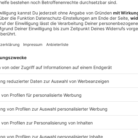
Ne
od