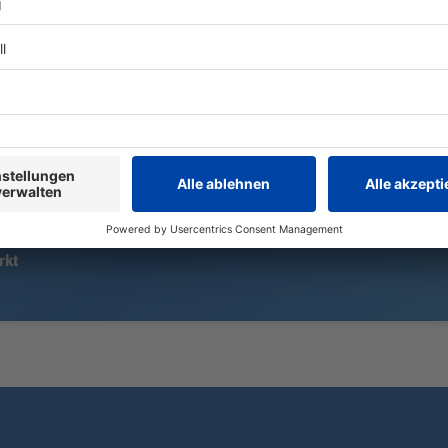
Ein Tabellenziel hat der 1. FC
Der Apnoeta
Nürnberg öffentlich nicht
Marinković w
ausgegeben. Geht es nach Trainer-
einen neuen
Urgestein Friedhelm Funkel, führt
aufstellen. W
der Weg von Miroslav Klose und
völliger Dun
den Franken ganz nach oben.
bar Druck 85
rkt