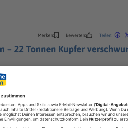
Merken:
Bewerten:
Teilen:
n – 22 Tonnen Kupfer verschwu
 nach der Tat in Baden-Württemberg wieder auf - doch die wertvo