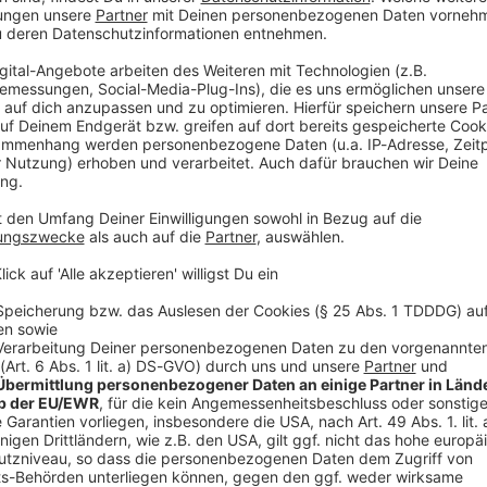
olle Ladung. Wie die Polizei mitteilte, fehlten von
Kupfer bis auf einen kleinen Rest jede Spur.
informiert, dass der Lkw samt Anhänger bereits seit
eim (Landkreis Heidenheim) ungünstig abgestellt sei.
gen Ermittlungen davon aus, dass die unbekannten
ch dem Diebstahl in der Nacht vom 22. auf den 23.
res Fahrzeug umgeladen haben.
r von einem Parkplatz an der Illerzeller Straße in
sten Morgen habe der zuständige Fahrer das Fehlen
Firmenleitung Anzeige erstattete. Der entstandene
elligen Betrag geschätzt.
V