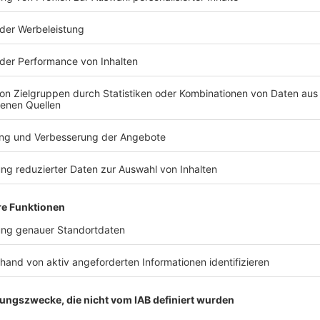
TERESSIEREN
Bayern
Bayern
Funkel schwärmt von
Freier Fall 
Klose: «Wahnsinnig gute
Apnoetauch
Arbeit»
Rekord bre