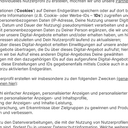
Diebstahl eines kompletten Lastwagens in Vöhringen
g im benachbarten Baden-Württemberg wieder