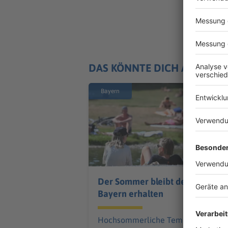
DAS KÖNNTE DICH AUCH IN
Bayern
Der Sommer bleibt den
Bayern erhalten
Hochsommerliche Temperaturen