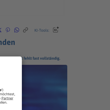
KI-Tools:
nden
lle Fracht fehlt fast vollständig.