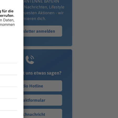
kostenlosen ANTENNE BAYERN
wsletter. Ob Nachrichten, Lifestyle
er unsere neuesten Aktionen - wir
informieren dich.
Zum Newsletter anmelden
Du möchtest uns etwas sagen?
Studio Hotline
Kontaktformular
Sprachnachricht