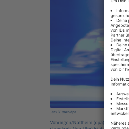
Jens Büttner/dpa
Vöhringen/Nattheim (dpa) -
Nach dem 
(Landkreis Neu-Ulm) ist das Fahrzeu