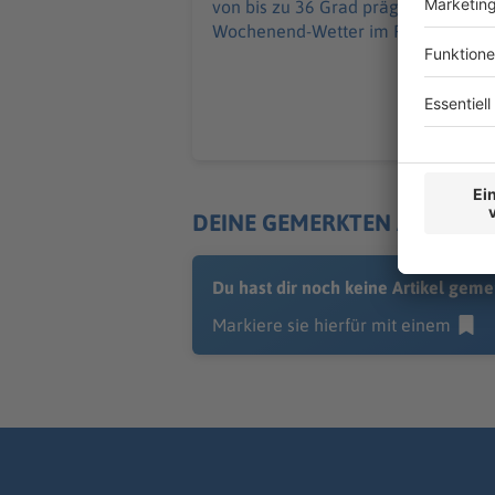
von bis zu 36 Grad prägen das
Wochenend-Wetter im Freistaat.
DEINE GEMERKTEN ARTIKEL
Du hast dir noch keine Artikel geme
Markiere sie hierfür mit einem