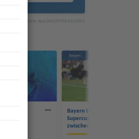
© dpa-infocom, dpa:260129-930-615329/1
Bayern
in die Tiefe:
Bayern blickt schon auf
er will
Supercup - «Messer
chen
zwischen Zähnen»