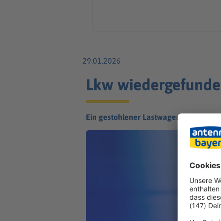
29.01.2026
Lkw wiedergefunde
Ein gestohlener Lastwagen taucht Tage