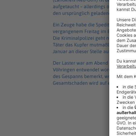
aufgetaucht – allerdings ohne die wertv
den ursprünglich geladenen 22 Tonnen 
Ein Zeuge habe die Spedition darüber 
vergangenem Freitag im Bereich Natth
Die Kriminalpolizei geht nach bisheri
Täter das Kupfer mutmaßlich direkt na
Januar an dieser Stelle auf ein ande
Der Laster war am Abend des 22. Janua
Vöhringen entwendet worden. Am näch
des Gespanns bemerkt, woraufhin die 
Gesamtschaden wird auf einen sechsst