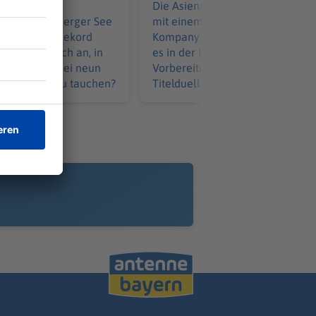
ucher Minja
Die Asienreise des FC Bayern ge
ill im Starnberger See
mit einem Testspielsieg zu Ende
 deutschen Rekord
Kompany ist beeindruckt. Jetzt g
ie fühlt es sich an, in
es in der Heimat mit der
kelheit und bei neun
Vorbereitung weiter. Das erste
 Meter tief zu tauchen?
Titelduell naht allmählich.