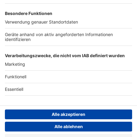
Werben
Archiv
ANTENNE BAYERN GROUP
Stiftung ANTENNE BAYERN
hilft
Teilnahmebedingungen
Grounding Page ANTENNE
BAYERN
Datenschutz­erklärung
Cookie- und Drittanbieter-
einstellungen
Persönliche Datenkontrolle