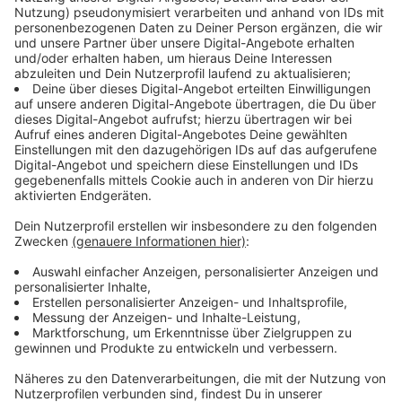
Immer auf dem Laufenden
bleiben!
Verpass' nichts mehr - mit unserem kostenlosen
ANTENNE BAYERN Newsletter. Ob Nachrichten,
Lifestyle oder unsere neuesten Aktionen - wir
informieren dich.
Zum Newsletter anmelden