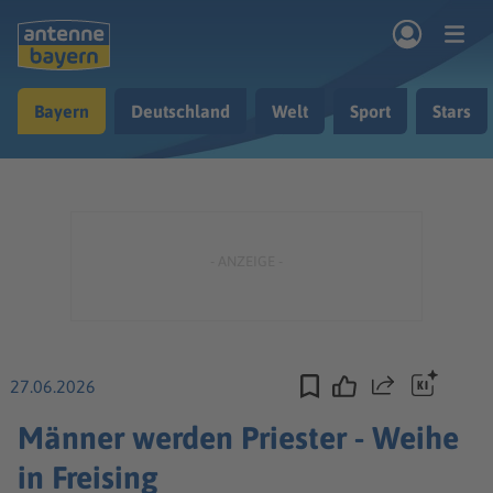
Zum Hauptinhalt springen
Bayern
Deutschland
Welt
Sport
Stars
rogramm
Musik & Radio
Podcasts
Nachrichten
Ratgeber
Kontakt
27.06.2026
Teilen
Männer werden Priester - Weihe
in Freising