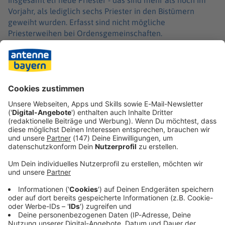
insgesamt elf neue Priester - das sind mehr als noch im
Vorjahr, als lediglich sechs Priester in den Bistümern
geweiht wurden. Erfasst sind nicht mögliche
Priesterweihen bei Ordensgemeinschaften.
Die Zahl der Neupriester sinkt bundesweit seit Jahren
rapide. Laut Statistik der Deutschen Bischofskonferenz
(DBK) feierten die Diözesen im Jahr 1962 noch 557
Priesterweihen. 2008 sank die Zahl erstmals unter 100.
2025 waren es bundesweit gerade einmal 25.