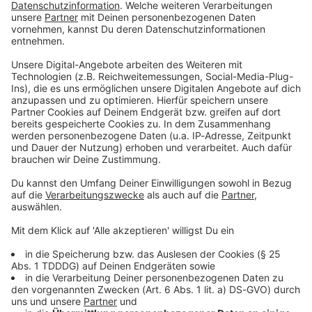
Du möchtest uns etwas sagen?
Studio Hotline
Kontaktformular
Sprachnachricht
© dpa-infocom, dpa:260627-930-294093/1
DAS KÖNNTE DICH AUCH INTERESSIEREN
Bayern