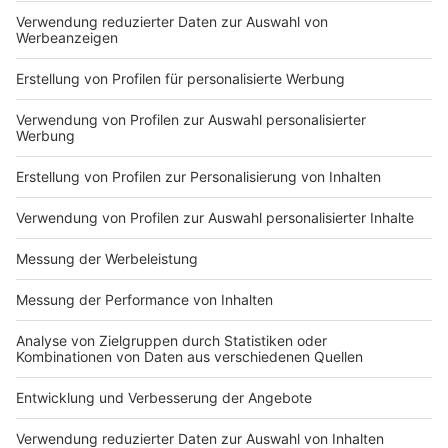
Du hast dir noch keine Artikel gemerkt
Markiere sie hierfür mit einem
Impressum
Newsletter
Nutzungsbedingungen
Kontakt
Jobs
Studio-Hotline
Presse
Verkehrs-Hotline