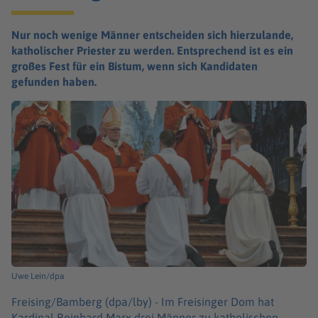
Nur noch wenige Männer entscheiden sich hierzulande,
katholischer Priester zu werden. Entsprechend ist es ein
großes Fest für ein Bistum, wenn sich Kandidaten
gefunden haben.
Uwe Lein/dpa
Freising/Bamberg (dpa/lby) -
Im Freisinger Dom hat
Kardinal Reinhard Marx drei Männer zu katholischen