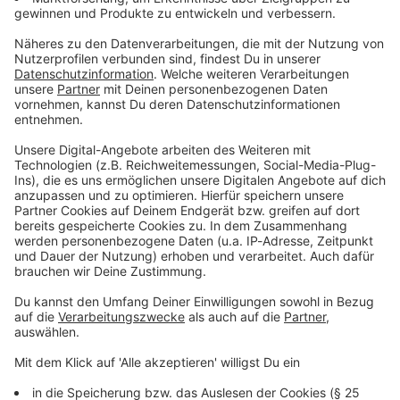
Du möchtest uns etwas sagen?
Studio Hotline
Kontaktformular
Sprachnachricht
© dpa-infocom, dpa:250821-930-936631/1
DAS KÖNNTE DICH AUCH INTERESSIEREN