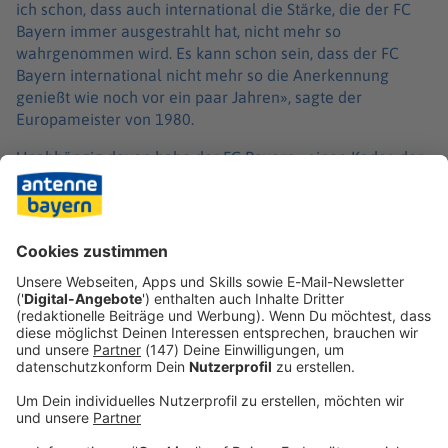
ich schon, dass auch international die Stärke, die der FC
Bayern immer ausgestrahlt hat, nicht mehr so
wahrgenommen wird. Es kann schon sein, dass der FC
Bayern international nicht mehr so die Anerkennung
genießt wie noch vor ein paar Jahren», sagte der
Europameister von 1980.
Unabhängig davon habe der FC Bayern «einen Kader, der
wieder deutscher Meister werden wird», prophezeite
Magath. Für die Bundesliga sei die Mannschaft «immer
noch zu gut». Auch international gehöre der Verein
«immer noch zu den besten europäischen Teams. Und
diesen Status wird er auch in dieser Saison behalten.»