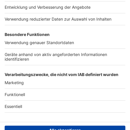
Presse
Verkehrs-Hotline
Werben
Archiv
ANTENNE BAYERN GROUP
Stiftung ANTENNE BAYERN
hilft
Teilnahmebedingungen
Grounding Page ANTENNE
BAYERN
Datenschutz­erklärung
Cookie- und Drittanbieter-
einstellungen