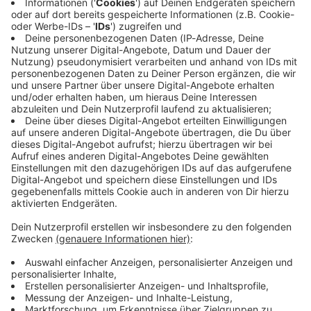
Immer auf dem Laufenden
bleiben!
Verpass' nichts mehr - mit unserem kostenlosen
ANTENNE BAYERN Newsletter. Ob Nachrichten,
Lifestyle oder unsere neuesten Aktionen - wir
informieren dich.
Zum Newsletter anmelden