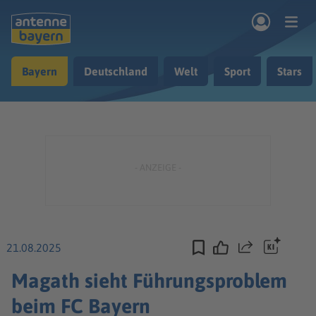
Zum Hauptinhalt springen
Bayern
Deutschland
Welt
Sport
Stars
rogramm
Musik & Radio
Podcasts
Nachrichten
Ratgeber
Kontakt
21.08.2025
Teilen
Magath sieht Führungsproblem
beim FC Bayern