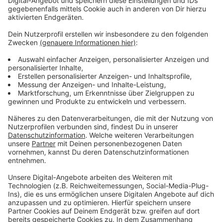
bleiben!
Verpass' nichts mehr - mit unserem kostenlosen
ANTENNE BAYERN Newsletter. Ob Nachrichten,
Lifestyle oder unsere neuesten Aktionen - wir
informieren dich.
Zum Newsletter anmelden
Du möchtest uns etwas sagen?
Studio Hotline
Kontaktformular