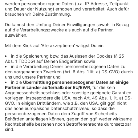
Sprachnachricht
© dpa-infocom, dpa:260624-930-274916/1
DAS KÖNNTE DICH AUCH INTERESSIEREN
Bayern