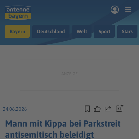
Zum Hauptinhalt springen
Bayern
Deutschland
Welt
Sport
Stars
rogramm
Musik & Radio
Podcasts
Nachrichten
Ratgeber
Kontakt
24.06.2026
Teilen
Mann mit Kippa bei Parkstreit
antisemitisch beleidigt