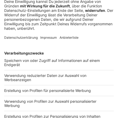
Rauch im Maschinenraum - Zug mit 500
Fahrgästen evakuiert
Rauch und Schmorgeruch aus der Lok: Ein
Regionalzug mit Hunderten Fahrgästen muss in
Oberbayern gestoppt und evakuiert werden. Was
steckte hinter dem Zwischenfall?
DEINE GEMERKTEN ARTIKEL
Du hast dir noch keine Artikel gemerkt
Markiere sie hierfür mit einem