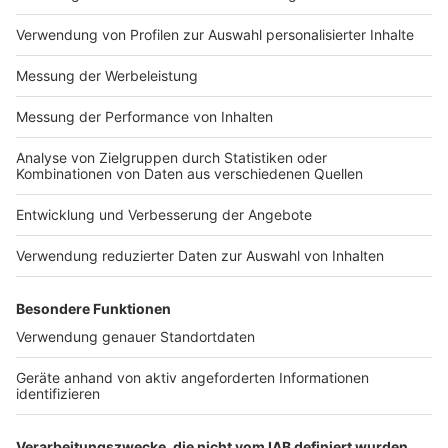
Impressum
Newsletter
Nutzungsbedingungen
Kontakt
Jobs
Studio-Hotline
Presse
Verkehrs-Hotline
Werben
Archiv
ANTENNE BAYERN GROUP
Stiftung ANTENNE BAYERN
hilft