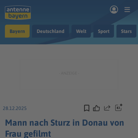
Zum Hauptinhalt springen
Bayern
Deutschland
Welt
Sport
Stars
rogramm
Musik & Radio
Podcasts
Nachrichten
Ratgeber
Kontakt
28.12.2025
Teilen
Mann nach Sturz in Donau von
Frau gefilmt