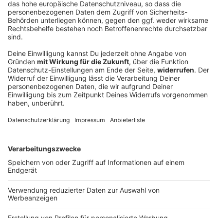
85 Meter tief – Apnoetaucher verpasst
trotzdem knapp Rekord
Der Münchner Apnoetaucher Minja Marinković taucht
mit einem Atemzug auf 85 Meter – doch der Rekord
bleibt knapp unerreicht. Warum der Versuch nicht
zählt und wie der Spitzensportler damit umgeht.
DEINE GEMERKTEN ARTIKEL
Du hast dir noch keine Artikel gemerkt
Markiere sie hierfür mit einem