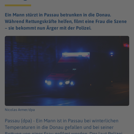
Ein Mann stürzt in Passau betrunken in die Donau.
Während Rettungskräfte helfen, filmt eine Frau die Szene
– sie bekommt nun Ärger mit der Polizei.
Nicolas Armer/dpa
Passau (dpa) -
Ein Mann ist in Passau bei winterlichen
Temperaturen in die Donau gefallen und bei seiner
Rettung von einer Frau gefilmt worden. Der laut Polizei