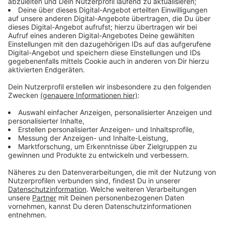
Immer auf dem Laufenden
bleiben!
Verpass' nichts mehr - mit unserem kostenlosen
ANTENNE BAYERN Newsletter. Ob Nachrichten,
Lifestyle oder unsere neuesten Aktionen - wir
informieren dich.
Zum Newsletter anmelden
Du möchtest uns etwas sagen?
Studio Hotline