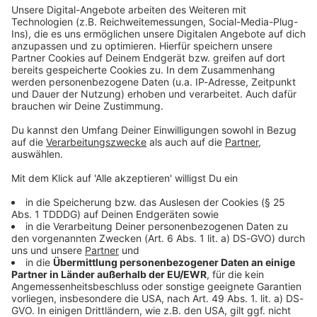
Kontaktformular
Sprachnachricht
© dpa-infocom, dpa:251228-930-473281/1
DAS KÖNNTE DICH AUCH INTERESSIEREN
Bayern