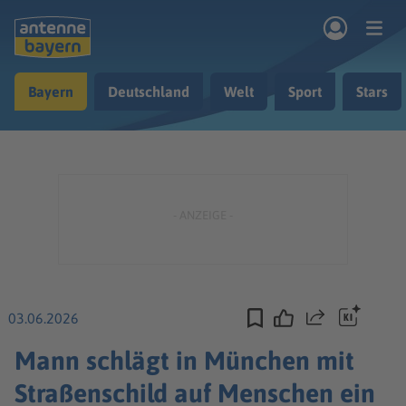
Zum Hauptinhalt springen
Bayern
Deutschland
Welt
Sport
Stars
rogramm
Musik & Radio
Podcasts
Nachrichten
Ratgeber
Kontakt
03.06.2026
Teilen
Mann schlägt in München mit
Straßenschild auf Menschen ein