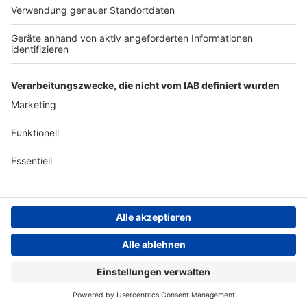
ANTENNE BAYERN GROUP
Stiftung ANTENNE BAYERN
hilft
Teilnahmebedingungen
Grounding Page ANTENNE
BAYERN
Datenschutz­erklärung
Cookie- und Drittanbieter-
einstellungen
Persönliche Datenkontrolle
ANTENNE BAYERN Live
The Weeknd – Dancing In The Flames