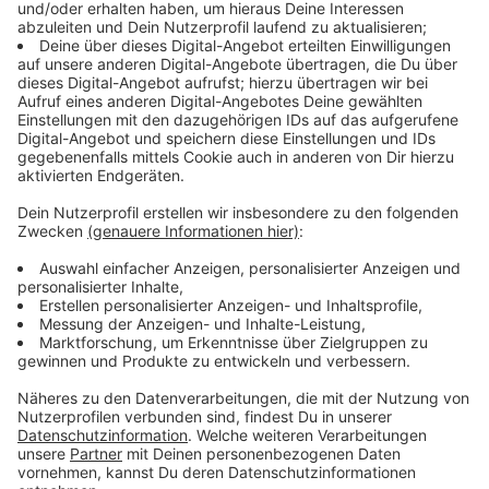
Immer auf dem Laufenden
bleiben!
Verpass' nichts mehr - mit unserem kostenlosen
ANTENNE BAYERN Newsletter. Ob Nachrichten,
Lifestyle oder unsere neuesten Aktionen - wir
informieren dich.
Zum Newsletter anmelden
Du möchtest uns etwas sagen?