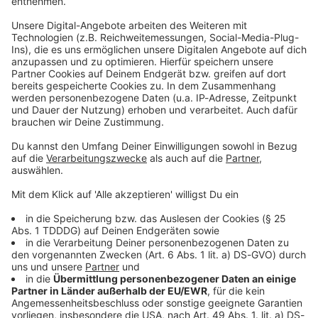
Studio Hotline
Kontaktformular
Sprachnachricht
© dpa-infocom, dpa:260603-930-167197/2
DAS KÖNNTE DICH AUCH INTERESSIEREN
Bayern