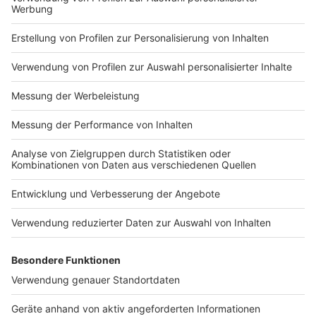
Impressum
Newsletter
Nutzungsbedingungen
Kontakt
Jobs
Studio-Hotline
Presse
Verkehrs-Hotline
Werben
Archiv
ANTENNE BAYERN GROUP