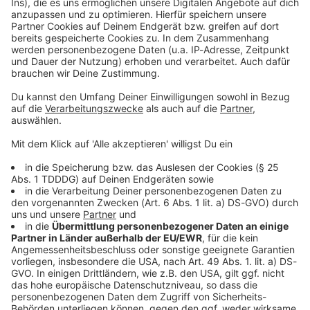
Kontaktformular
Sprachnachricht
© dpa-infocom, dpa:260626-930-292214/1
DAS KÖNNTE DICH AUCH INTERESSIEREN
Bayern