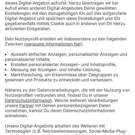
Immer auf dem Laufenden
bleiben!
Verpass' nichts mehr - mit unserem kostenlosen
ANTENNE BAYERN Newsletter. Ob Nachrichten,
Lifestyle oder unsere neuesten Aktionen - wir
informieren dich.
Zum Newsletter anmelden
Du möchtest uns etwas sagen?
Studio Hotline