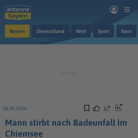
Zum Hauptinhalt springen
Bayern
Deutschland
Welt
Sport
Stars
rogramm
Musik & Radio
Podcasts
Nachrichten
Ratgeber
Kontakt
26.06.2026
Teilen
Mann stirbt nach Badeunfall im
Chiemsee