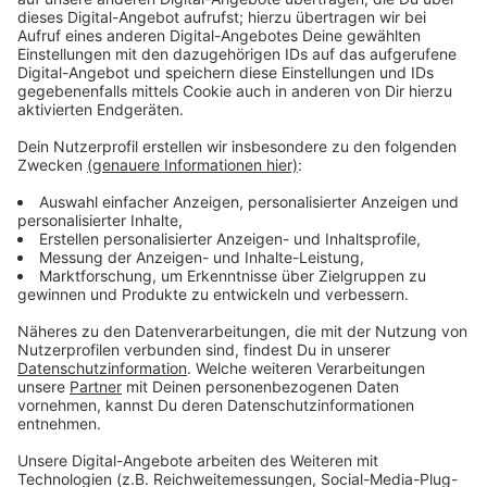
Immer auf dem Laufenden
bleiben!
Verpass' nichts mehr - mit unserem kostenlosen
ANTENNE BAYERN Newsletter. Ob Nachrichten,
Lifestyle oder unsere neuesten Aktionen - wir
informieren dich.
Zum Newsletter anmelden
Du möchtest uns etwas sagen?
Studio Hotline