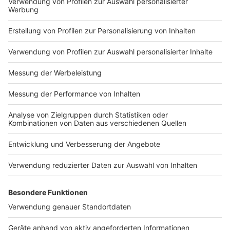
Impressum
Newsletter
Nutzungsbedingungen
Kontakt
Jobs
Studio-Hotline
Presse
Verkehrs-Hotline
Werben
Archiv
ANTENNE BAYERN GROUP