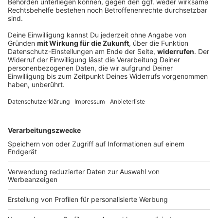
Mann flieht mit getuntem E-Scooter vor
Polizeikontrolle
Ein Mann fährt auf einem E-Scooter verdächtig
schnell an der Polizei vorbei. Als die Beamten ihn
verfolgen, versucht er sie abzuschütteln. Dann hilft
ein Passant der Polizei.
DEINE GEMERKTEN ARTIKEL
Du hast dir noch keine Artikel gemerkt
Markiere sie hierfür mit einem