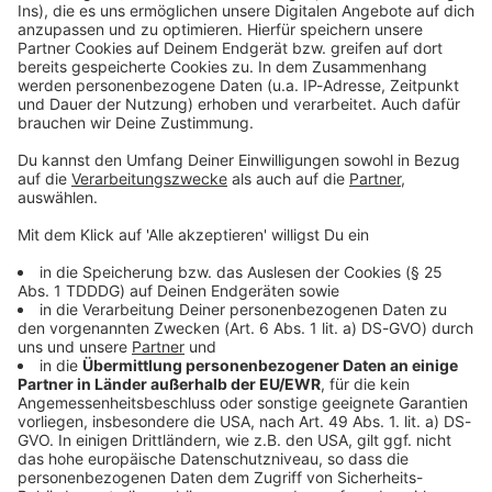
Kontaktformular
Sprachnachricht
© dpa-infocom, dpa:260627-930-296052/1
DAS KÖNNTE DICH AUCH INTERESSIEREN
Bayern