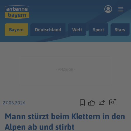
Zum Hauptinhalt springen
Bayern
Deutschland
Welt
Sport
Stars
rogramm
Musik & Radio
Podcasts
Nachrichten
Ratgeber
Kontakt
27.06.2026
Teilen
Mann stürzt beim Klettern in den
Alpen ab und stirbt