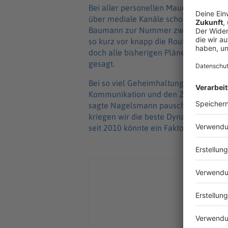
Bei aller personellen Mauertaktik des
über mediale Kanäle schon publik. D
Baumann zur Nummer zwei - muss nur
so kurz vor knapp die Routine des 40-
doch alle bisherigen Pläne zur Makul
gesagt.
Bei so viel Geheimhaltung rätseln Exp
Kommunikation und den Zeitstrahl der 
sagte Nagelsmann pauschal zu seinem 
kriegen wir die beste Dynamik hin?» N
seit 2010 könnte ein Faktor sein.