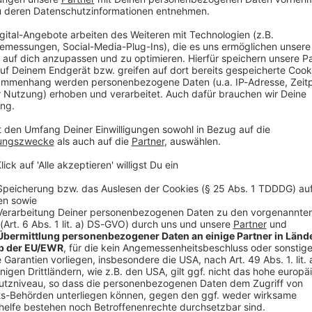
V
Ne
od
ominierung
stag an», sagte der Bundestrainer selbst. Und
 wichtiger. Denn: Nicht wer spielt, sondern wie
nte Nagelsmann. Es werde sicherlich «kein Clown» und
r nach Chicago sitzen. «Wir müssen als Team besser
nnschaftsgeist nochmals hervor.