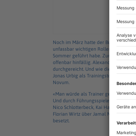
Noch im März hatte der Bundestrainer 
unfassbar wichtigen Rollengespräche n
Sommer geführt habe. Zumindest das, 
offenbar hinfällig. Alexander Nübel wi
durchgereicht. Und wie die «Bild»-Zei
Jonas Urbig als Trainingstorhüter nom
Novum.
«Man würde als Trainer gerne 50 Spie
Und durch Führungsspieler-Garantien f
Nico Schlotterbeck, Kai Havertz oder 
Florian Wirtz über Jamal Musiala bis A
besetzt.