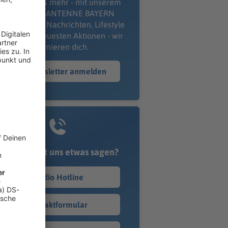
erpass' nichts mehr - mit unserem
kostenlosen ANTENNE BAYERN
wsletter. Ob Nachrichten, Lifestyle
er unsere neuesten Aktionen - wir
informieren dich.
Zum Newsletter anmelden
Du möchtest uns etwas sagen?
Studio Hotline
Kontaktformular