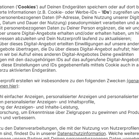
Traum für die nicht einmal halb so alten Teenager
Julian Nagelsmann am Donnerstag (13.00 Uhr) seinen
ets für das XXL-Turnier in den USA, Kanada und
 der Spekulationen vorbei.
auswahl des Bundestrainers werden aber sicher
er Futsal-Halle des Frankfurter DFB-Campus
en, wer alles mit muss», sagte Nagelsmann bei
um Neuer-Thema dominierten Auftritt im
ährigen der Wirbel kurz vor der Kaderbekanntgabe
oder Clubkreisen oder einfach als personelle
ungen sind fester Bestandteil dieser Zeitspanne.
nsationen fokussierten Branche muss auch
jeder wissen, auf wen er beim Projekt Titelsehnsucht
USA vom 11. Juni bis 19. Juli setzt - und auf wen