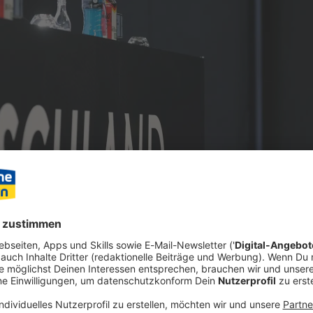
it um das spektakuläre Comeback von Rekordtorwart