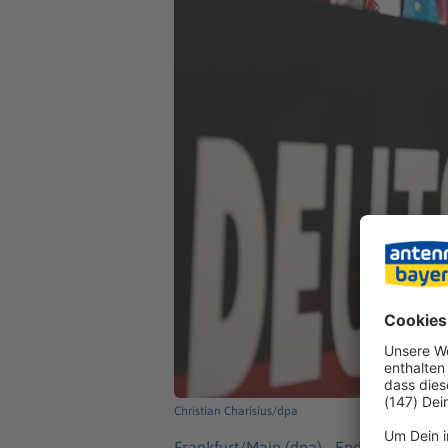
Christian Charisius/dpa
Frankfurt/Main (dpa) -
Endlich Klarhe