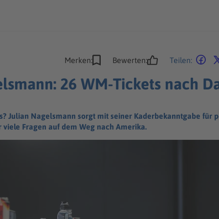
Merken:
Bewerten:
Teilen:
elsmann: 26 WM-Tickets nach D
 Julian Nagelsmann sorgt mit seiner Kaderbekanntgabe für pe
r viele Fragen auf dem Weg nach Amerika.