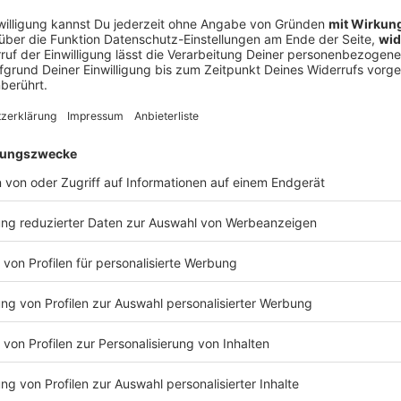
 Bundestrainers sind viele Entscheidungen zumindest
as Neuer-Comeback - samt Degradierung von Oliver
 noch bestätigt werden. Und begründet. Denn warum
Jährigen zwei Jahre nach seinem DFB-Rücktritt jetzt
atur machen, hat Nagelsmann eben noch nicht
erten wie Fans seit Tagen über die interne
Reaktivierung. «Es ist ein sehr komplexes Thema»,
Kader-Findungsprozess. Die Frage für ihn: «Wie
euers Strahlkraft bei seinem dann fünften WM-Turnier