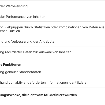
unmissverständlich postuliert, dass er seine
icht für Aufgaben im Frühjahr, sondern für den
was für Baumann als damalige Nummer eins galt, ist
rd wohl in der Hierarchie auf den dritten Platz
tung und Sky berichten, soll Neuers Bayern-Backup
iniert werden. Vier Torhüter. Das wäre ein WM-
ler mitnehmen», sagte Nagelsmann. 26 dürfen es sein.
ür Profis wie beispielsweise Kapitän Joshua Kimmich,
David Raum und den fixen Leistungsträgern von
leksandar Pavlovic sind viele Plätze ohnehin schon