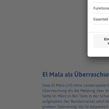
El Mala als Überrasch
Dass El Mala (19) ohne Länderspielerf
Überraschung als die Meldung über die
hatte im März in den Tests in der Schw
aufgespielt. Der Bundestrainer setzt
großem Tatendrang. Als fix kolportier