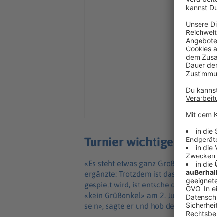
Turnier wichtiger als N
«Es steht etwas ganz Großes am Donner
ergänzte: Trotzdem ist das Turnier viel
gespielt wird, ist entscheidend, beto
«kein Grüßonkel» am 2. Juni im Fliege
sein», sagte er und hob den Faktor Ma