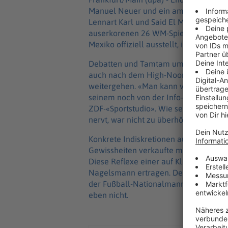
Manuel Neuer und ein amerikanischer 
Lennart Karl und Said El Mala: Wenn 
auserkorenen 26 WM-Spielern die Tick
Mexiko offiziell ausstellt, ist die Zeit
Debatten und Tamtam um die Personal
auch nach dem High-Noon-Termin in d
weitergehen. «Man kann viel diskutier
seinem noch von der Info-Blockade z
ZDF-«Sportstudio». Wie sehr den 38-J
nervt, war nicht zu überhören.
Konkrete Indiskretionen aus Berater- 
Gewissheiten verkaufte mediale Vermut
Diese Reflexe einer auf Klicks und Se
Nagelsmann ertragen. Denn jetzt will 
der Fußball-Nationalmannschaft in den 
eben nicht.