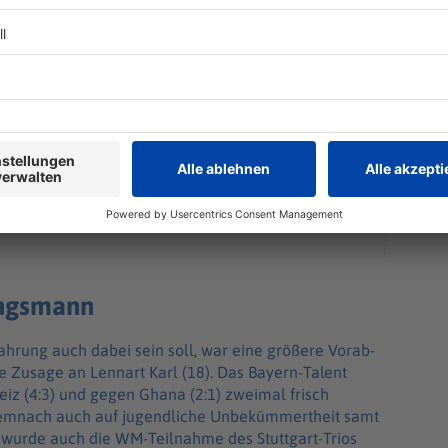
ungsmann
ahrung auch dabei sein soll, war eine größere Vorab-
 Zusage an Lennart Karl (18). Das Bayern-Talent
eiz (4:3) und gegen Ghana (2:1) zweimal frisch
 demnach auch auf jugendliche Unbekümmertheit samt
t wurde auch die WM-Teilnahme des Stuttgart-Trios