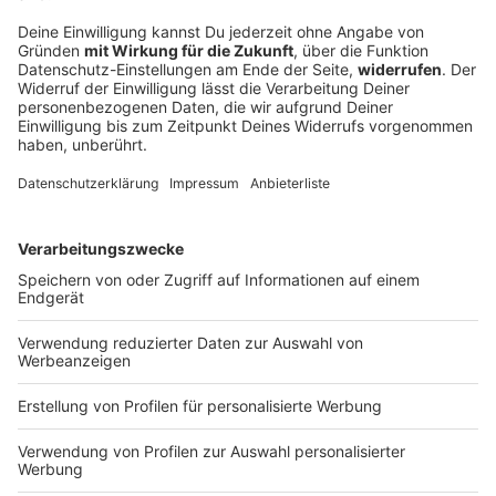
Freier Fall in die Tiefe: Apnoetaucher will
Rekord brechen
Der Apnoetaucher Minja Marinković will im
Starnberger See einen neuen deutschen Rekord
aufstellen. Wie fühlt es sich an, in völliger Dunkelheit
und bei neun bar Druck 85 Meter tief zu tauchen?
DEINE GEMERKTEN ARTIKEL
Du hast dir noch keine Artikel gemerkt
Markiere sie hierfür mit einem