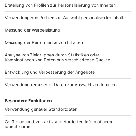
Impressum
Newsletter
Nutzungsbedingungen
Kontakt
Jobs
Studio-Hotline
Presse
Verkehrs-Hotline
Werben
Archiv
ANTENNE BAYERN GROUP
Stiftung ANTENNE BAYERN
hilft