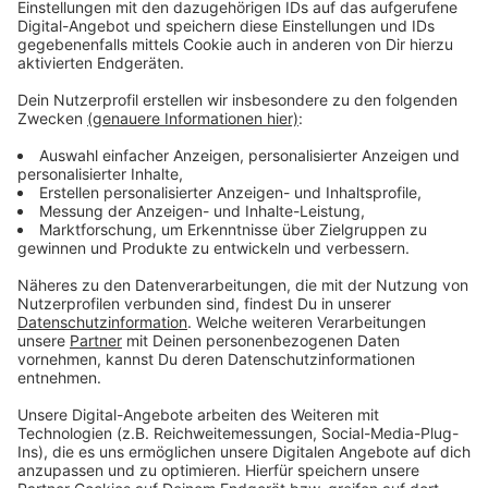
Immer auf dem Laufenden
bleiben!
Verpass' nichts mehr - mit unserem kostenlosen
ANTENNE BAYERN Newsletter. Ob Nachrichten,
Lifestyle oder unsere neuesten Aktionen - wir
informieren dich.
Zum Newsletter anmelden
Du möchtest uns etwas sagen?
Studio Hotline
Kontaktformular