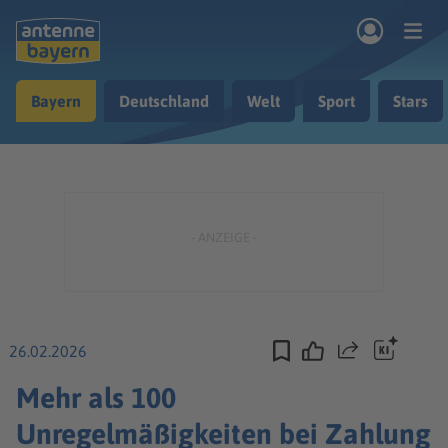
Zum Hauptinhalt springen
Bayern
Deutschland
Welt
Sport
Stars
rogramm
Musik & Radio
Podcasts
Nachrichten
Ratgeber
Kontakt
26.02.2026
Teilen
Mehr als 100
Unregelmäßigkeiten bei Zahlung