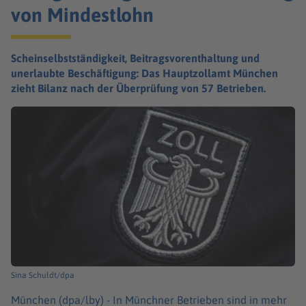
von Mindestlohn
Scheinselbstständigkeit, Beitragsvorenthaltung und
unerlaubte Beschäftigung: Das Hauptzollamt München
zieht Bilanz nach der Überprüfung von 57 Betrieben.
Sina Schuldt/dpa
München (dpa/lby) -
In Münchner Betrieben sind in mehr