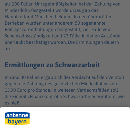
als 100 Fällen Unregelmäßigkeiten bei der Zahlung von
Mindestlohn festgestellt worden. Das gab das
Hauptzollamt München bekannt. In den überprüften
Betrieben wurden unter anderem 50 sogenannte
Beitragsvorenthaltungen festgestellt, vier Fälle von
Scheinselbstständigkeit und 23 Fälle, in denen Ausländer
unerlaubt beschäftigt wurden. Die Ermittlungen dauern
an.
Ermittlungen zu Schwarzarbeit
In rund 30 Fällen ergab sich der Verdacht auf den Verstoß
gegen die Zahlung des gesetzlichen Mindestlohns von
13,90 Euro pro Stunde. In weiteren Verdachtsfällen soll
die Einheit «Finanzkontrolle Schwarzarbeit» ermitteln, wie
es hieß.
Insgesamt wurden 57 Betriebe überprüft und etwa 150
Personen zu ihren Beschäftigungsverhältnissen befragt. Es
handelte sich demnach um Friseure und Betriebe aus dem