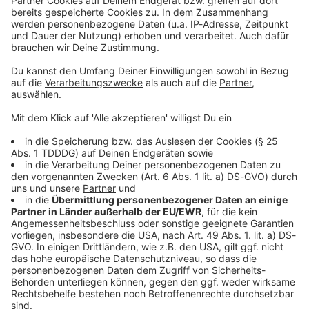
Sprachnachricht
© dpa-infocom, dpa:260226-930-737380/1
DAS KÖNNTE DICH AUCH INTERESSIEREN
Bayern