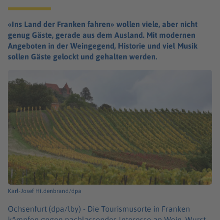
«Ins Land der Franken fahren» wollen viele, aber nicht
genug Gäste, gerade aus dem Ausland. Mit modernen
Angeboten in der Weingegend, Historie und viel Musik
sollen Gäste gelockt und gehalten werden.
Karl-Josef Hildenbrand/dpa
Ochsenfurt (dpa/lby) -
Die Tourismusorte in Franken
kämpfen gegen nachlassendes Interesse an Wein, Wurst