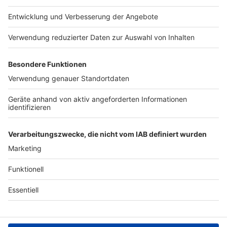
Jobs
Studio-Hotline
Presse
Verkehrs-Hotline
Werben
Archiv
ANTENNE BAYERN GROUP
Stiftung ANTENNE BAYERN
hilft
Teilnahmebedingungen
Grounding Page ANTENNE
BAYERN
Datenschutz­erklärung
Cookie- und Drittanbieter-
einstellungen