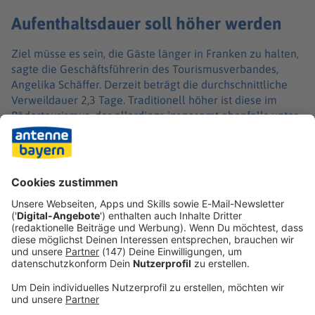
Aufenthaltsdauer soll höher werden
Ziel müsse es sein, die Gäste länger in Franken zu halten,
sagte die Geschäftsführerin des Tourismusverbandes,
Angelika Schäffer. Derzeit beträgt die durchschnittliche
Verweildauer 2,3 Tage. Traditionell höher ist diese im
Bädertourismus, der allerdings insgesamt ebenfalls unter
Druck stehe. Die Zahl der Gästeankünfte ging in den
fränkischen Kurbädern wie Bad Kissingen oder Bad
Staffelstein im vergangenen Jahr um 0,6 Prozent auf
804.190 zurück, die Zahl der Übernachtungen stieg
dagegen auf 4,12 Millionen.