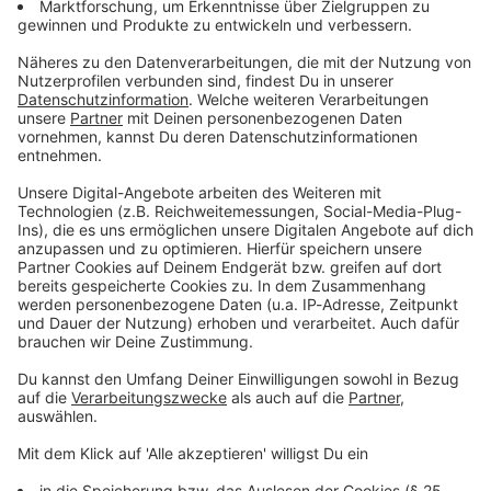
Du möchtest uns etwas sagen?
Studio Hotline
Kontaktformular
Sprachnachricht
© dpa-infocom, dpa:260209-930-663251/1
DAS KÖNNTE DICH AUCH INTERESSIEREN