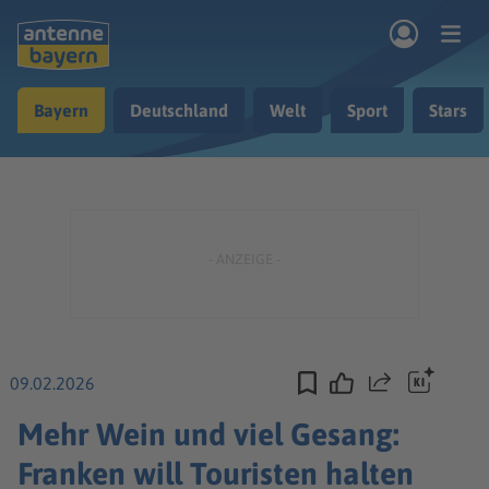
Zum Hauptinhalt springen
Bayern
Deutschland
Welt
Sport
Stars
rogramm
Musik & Radio
Podcasts
Nachrichten
Ratgeber
Kontakt
09.02.2026
Teilen
Mehr Wein und viel Gesang:
Franken will Touristen halten