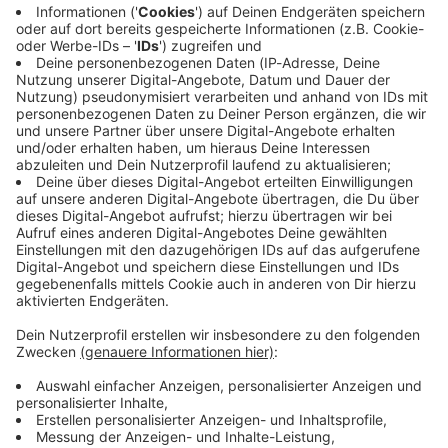
Immer auf dem Laufenden
bleiben!
Verpass' nichts mehr - mit unserem kostenlosen
ANTENNE BAYERN Newsletter. Ob Nachrichten,
Lifestyle oder unsere neuesten Aktionen - wir
informieren dich.
Zum Newsletter anmelden