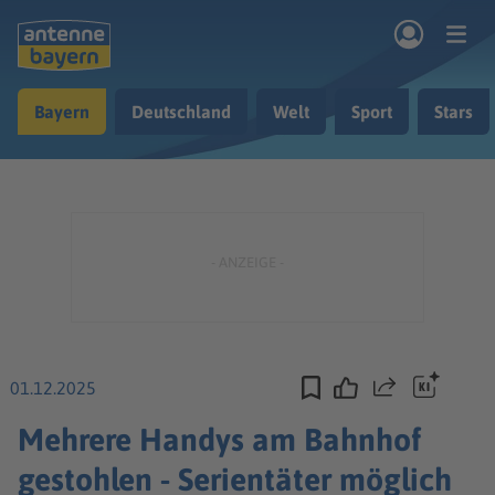
Zum Hauptinhalt springen
Bayern
Deutschland
Welt
Sport
Stars
rogramm
Musik & Radio
Podcasts
Nachrichten
Ratgeber
Kontakt
01.12.2025
Teilen
Mehrere Handys am Bahnhof
gestohlen - Serientäter möglich