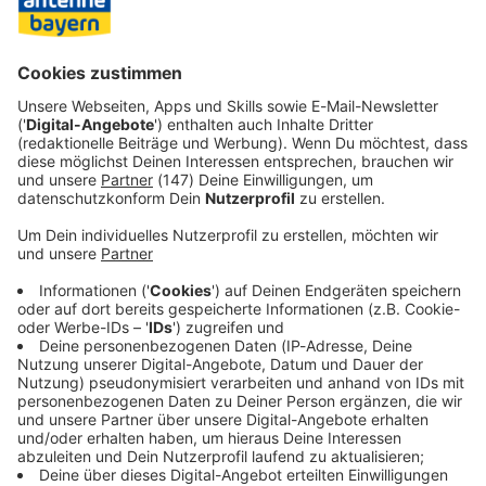
Der 29-Jährige erlitt demnach Schürfwunden im Gesicht,
am Knie und am Arm sowie eine aufgeplatzte Lippe und
wurde in einer Klinik versorgt. Die Polizei suchte nach
Zeugen zu den Vorfällen.