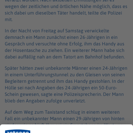
wegen der zeitlichen und örtlichen Nähe möglich, dass es
sich dabei um dieselben Täter handelt, teilte die Polizei
mit.
In der Nacht von Freitag auf Samstag verwickelte
demnach ein Mann zunächst einen 26-Jährigen in ein
Gespräch und versuchte ohne Erfolg, ihm das Handy aus
der Hosentasche zu ziehen. Ein weiterer Mann habe sich
dabei auffällig nah an dem Tatort am Bahnhof befunden.
Später hätten zwei unbekannte Männer einen 24-Jährigen
in einem Unterführungstunnel zu den Gleisen von seinen
Begleitern getrennt und ihm das Handy gestohlen. In der
Hülle sei nach Angaben des 24-Jährigen ein 50-Euro-
Schein gewesen, sagte eine Polizeisprecherin. Der Mann
blieb den Angaben zufolge unverletzt.
Auf dem Weg zum Taxistand schlug in einem weiteren
Fall ein unbekannter Mann einen 29-Jährigen von hinten
nieder, wie es hieß. Ihm sei ein Smartphone im Wert von
etwa 550 Euro aus der Hosentasche entwendet worden.