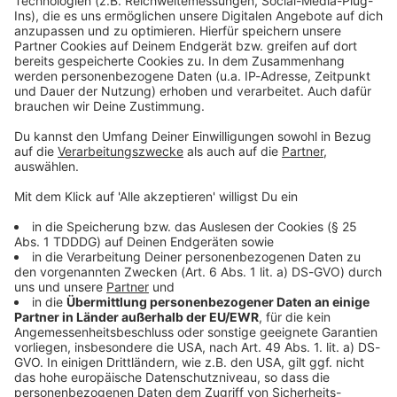
Kontaktformular
Sprachnachricht
© dpa-infocom, dpa:251201-930-364173/1
DAS KÖNNTE DICH AUCH INTERESSIEREN
Bayern