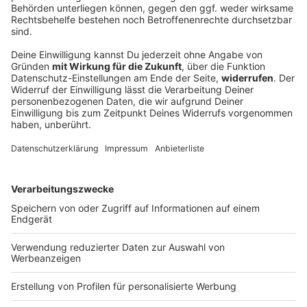
25-Jähriger streamt Reanimation auf Social
Media
Mit einem Atemalkohol von mehr als 3,5 Promille
stürzt ein Mann in Würzburg von der Brücke – die
Rettung wird von einem Zuschauer live gestreamt.
Der Betrunkene bekommt einen Krampfanfall.
DEINE GEMERKTEN ARTIKEL
Du hast dir noch keine Artikel gemerkt
Markiere sie hierfür mit einem