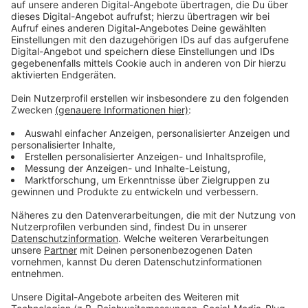
Immer auf dem Laufenden
bleiben!
Verpass' nichts mehr - mit unserem kostenlosen
ANTENNE BAYERN Newsletter. Ob Nachrichten,
Lifestyle oder unsere neuesten Aktionen - wir
informieren dich.
Zum Newsletter anmelden
Du möchtest uns etwas sagen?
Studio Hotline