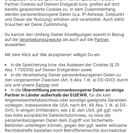
Sprachnachricht
© dpa-infocom, dpa:260516-930-88192/2
DAS KÖNNTE DICH AUCH INTERESSIEREN
Bayern