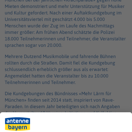
Mieten demonstriert und mehr Unterstützung für Musiker
und Kultur gefordert. Nach einer Auftaktkundgebung im
Universitätsviertel mit geschätzt 4.000 bis 5.000
Menschen wurde der Zug im Laufe des Nachmittags
immer größer: Am frühen Abend schätzte die Polizei
18.000 Teilnehmerinnen und Teilnehmer, die Veranstalter
sprachen sogar von 20.000.
Mehrere Dutzend Musikmobile und fahrende Bühnen
rollten durch die Straßen. Damit fiel die Kundgebung
schlussendlich erheblich größer aus als erwartet:
Angemeldet hatten die Veranstalter bis zu 10.000
Teilnehmerinnen und Teilnehmer.
Die Kundgebungen des Bündnisses «Mehr Lärm für
München» finden seit 2014 statt, inspiriert von Rave-
Paraden. In diesem Jahr beteiligten sich nach Angaben
der Veranstalter 60 Vereine, Initiativen und Kollektive.
Abgesehen vom Protest gegen horrende Mieten und
Gentrifizierung in der Landeshauptstadt fordert das