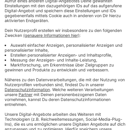
bleiben!
Verpass' nichts mehr - mit unserem kostenlosen
ANTENNE BAYERN Newsletter. Ob Nachrichten,
Lifestyle oder unsere neuesten Aktionen - wir
informieren dich.
Zum Newsletter anmelden
Du möchtest uns etwas sagen?
Studio Hotline
Kontaktformular