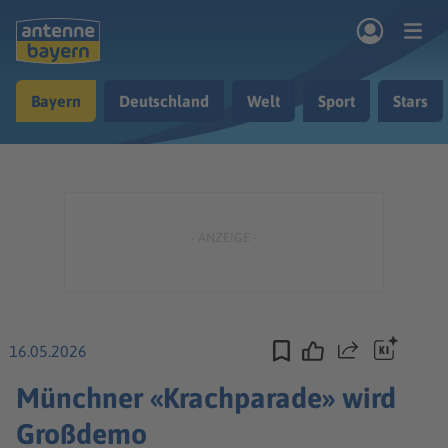
Zum Hauptinhalt springen
Bayern
Deutschland
Welt
Sport
Stars
rogramm
Musik & Radio
Podcasts
Nachrichten
Ratgeber
Kontakt
16.05.2026
Teilen
Münchner «Krachparade» wird
Großdemo