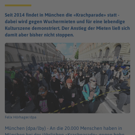
Seit 2014 findet in München die «Krachparade» statt -
dabei wird gegen Wuchermieten und für eine lebendige
Kulturszene demonstriert. Der Anstieg der Mieten ließ sich
damit aber bisher nicht stoppen.
Felix Hörhager/dpa
München (dpa/lby) -
An die 20.000 Menschen haben in
München bei der jährlichen «Krachparade» gegen hohe