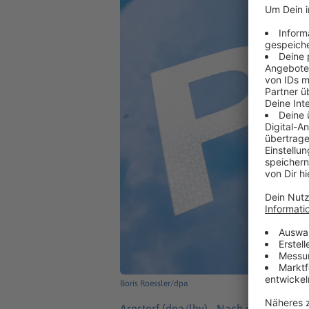
Boris Roessler/dpa
Arnstorf (dpa/lby) -
Nach einem mutmaß