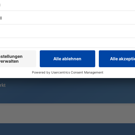
Ein Tabellenziel hat der 1. FC
Der Apnoeta
Nürnberg öffentlich nicht
Marinković w
ausgegeben. Geht es nach Trainer-
einen neuen
Urgestein Friedhelm Funkel, führt
aufstellen. W
der Weg von Miroslav Klose und
völliger Dun
den Franken ganz nach oben.
bar Druck 85
rkt