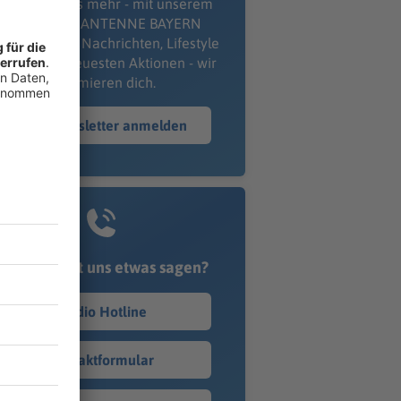
erpass' nichts mehr - mit unserem
kostenlosen ANTENNE BAYERN
wsletter. Ob Nachrichten, Lifestyle
er unsere neuesten Aktionen - wir
informieren dich.
Zum Newsletter anmelden
Du möchtest uns etwas sagen?
Studio Hotline
Kontaktformular