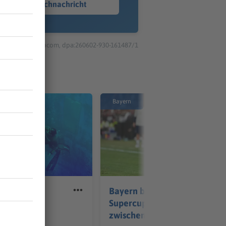
Sprachnachricht
© dpa-infocom, dpa:260602-930-161487/1
Bayern
in die Tiefe:
Bayern blickt schon auf
er will
Supercup - «Messer
chen
zwischen Zähnen»