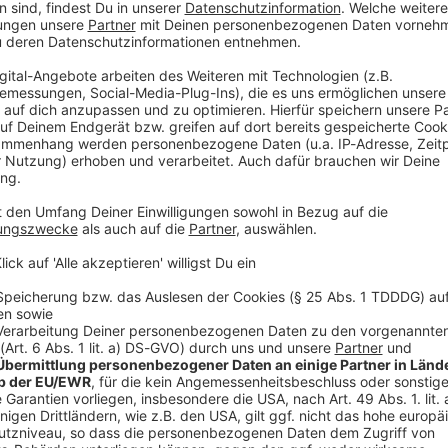
dächtigen festgenommen. Nach bisherigen
gendliche versucht haben, Lebensmittel aus dem Markt
arauf ansprach, habe er die Flucht ergreifen wollen,
n mit. Die Angestellte stellte sich ihm daraufhin in
und mit einem Messer bedroht haben. Nach Angaben
ner Stichbewegung in Richtung der Mitarbeiterin.
eßend mit einem Fahrrad. Im Rahmen der Fahndung,
t war, nahmen die Einsatzkräfte den Jugendlichen
rgaben, war auch das Fahrrad zuvor gestohlen
nun wegen des Verdachts eines versuchten
.