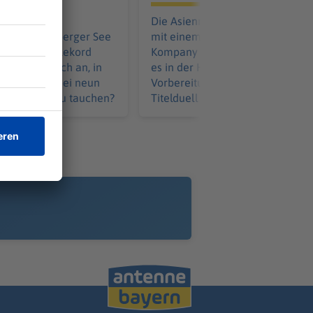
ucher Minja
Die Asienreise des FC Bayern ge
ill im Starnberger See
mit einem Testspielsieg zu Ende
 deutschen Rekord
Kompany ist beeindruckt. Jetzt g
ie fühlt es sich an, in
es in der Heimat mit der
kelheit und bei neun
Vorbereitung weiter. Das erste
 Meter tief zu tauchen?
Titelduell naht allmählich.