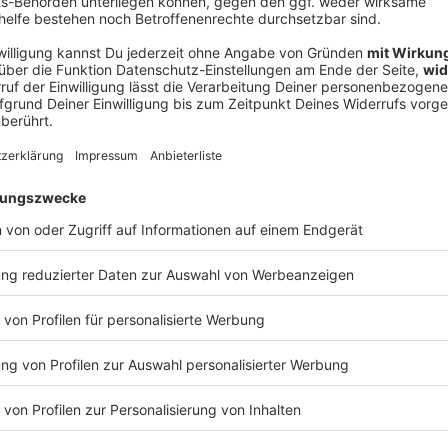
V
Ne
od