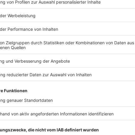
TERESSIEREN
Bayern
Bayern
Funkel schwärmt von
Freier Fall 
Klose: «Wahnsinnig gute
Apnoetauch
Arbeit»
Rekord bre