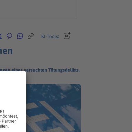
KI-Tools:
men
egen eines versuchten Tötungsdelikts.