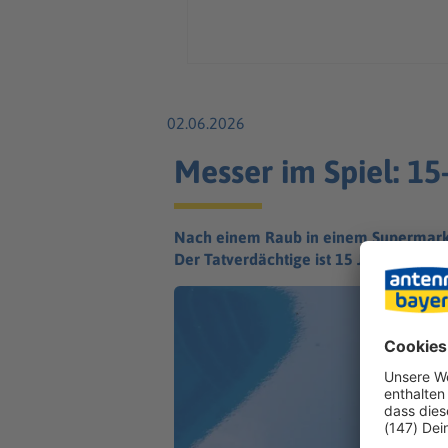
02.06.2026
Messer im Spiel: 1
Nach einem Raub in einem Supermarkt i
Der Tatverdächtige ist 15 Jahre alt.