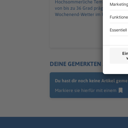
Hochsommerliche Temperaturen
von bis zu 36 Grad prägen das
Wochenend-Wetter im Freistaat.
DEINE GEMERKTEN ARTIKEL
Du hast dir noch keine Artikel geme
Markiere sie hierfür mit einem