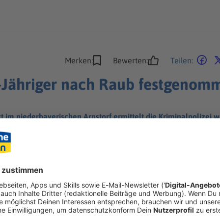
Merken:
Bewerten:
Teilen:
5-Jähriger nach Raub festgenom
m niederbayerischen Arnstorf ermittelt die Kriminalpolizei w