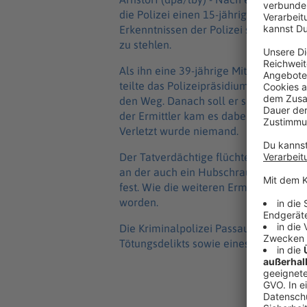
die Polizei einen 15-jährigen Tatver
Erkenntnissen der Polizei soll der Ju
zu stehlen.
Als ihn eine 39-jährige Mitarbeiterin d
teilte das Polizeipräsidium Niederbayer
den Weg. Danach soll er sie verbal 
der Ermittler kam es dabei auch zu ei
Verletzt wurde niemand.
Der Tatverdächtige flüchtete anschli
an der auch ein Hubschrauber beteilig
fest. Wie die weiteren Ermittlungen e
worden.
Die Kriminalpolizei Passau ermittelt 
Tötungsdelikts sowie eines Raubdelikts