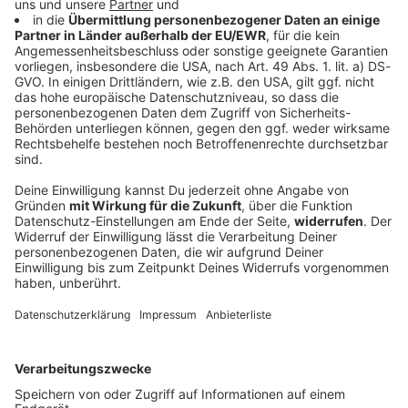
Blackout stoppt Apnoetaucher kurz vor
Tiefenrekord
Kurz vor dem Ziel wird er ohnmächtig: Apnoetaucher
Minja Marinković taucht mit einem Atemzug auf 85
Meter – doch der Rekord bleibt unerreicht. Warum der
Versuch nicht zählt und wie er damit umgeht.
DEINE GEMERKTEN ARTIKEL