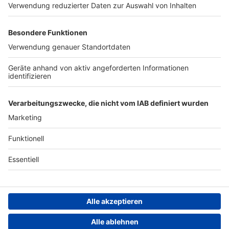
Werben
Archiv
ANTENNE BAYERN GROUP
Stiftung ANTENNE BAYERN
hilft
Teilnahmebedingungen
Grounding Page ANTENNE
BAYERN
Datenschutz­erklärung
Cookie- und Drittanbieter-
einstellungen
Persönliche Datenkontrolle