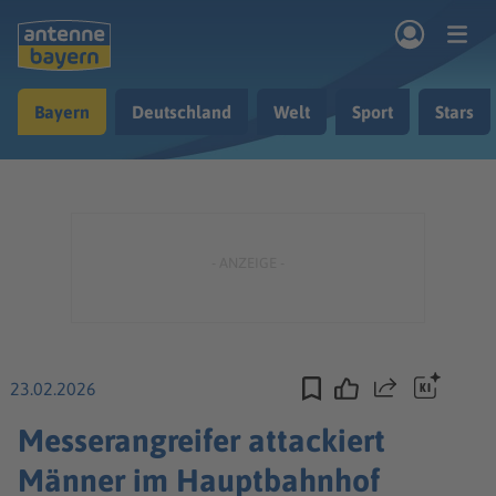
Zum Hauptinhalt springen
Bayern
Deutschland
Welt
Sport
Stars
rogramm
Musik & Radio
Podcasts
Nachrichten
Ratgeber
Kontakt
23.02.2026
Teilen
Messerangreifer attackiert
Männer im Hauptbahnhof