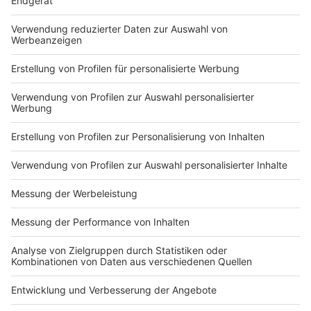
Du hast dir noch keine Artikel gemerkt
Markiere sie hierfür mit einem
Impressum
Newsletter
Nutzungsbedingungen
Kontakt
Jobs
Studio-Hotline
Presse
Verkehrs-Hotline