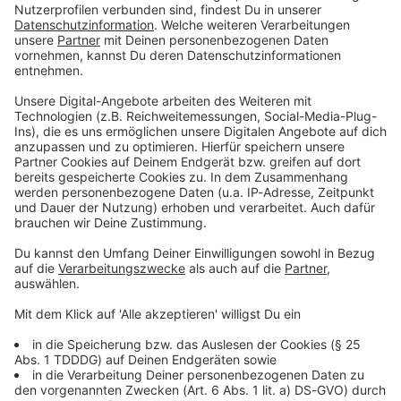
Du möchtest uns etwas sagen?
Studio Hotline
Kontaktformular
Sprachnachricht
© dpa-infocom, dpa:260223-930-722838/3
DAS KÖNNTE DICH AUCH INTERESSIEREN
Bayern