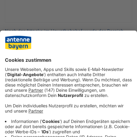
Nach der Attacke im Hauptbahnhof wurde der Bereich
weiträumig abgesperrt. Neben Spuren werden nun auch
die Videoaufzeichnungen gesichert. Zudem soll eine
Durchsuchung der Wohnung des 35-Jährigen erfolgen. Ob
der Mann gezielt Anhänger der Zeugen Jehovas
verletzten wollte, war zunächst unklar.