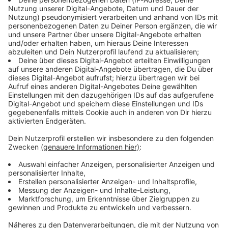
Immer auf dem Laufenden
bleiben!
Verpass' nichts mehr - mit unserem kostenlosen
ANTENNE BAYERN Newsletter. Ob Nachrichten,
Lifestyle oder unsere neuesten Aktionen - wir
informieren dich.
Zum Newsletter anmelden