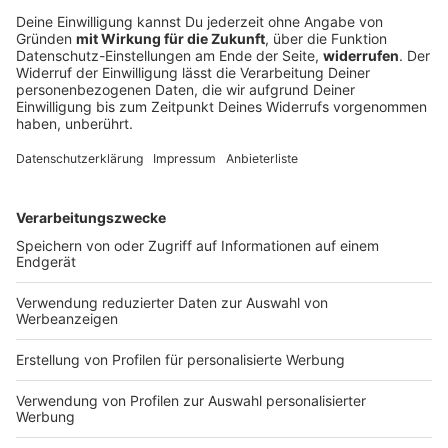
Schweinestall brennt – alle 1.600 Schweine
tot
Feueralarm im Landkreis Aichach-Friedberg: Ein Stall
mit Schweinen brennt. Die Tiere können nicht mehr
gerettet werden.
DEINE GEMERKTEN ARTIKEL
Du hast dir noch keine Artikel gemerkt
Markiere sie hierfür mit einem