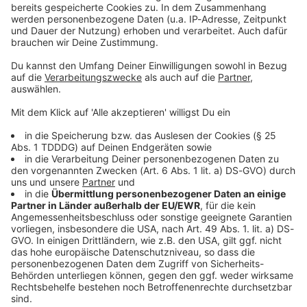
Kontaktformular
Sprachnachricht
© dpa-infocom, dpa:260210-930-669129/1
DAS KÖNNTE DICH AUCH INTERESSIEREN
Bayern