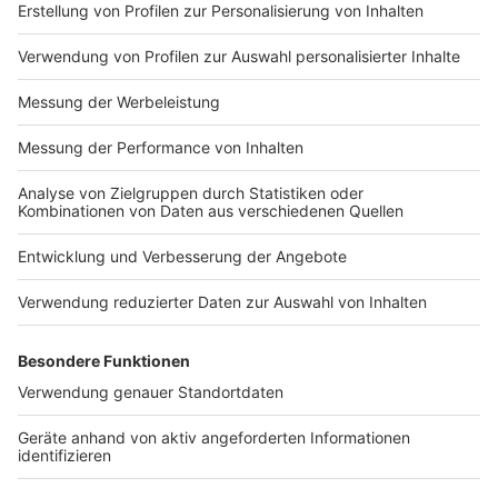
Impressum
Newsletter
Nutzungsbedingungen
Kontakt
Jobs
Studio-Hotline
Presse
Verkehrs-Hotline
Werben
Archiv
ANTENNE BAYERN GROUP
Stiftung ANTENNE BAYERN
hilft