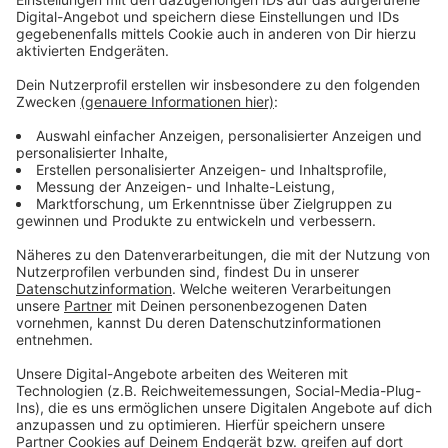
Immer auf dem Laufenden
bleiben!
Verpass' nichts mehr - mit unserem kostenlosen
ANTENNE BAYERN Newsletter. Ob Nachrichten,
Lifestyle oder unsere neuesten Aktionen - wir
informieren dich.
Zum Newsletter anmelden
Du möchtest uns etwas sagen?
Studio Hotline