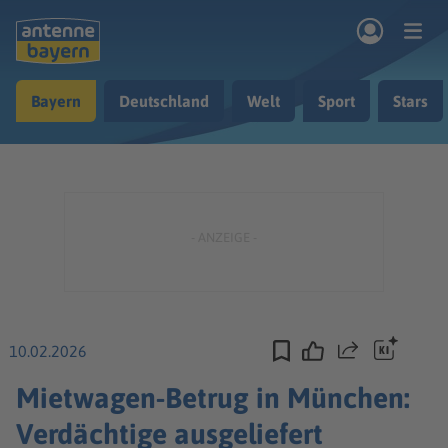
Zum Hauptinhalt springen
Bayern
Deutschland
Welt
Sport
Stars
rogramm
Musik & Radio
Podcasts
Nachrichten
Ratgeber
Kontakt
10.02.2026
Teilen
Mietwagen-Betrug in München:
Verdächtige ausgeliefert