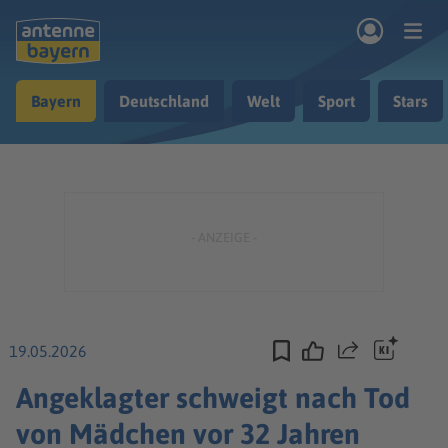
Zum Hauptinhalt springen
Bayern
Deutschland
Welt
Sport
Stars
rogramm
Musik & Radio
Podcasts
Nachrichten
Ratgeber
Kontakt
19.05.2026
Teilen
Angeklagter schweigt nach Tod
von Mädchen vor 32 Jahren