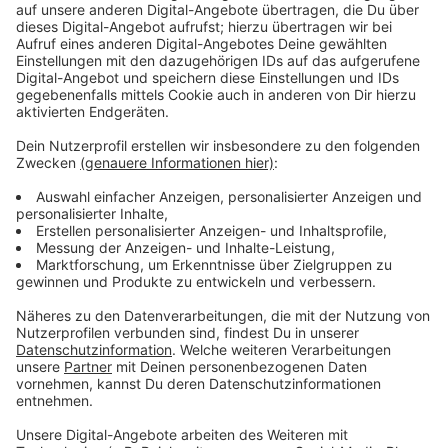
Immer auf dem Laufenden
bleiben!
Verpass' nichts mehr - mit unserem kostenlosen
ANTENNE BAYERN Newsletter. Ob Nachrichten,
Lifestyle oder unsere neuesten Aktionen - wir
informieren dich.
Zum Newsletter anmelden
Du möchtest uns etwas sagen?
Studio Hotline