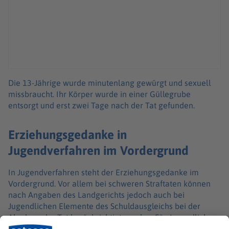
Die 13-Jährige wurde minutenlang gewürgt und sexuell
missbraucht. Ihr Körper wurde in einer Güllegrube
entsorgt und erst zwei Tage nach der Tat gefunden.
Erziehungsgedanke in
Jugendverfahren im Vordergrund
In Jugendverfahren steht der Erziehungsgedanke im
Vordergrund. Vor allem bei schweren Straftaten können
nach Angaben des Landgerichts jedoch auch bei
Jugendlichen Elemente des Schuldausgleichs bei der
Ahndung der Tat berücksichtigt werden. Für Jugendliche
beträgt bei Mord das Höchstmaß der Jugendstrafe zehn