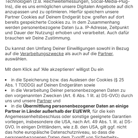
Kontaktformular
Sprachnachricht
© dpa-infocom, dpa:260518-930-92957/3
DAS KÖNNTE DICH AUCH INTERESSIEREN
Bayern