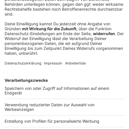
Erneut Ermittlungen gegen Aiwangers Ex-
Lehrer
Vor drei Jahren rüttelte die Flugblattaffäre um Hubert
Aiwanger die bayerische Landespolitik heftig
durcheinander. Viele haben das schon wieder
vergessen. Nicht so die Staatsanwaltschaft
Regensburg.
DEINE GEMERKTEN ARTIKEL
Du hast dir noch keine Artikel gemerkt
Markiere sie hierfür mit einem