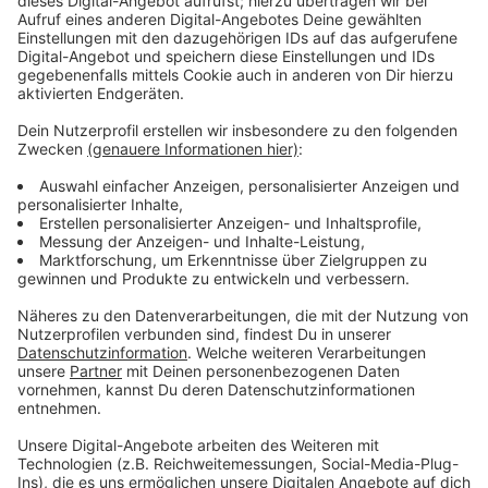
Immer auf dem Laufenden
bleiben!
Verpass' nichts mehr - mit unserem kostenlosen
ANTENNE BAYERN Newsletter. Ob Nachrichten,
Lifestyle oder unsere neuesten Aktionen - wir
informieren dich.
Zum Newsletter anmelden
Du möchtest uns etwas sagen?
Studio Hotline