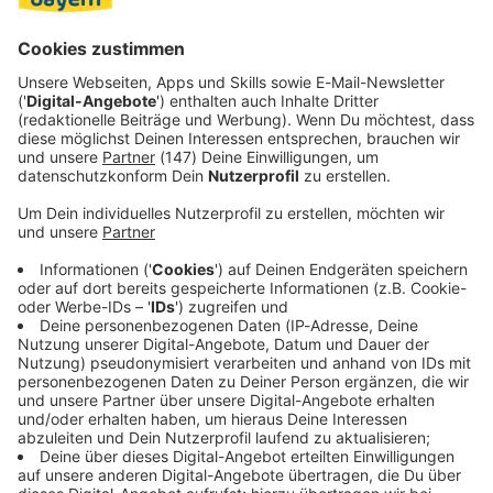
dann wird nicht mehr ganz so zentral verhandelt - im an
diesem Montag eingeweihten neuen Münchner
Strafjustizzentrum unterhalb des Olympiaparks.