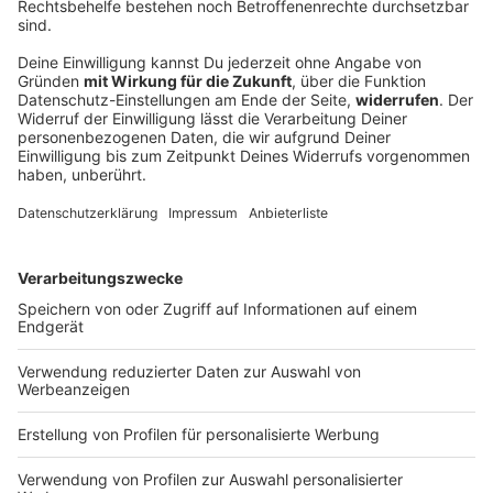
66-Jähriger bei Frontalzusammenstoß schwer
verletzt
Nach einem Unfall versorgt ein zufällig anwesender
Arzt den eingeklemmten Fahrer. Auch die Fahrerin
des anderen Autos kommt verletzt ins Krankenhaus.
DEINE GEMERKTEN ARTIKEL
Du hast dir noch keine Artikel gemerkt
Markiere sie hierfür mit einem