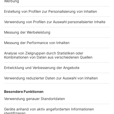
Impressum
Newsletter
Nutzungsbedingungen
Kontakt
Jobs
Studio-Hotline
Presse
Verkehrs-Hotline
Werben
Archiv
ANTENNE BAYERN GROUP
Stiftung ANTENNE BAYERN