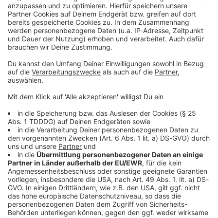
Kontaktformular
Sprachnachricht
© dpa-infocom, dpa:260515-930-82046/1
DAS KÖNNTE DICH AUCH INTERESSIEREN
Bayern