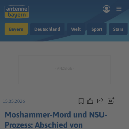
Zum Hauptinhalt springen
Bayern
Deutschland
Welt
Sport
Stars
rogramm
Musik & Radio
Podcasts
Nachrichten
Ratgeber
Kontakt
15.05.2026
Teilen
Moshammer-Mord und NSU-
Prozess: Abschied von