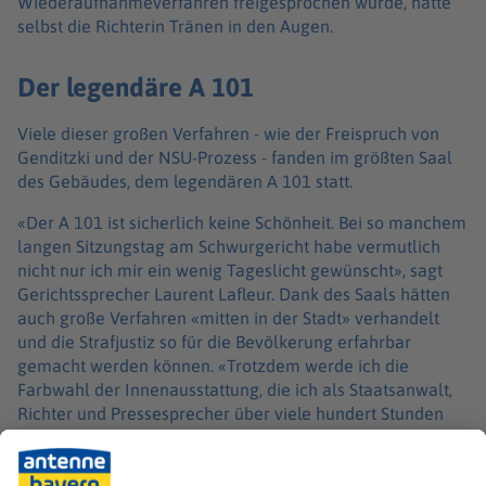
Wiederaufnahmeverfahren freigesprochen wurde, hatte
selbst die Richterin Tränen in den Augen.
Der legendäre A 101
Viele dieser großen Verfahren - wie der Freispruch von
Genditzki und der NSU-Prozess - fanden im größten Saal
des Gebäudes, dem legendären A 101 statt.
«Der A 101 ist sicherlich keine Schönheit. Bei so manchem
langen Sitzungstag am Schwurgericht habe vermutlich
nicht nur ich mir ein wenig Tageslicht gewünscht», sagt
Gerichtssprecher Laurent Lafleur. Dank des Saals hätten
auch große Verfahren «mitten in der Stadt» verhandelt
und die Strafjustiz so für die Bevölkerung erfahrbar
gemacht werden können. «Trotzdem werde ich die
Farbwahl der Innenausstattung, die ich als Staatsanwalt,
Richter und Pressesprecher über viele hundert Stunden
erleben durfte, nicht vermissen.»
Bis Ende Juni soll das Gebäude noch in Betrieb sein, ab