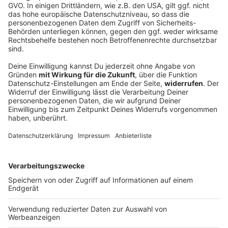
Ziel Aufstieg: 1. FC Nürnberg verlängert mit
drei Vorständen
Fußball-Zweitligist Nürnberg setzt auf Kontinuität:
Drei Vorstände bleiben an Bord, um den Weg Richtung
Bundesliga weiterzugehen.
DEINE GEMERKTEN ARTIKEL
Du hast dir noch keine Artikel gemerkt
Markiere sie hierfür mit einem