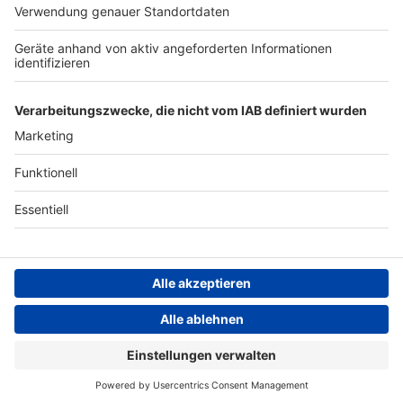
ANTENNE BAYERN GROUP
Stiftung ANTENNE BAYERN
hilft
Teilnahmebedingungen
Grounding Page ANTENNE
BAYERN
Datenschutz­erklärung
Cookie- und Drittanbieter-
einstellungen
Persönliche Datenkontrolle
ANTENNE BAYERN Live
Nico Santos – Why Don't You Stay