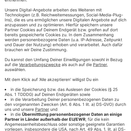
Studio Hotline
Kontaktformular
Sprachnachricht
© dpa-infocom, dpa:260619-930-246691/1
DAS KÖNNTE DICH AUCH INTERESSIEREN
Bayern