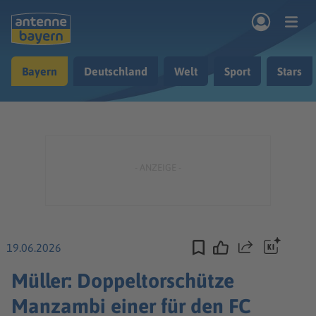
Zum Hauptinhalt springen
Bayern
Deutschland
Welt
Sport
Stars
rogramm
Musik & Radio
Podcasts
Nachrichten
Ratgeber
Kontakt
19.06.2026
Teilen
Müller: Doppeltorschütze
Manzambi einer für den FC