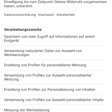
Zwei Männer tot, gefunden im Abfall: Was steckt
hinter dem grausamen Fund bei einem Augsburger
Asylbewerberheim?
DEINE GEMERKTEN ARTIKEL
Du hast dir noch keine Artikel gemerkt
Markiere sie hierfür mit einem