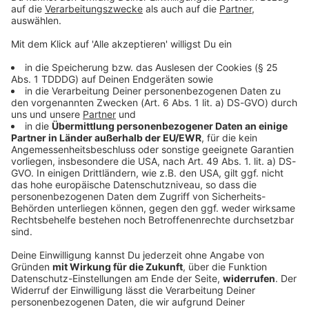
© dpa-infocom, dpa:260618-930-241587/2
DAS KÖNNTE DICH AUCH INTERESSIEREN
Bayern
Leichen im Müllcontainer - Ermittler
schweigen zum Motiv