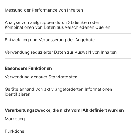
Impressum
Newsletter
Nutzungsbedingungen
Kontakt
Jobs
Studio-Hotline
Presse
Verkehrs-Hotline
Werben
Archiv
ANTENNE BAYERN GROUP
Stiftung ANTENNE BAYERN
hilft
Teilnahmebedingungen
Grounding Page ANTENNE
BAYERN