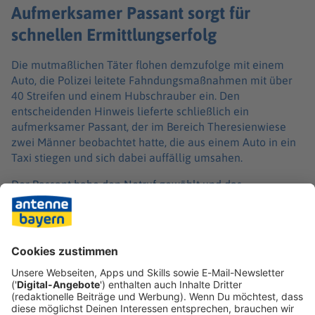
Aufmerksamer Passant sorgt für
schnellen Ermittlungserfolg
Die mutmaßlichen Täter flohen demzufolge mit einem
Auto, die Polizei leitete Fahndungsmaßnahmen mit über
40 Streifen und einem Hubschrauber ein. Den
entscheidenden Hinweis lieferte schließlich ein
aufmerksamer Passant, der im Bereich Theresienwiese
zwei Männer beobachtet hatte, die aus einem Auto in ein
Taxi stiegen und sich dabei auffällig umsahen.
Der Passant habe den Notruf gewählt und das
Kennzeichen des Taxis an die Polizei gegeben. Eine Streife
entdeckte das entsprechende Taxi im Münchner Norden,
kurz darauf stellten Polizisten das Auto auf der Autobahn
9 in Fahrtrichtung Norden. Der Taxifahrer war nach ersten
Polizeierkenntnissen nicht an der Tat beteiligt. Die A9 war
für die Festnahme rund eine Stunde gesperrt, es kam zu
erheblichen Beeinträchtigungen.