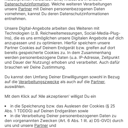
Du möchtest uns etwas sagen?
Studio Hotline
Kontaktformular
Sprachnachricht
© dpa-infocom, dpa:260604-930-170725/3
DAS KÖNNTE DICH AUCH INTERESSIEREN
Bayern