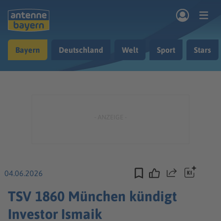
Zum Hauptinhalt springen
Bayern
Deutschland
Welt
Sport
Stars
rogramm
Musik & Radio
Podcasts
Nachrichten
Ratgeber
Kontakt
04.06.2026
Teilen
TSV 1860 München kündigt
Investor Ismaik