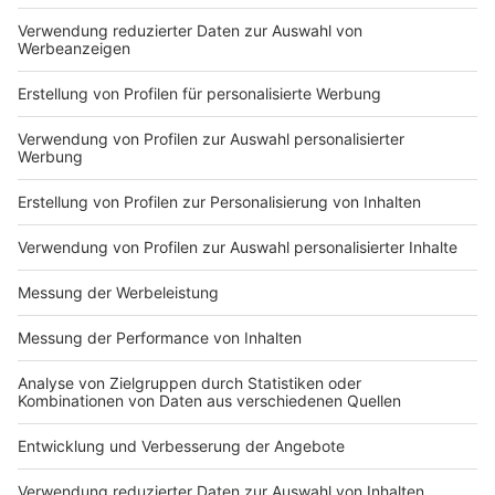
Du hast dir noch keine Artikel gemerkt
Markiere sie hierfür mit einem
Impressum
Newsletter
Nutzungsbedingungen
Kontakt
Jobs
Studio-Hotline
Presse
Verkehrs-Hotline