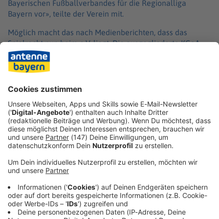
Bayerischen Fußballverbandes für die Regionalliga
Bayern vor», teilte der Verein mit.
Möglich macht das nach Medienberichten, dass das
Spielrecht nun beim e.V. liegt. Die ausgegliederte KGaA,
an der Ismaik 60 Prozent der Anteile hält, existiert laut
«Bild» faktisch noch, durch die Kündigung des
Kooperationsvertrags hat sie aber das so wertvolle
Spielrecht, das benötigt wird, um Lizenzen zu beantragen,
verloren.