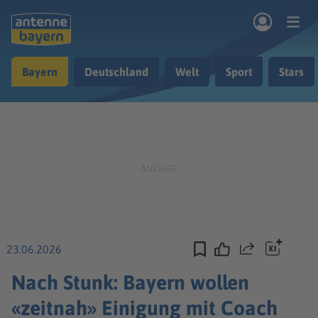
Zum Hauptinhalt springen
Bayern
Deutschland
Welt
Sport
Stars
rogramm
Musik & Radio
Podcasts
Nachrichten
Ratgeber
Kontakt
23.06.2026
Teilen
Nach Stunk: Bayern wollen
«zeitnah» Einigung mit Coach