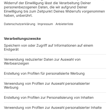
Ein Tabellenziel hat der 1. FC Nürnberg öffentlich
nicht ausgegeben. Geht es nach Trainer-Urgestein
Friedhelm Funkel, führt der Weg von Miroslav Klose
und den Franken ganz nach oben.
DEINE GEMERKTEN ARTIKEL
Du hast dir noch keine Artikel gemerkt
Markiere sie hierfür mit einem