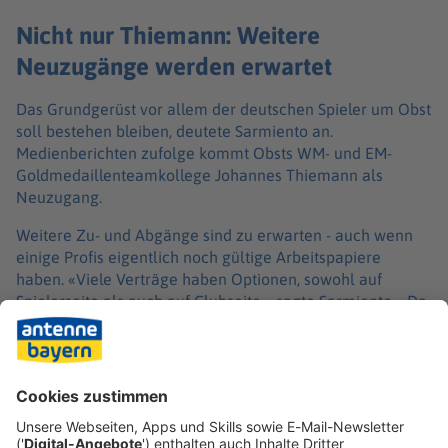
Nicht nur Thiemann: Weitere
Neuzugänge werden erwartet
Das Grundgerüst vor allem der deutschen Spieler um Obst
soll bestehen bleiben, deutete Sarmiento an.
Medienberichten zufolge kommt Obsts WM- und EM-
Goldmedaillenteamkollege Johannes Thiemann als
Neuzugang.
Weitere Zu- und Abgänge sind zu erwarten - auch wenn
einige Profis eigentlich noch gültige Arbeitspapiere
haben. «Viele Verträge haben Optionen, sowohl auf
Spielerseite als auch auf Clubseite», sagte Sarmiento. «Da
wird sich die nächsten zwei Wochen zeigen, was der
Markt verlangt oder was wir auch an Interessen da
verfolgen. Es wird sich sicherlich auf der einen oder
anderen Position etwas tun und ergeben. Und dann
werden wir agieren und handeln.»