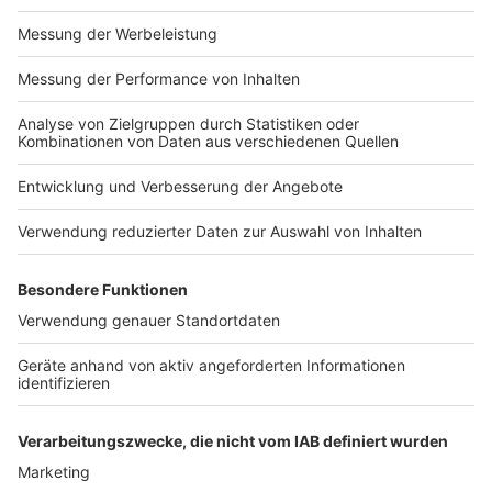
Impressum
Newsletter
Nutzungsbedingungen
Kontakt
Jobs
Studio-Hotline
Presse
Verkehrs-Hotline
Werben
Archiv
ANTENNE BAYERN GROUP
Stiftung ANTENNE BAYERN
hilft
Teilnahmebedingungen