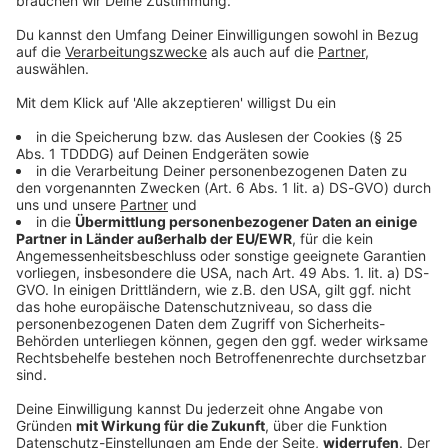
© dpa-infocom, dpa:260623-930-267025/1
DAS KÖNNTE DICH AUCH INTERESSIEREN
Bayern
Funkel schwärmt von Klose: «Wahnsinnig gute
Arbeit»