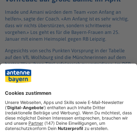
Imade und Amani würden dem Team «von Anfang an
helfen», sagte der Coach. «Am Anfang ist es sehr wichtig,
dass wir nichts überstürzen, sondern schrittweise
vorgehen.» Los geht es für die Bayern-Frauen am 25.
Januar mit einem Heimspiel gegen RB Leipzig.
Angesichts von sechs Punkten Vorsprung in der Tabelle
auf den VfL Wolfsburg sind die Münchnerinnen auf dem
besten Weg, ihren Titel erfolgreich zu verteidigen. Im DFB-
Pokal überwinterte der FC Bayern ebenfalls, in der
Champions League geht es im Viertelfinale gegen
Manchester United oder Atlético Madrid weiter. Das
Rückspiel bestreitet das Team Anfang April in der Allianz
Arena.