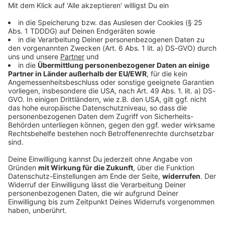
DAS KÖNNTE DICH AUCH INTERESSIEREN
Bayern
Radfahrerin wird bei Sturz lebensgefährlich
verletzt
Während eines Radausfluges in Oberbayern stürzt
eine 68 Jahre alte Urlauberin aus Rheinland-Pfalz
schwer. Sie war ohne Helm unterwegs.