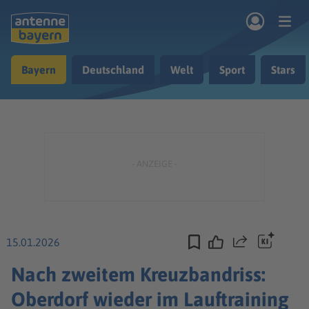
Zum Hauptinhalt springen
Bayern
Deutschland
Welt
Sport
Stars
rogramm
Musik & Radio
Podcasts
Nachrichten
Ratgeber
Kontakt
15.01.2026
Teilen
Nach zweitem Kreuzbandriss:
Oberdorf wieder im Lauftraining