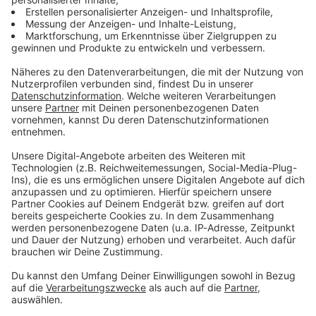
Zum Newsletter anmelden
Du möchtest uns etwas sagen?
Studio Hotline
Kontaktformular
Sprachnachricht
© dpa-infocom, dpa:260115-930-549545/1