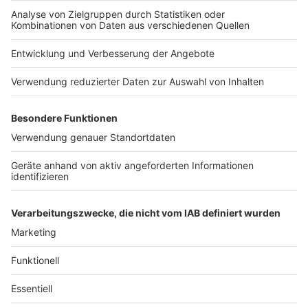
Nutzungsbedingungen
Kontakt
Jobs
Studio-Hotline
Presse
Verkehrs-Hotline
Werben
Archiv
ANTENNE BAYERN GROUP
Stiftung ANTENNE BAYERN
hilft
Teilnahmebedingungen
Grounding Page ANTENNE
BAYERN
Datenschutz­erklärung