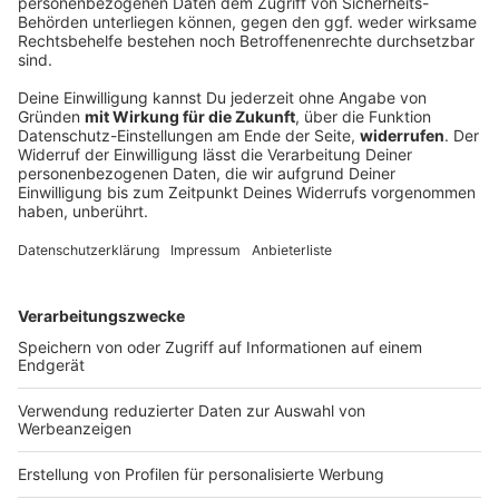
Neue Kinderschutz-Hotline zieht positive
Zwischenbilanz
Das bundesweit einmalige Angebot besteht seit
einem Monat. Kinder und Jugendliche, aber auch
besorgte Erwachsene finden dort Ansprechpartner
und Hilfe - bei Mobbing ebenso wie Missbrauch.
DEINE GEMERKTEN ARTIKEL
Du hast dir noch keine Artikel gemerkt
Markiere sie hierfür mit einem