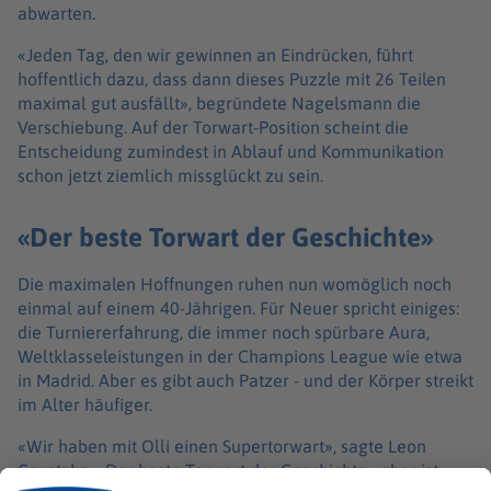
abwarten.
«Jeden Tag, den wir gewinnen an Eindrücken, führt
hoffentlich dazu, dass dann dieses Puzzle mit 26 Teilen
maximal gut ausfällt», begründete Nagelsmann die
Verschiebung. Auf der Torwart-Position scheint die
Entscheidung zumindest in Ablauf und Kommunikation
schon jetzt ziemlich missglückt zu sein.
«Der beste Torwart der Geschichte»
Die maximalen Hoffnungen ruhen nun womöglich noch
einmal auf einem 40-Jährigen. Für Neuer spricht einiges:
die Turniererfahrung, die immer noch spürbare Aura,
Weltklasseleistungen in der Champions League wie etwa
in Madrid. Aber es gibt auch Patzer - und der Körper streikt
im Alter häufiger.
«Wir haben mit Olli einen Supertorwart», sagte Leon
Goretzka. «Der beste Torwart der Geschichte» aber ist