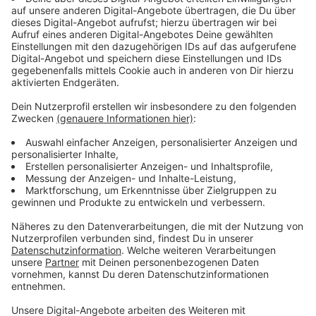
Immer auf dem Laufenden
bleiben!
Verpass' nichts mehr - mit unserem kostenlosen
ANTENNE BAYERN Newsletter. Ob Nachrichten,
Lifestyle oder unsere neuesten Aktionen - wir
informieren dich.
Zum Newsletter anmelden
Du möchtest uns etwas sagen?
Studio Hotline