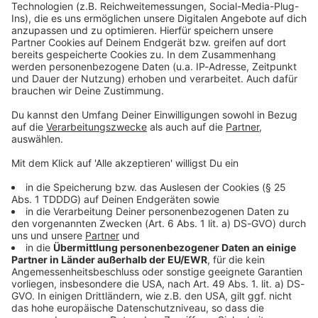
Kontaktformular
Sprachnachricht
© dpa-infocom, dpa:260517-930-90000/2
DAS KÖNNTE DICH AUCH INTERESSIEREN
Bayern