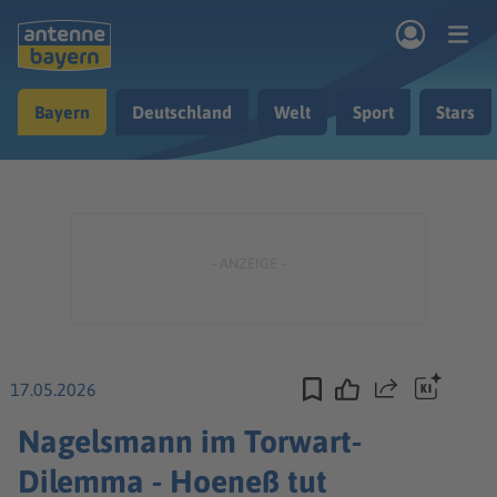
Zum Hauptinhalt springen
Bayern
Deutschland
Welt
Sport
Stars
rogramm
Musik & Radio
Podcasts
Nachrichten
Ratgeber
Kontakt
17.05.2026
Teilen
Nagelsmann im Torwart-
Dilemma - Hoeneß tut