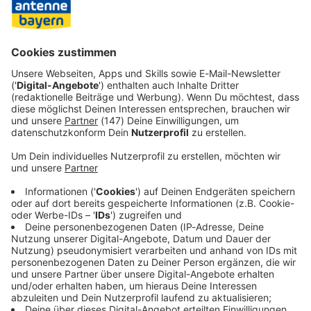
auch für DFB-Kapitän Joshua Kimmich Bayern-Kollege
Neuer. Geschichte ist vergänglich. Zwölf Jahre liegt
Neuers WM-Triumph in Brasilien zurück. Danach folgten
zwei WM-Vorrunden-Flops in Russland 2018 und Katar
2022 - mit ihm im Tor.