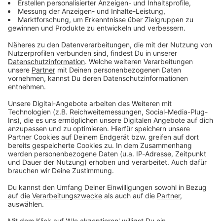
Zum Newsletter anmelden
Du möchtest uns etwas sagen?
Studio Hotline
Kontaktformular
Sprachnachricht
© dpa-infocom, dpa:260623-930-270116/1