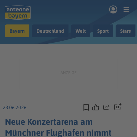
Zum Hauptinhalt springen
Bayern
Deutschland
Welt
Sport
Stars
rogramm
Musik & Radio
Podcasts
Nachrichten
Ratgeber
Kontakt
23.06.2026
Teilen
Neue Konzertarena am
Münchner Flughafen nimmt