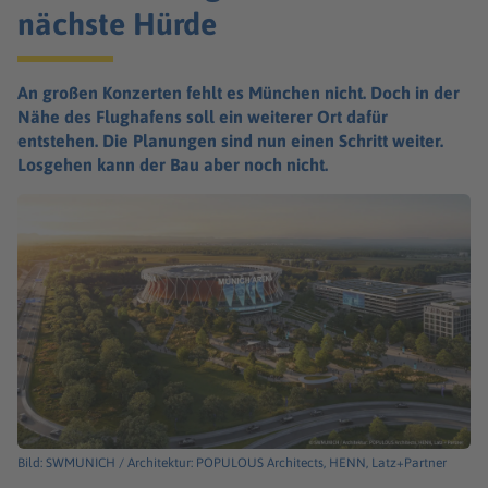
nächste Hürde
An großen Konzerten fehlt es München nicht. Doch in der
Nähe des Flughafens soll ein weiterer Ort dafür
entstehen. Die Planungen sind nun einen Schritt weiter.
Losgehen kann der Bau aber noch nicht.
Bild: SWMUNICH / Architektur: POPULOUS Architects, HENN, Latz+Partner