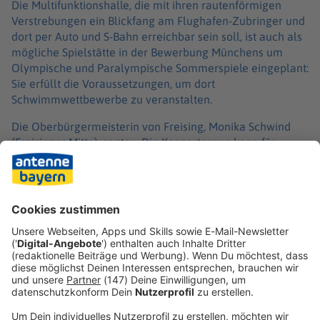
Die Multifunktionshalle, die mit ihren rautenförmigen
Verstrebungen ein Blickfang am Flughafen-Zubringer und
dort per Auto und S-Bahn erreichbar sein soll, ist auch als
mögliche Spielstätte in der Bewerbung Münchens um
Olympische und Paralympische Sommerspiele eingeplant:
Sie erfüllt die Voraussetzungen, um dort
Schwimmwettbewerbe zu veranstalten.
Die Oberbürgermeisterin von Freising, Monika Schwind
(Freisinger Mitte)
,
sagte: «Die Konzertarena kann für
unsere Stadt und die Region ein wichtiger kultureller und
wirtschaftlicher Impuls werden.» Gerade in wirtschaftlich
schwierigen Zeiten seien solche Projekte «ein Lichtblick -
wenn sie sorgfältig geplant, transparent begleitet und
verantwortungsvoll umgesetzt werden».