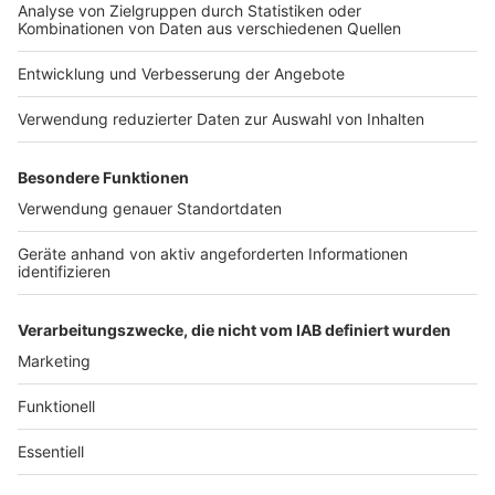
Jobs
Studio-Hotline
Presse
Verkehrs-Hotline
Werben
Archiv
ANTENNE BAYERN GROUP
Stiftung ANTENNE BAYERN
hilft
Teilnahmebedingungen
Grounding Page ANTENNE
BAYERN
Datenschutz­erklärung