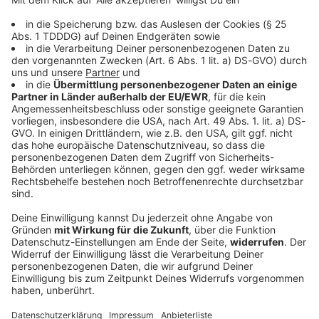
DAS KÖNNTE DICH AUCH INTERESSIEREN
Bayern
Gewalt bei «Schanzenfest» rund um YouTuber
«Drachenlord»
Schon im vergangenen Jahr kamen Tausende in den
früheren Wohnort des YouTubers «Drachenlord». Nun
muss die Polizei dort wieder zu einem unerlaubten