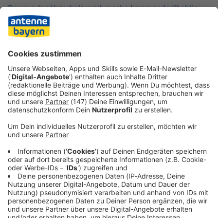
Der aus der Unterhaltungsbranche kommende Khabliev
hat Loewe neue Wege verordnet. Loewe stellt schon seit
einigen Jahren nicht mehr nur teure Fernseher her,
sondern mittlerweile auch Luxus-Kopfhörer, Radios,
Lautsprecher und sogar Espressomaschinen im oberen
Preissegment. Als prominenten Markenbotschafter hat
das Unternehmen unter anderem den französischen
Fußballstar Kylian Mbappé engagiert.