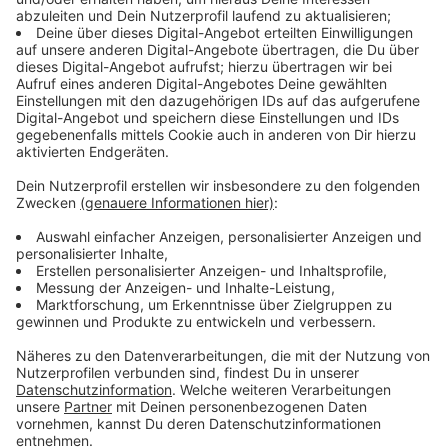
Immer auf dem Laufenden
bleiben!
Verpass' nichts mehr - mit unserem kostenlosen
ANTENNE BAYERN Newsletter. Ob Nachrichten,
Lifestyle oder unsere neuesten Aktionen - wir
informieren dich.
Zum Newsletter anmelden