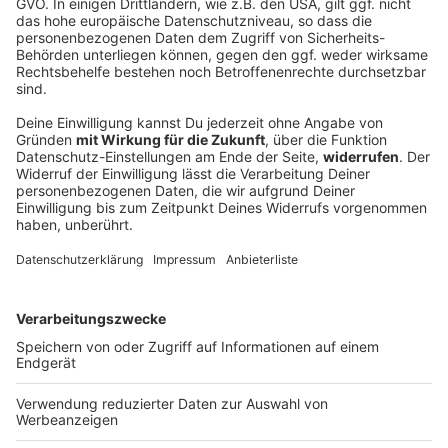
Fürth vor Saisonstart: Fingerzeig und Ansage
an den Ex
Beim Auftakt gegen St. Pauli trifft Fürth direkt auf Ex-
Kapitän Hrgota - und Coach Vogel hat eine besondere
Botschaft für ihn. Ganz grundsätzlich gibt es bei den
Franken schon ein klares Ziel.
DEINE GEMERKTEN ARTIKEL
Du hast dir noch keine Artikel gemerkt