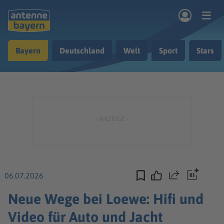
Zum Hauptinhalt springen
Bayern
Deutschland
Welt
Sport
Stars
rogramm
Musik & Radio
Podcasts
Nachrichten
Ratgeber
Kontakt
06.07.2026
Teilen
Neue Wege bei Loewe: Hifi und
Video für Auto und Jacht