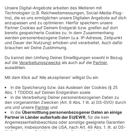
Du möchtest uns etwas sagen?
Studio Hotline
Kontaktformular
Sprachnachricht
© dpa-infocom, dpa:260706-930-339093/1
DAS KÖNNTE DICH AUCH INTERESSIEREN
Bayern