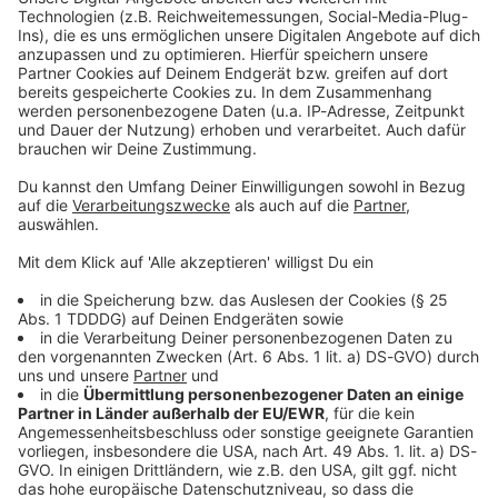
Kontaktformular
Sprachnachricht
© dpa-infocom, dpa:260626-930-287053/2
DAS KÖNNTE DICH AUCH INTERESSIEREN
Bayern