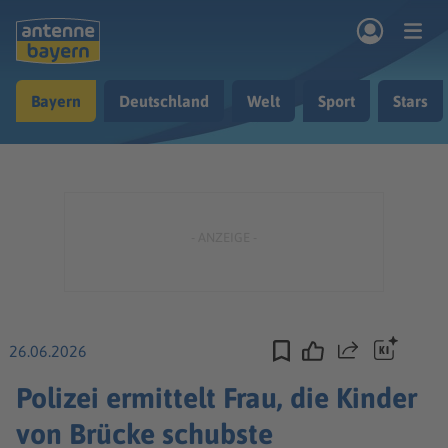
Zum Hauptinhalt springen
Bayern
Deutschland
Welt
Sport
Stars
rogramm
Musik & Radio
Podcasts
Nachrichten
Ratgeber
Kontakt
26.06.2026
Teilen
Polizei ermittelt Frau, die Kinder
von Brücke schubste