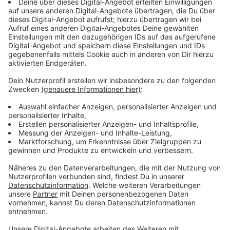
Immer auf dem Laufenden
bleiben!
Verpass' nichts mehr - mit unserem kostenlosen
ANTENNE BAYERN Newsletter. Ob Nachrichten,
Lifestyle oder unsere neuesten Aktionen - wir
informieren dich.
Zum Newsletter anmelden
Du möchtest uns etwas sagen?
Studio Hotline