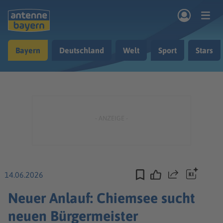
Zum Hauptinhalt springen
Bayern
Deutschland
Welt
Sport
Stars
rogramm
Musik & Radio
Podcasts
Nachrichten
Ratgeber
Kontakt
14.06.2026
Teilen
Neuer Anlauf: Chiemsee sucht
neuen Bürgermeister