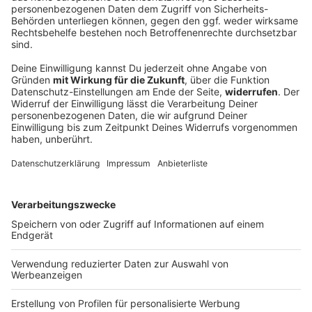
Bayern blickt schon auf Supercup - «Messer
zwischen Zähnen»
Die Asienreise des FC Bayern geht mit einem
Testspielsieg zu Ende. Kompany ist beeindruckt. Jetzt
geht es in der Heimat mit der Vorbereitung weiter.
Das erste Titelduell naht allmählich.
DEINE GEMERKTEN ARTIKEL
Du hast dir noch keine Artikel gemerkt
Markiere sie hierfür mit einem