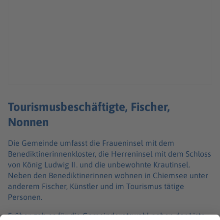
Tourismusbeschäftigte, Fischer,
Nonnen
Die Gemeinde umfasst die Fraueninsel mit dem
Benediktinerinnenkloster, die Herreninsel mit dem Schloss
von König Ludwig II. und die unbewohnte Krautinsel.
Neben den Benediktinerinnen wohnen in Chiemsee unter
anderem Fischer, Künstler und im Tourismus tätige
Personen.
Früher gab es für die Gemeinderatswahl neben der Liste