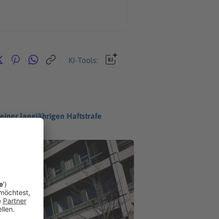
KI-Tools:
 einer langjährigen Haftstrafe