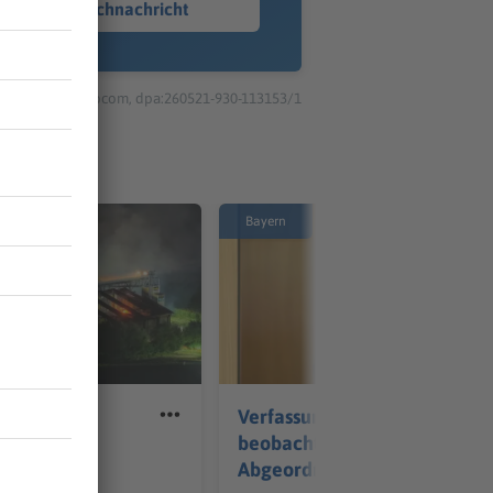
Sprachnachricht
© dpa-infocom, dpa:260521-930-113153/1
Bayern
ll in
Verfassungsschutz
über 1.000
beobachtet AfD-
Abgeordneten Nolte