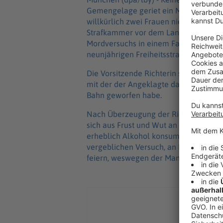
Gemengelage geriet ein Mann in Münch
willkürlich zwei Frauen niederschlug 
Strafkammer vor dem Landgericht Mün
Mordversuchs in einem Fall und gefähr
neunjährigen Freiheitsstrafe, wie ein J
Die Vorsitzende Richterin sprach den 
mit der der Angeklagte das Leben der 
Bahn geworfen habe.
Nach Überzeugung der Richter beschl
sich aus Frust und Wut an einer beli
erheblich Alkohol konsumiert, ein erfo
vergeblichen Versuch, an Kokain zu k
feiern, weswegen der Mann alleine zu