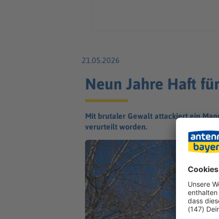
21.05.2026
Neun Jahre Haft fü
Mit brutaler Gewalt attackiert ein Mann
verurteilt worden.