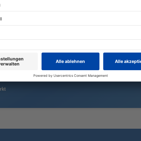
Seit dem 1. Mai ist Dominik Krause
Landwirte li
Münchner Oberbürgermeister – als
Wasser, Eins
Zweitjüngster im Amt und als erster
ein – doch f
Grüner überhaupt. Jetzt zieht er
kommt jede H
eine erste Bilanz.
Feuerwehr k
gegen die F
rkt