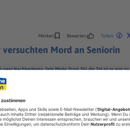
Merken:
Bewerten:
Teilen:
r versuchten Mord an Seniorin
 zwei Nachbarinnen. Sein Motiv: Frust. Für die Tat ist er nun zu