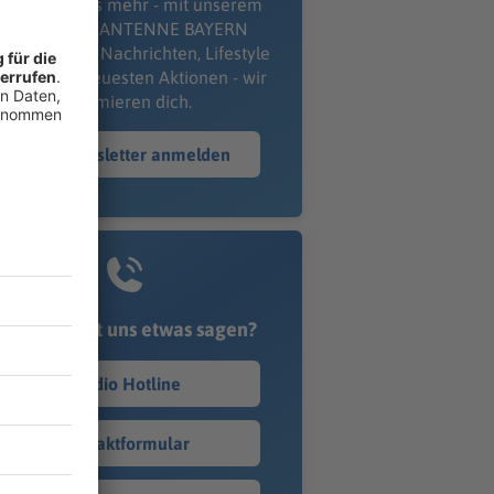
erpass' nichts mehr - mit unserem
kostenlosen ANTENNE BAYERN
wsletter. Ob Nachrichten, Lifestyle
er unsere neuesten Aktionen - wir
informieren dich.
Zum Newsletter anmelden
Du möchtest uns etwas sagen?
Studio Hotline
Kontaktformular