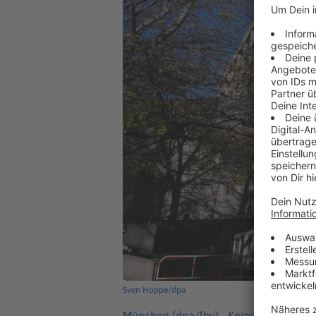
Sven Hoppe/dpa
München (dpa/lby) -
Keine Party, kein 