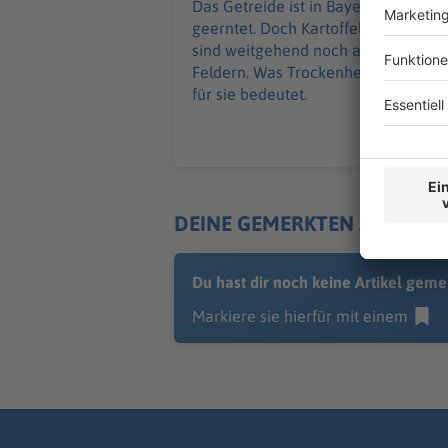
Das Getreide ist in Bayern meist
geerntet. Doch Kartoffeln und Mais
sind weitgehend noch auf den
Feldern. Was Trockenheit und Hitze
für sie bedeutet.
DEINE GEMERKTEN ARTIKEL
Du hast dir noch keine Artikel geme
Markiere sie hierfür mit einem