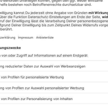
V
Ne
od
n
in dem Mehrparteienhaus. Eine 86 Jahre alte Frau
n habe ihr der Mann mit der Flasche auf den Kopf
ns Gesicht verpasst, berichtete der
fe aufmerksam gewordene, 59 Jahre alte Nachbarin sei
worden. Der Angreifer sei geflüchtet und später in ein
r auf die Spur des Mannes. Der räumte das
 nach ein, entschuldigte sich bei seinen Opfern und