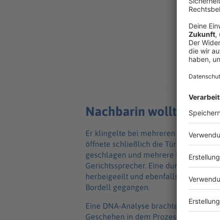
Nachbarin wollte helfe
Er klingelte bei mehreren Bewohnern 
öffnete schließlich die Türe. Daraufhi
geschlagen und mehrere Faustschläge i
Gerichtssprecher. Eine durch Hilferu
herbeigeeilt und ebenfalls attackiert 
Bordell gegangen.
Eine DNA-Analyse brachte die Ermittle
Geschehen in dem Prozess den Angaben