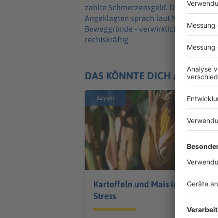
zahlte Schmerzensgeld. Das werteten d
Angeklagten sprach laut Mitteilung, 
Beweggründe - verwirklichte und die Op
rechtskräftig.
DAS KÖNNTE DICH AUCH IN
Bayern
Kartoffeln und Mais im
Stress