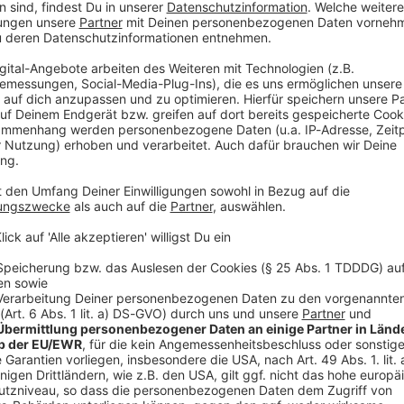
en vor gut einem Jahr derart in Rage, dass er
und schwer verletzte. So sah es die Große
chen I und verurteilte den heute 34-Jährigen wegen
licher Körperverletzung in zwei Fällen zu einer
ustizsprecher mitteilte.
Angaben nach von einer «erschreckend sinnlosen Tat»,
beiden Frauen wie auch sein eigenes völlig aus der
oss der Mann in den Morgenstunden des 1. Mai 2025,
ebigen Person abzureagieren. Zuvor hatte er demnach
lgloses «Blind Date» hinter sich und einen
ommen. Zudem wollten seine Freunde nicht weiter
 Hause saß.