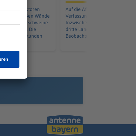
efern mit Traktoren
Auf die AfD hat der
atzkräfte reißen Wände
Verfassungsschutz ein Auge.
ür zahlreiche Schweine
Inzwischen steht in Bayern der
ilfe zu spät. Die
dritte Landtagsabgeordnete unt
ämpft über Stunden
Beobachtung.
lammen an.