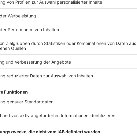
ie Richter zu seinen Gunsten. Zu Lasten des
dass er zwei Mordmerkmale - Heimtücke und niedere
fer schwer verletzt wurden. Das Urteil ist noch nicht
TERESSIEREN
Bayern
Bayern
100 Tage im Amt –
Schweinesta
Dominik Krause zieht
Flammen – 
erste Bilanz
Tiere tot