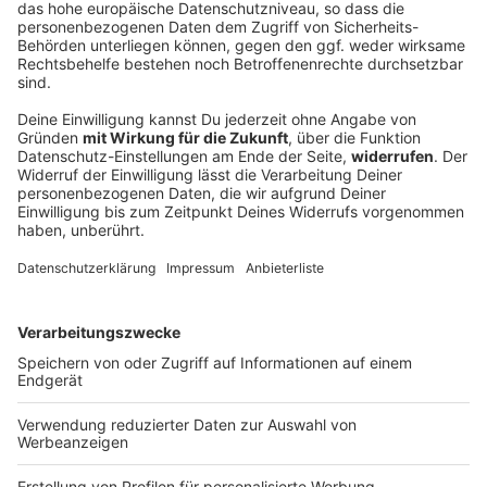
Kompany «beeindruckt» von Asien-Tour -
Freude auf Kane & Co.
Die Asienreise des FC Bayern ist zu Ende. Die
Vorstände ziehen ein positives Fazit, der Trainer ist
ebenfalls zufrieden. Das erste Titelduell ist schon im
Blick - vorher kommen noch mehr Stars zurück.
DEINE GEMERKTEN ARTIKEL
Du hast dir noch keine Artikel gemerkt
Markiere sie hierfür mit einem