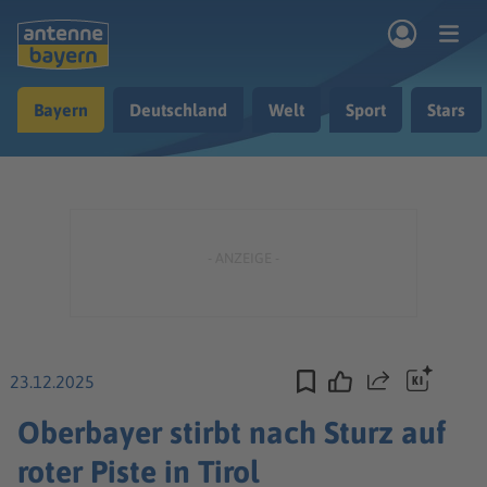
Zum Hauptinhalt springen
Bayern
Deutschland
Welt
Sport
Stars
rogramm
Musik & Radio
Podcasts
Nachrichten
Ratgeber
Kontakt
23.12.2025
Teilen
Oberbayer stirbt nach Sturz auf
roter Piste in Tirol