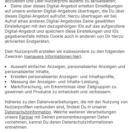
Immer auf dem Laufenden
bleiben!
Verpass' nichts mehr - mit unserem kostenlosen
ANTENNE BAYERN Newsletter. Ob Nachrichten,
Lifestyle oder unsere neuesten Aktionen - wir
informieren dich.
Zum Newsletter anmelden
Du möchtest uns etwas sagen?
Studio Hotline