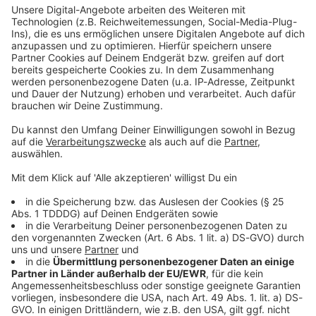
Kontaktformular
Sprachnachricht
© dpa-infocom, dpa:251223-930-460278/2
DAS KÖNNTE DICH AUCH INTERESSIEREN
Bayern